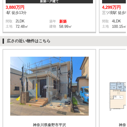
新築一戸建て
3,880万円
4,299万円
-駅 徒歩13分
三ツ境駅 徒歩
2LDK
4LDK
間取
築年
新築
間取
土地
72.48㎡
建物
58.99㎡
土地
100.15㎡
広さの近い物件はこちら
神奈川県秦野市平沢
神奈