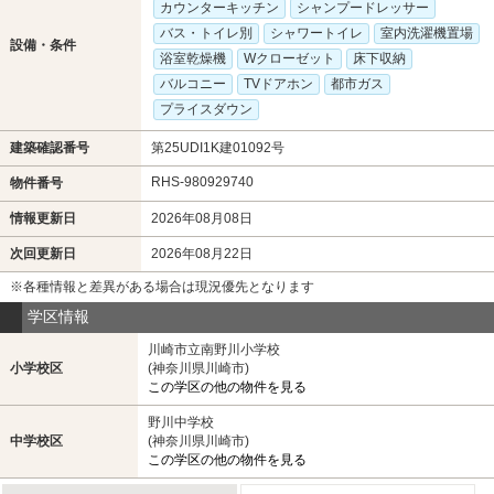
カウンターキッチン
シャンプードレッサー
バス・トイレ別
シャワートイレ
室内洗濯機置場
設備・条件
浴室乾燥機
Wクローゼット
床下収納
バルコニー
TVドアホン
都市ガス
プライスダウン
建築確認番号
第25UDI1K建01092号
RHS-980929740
物件番号
情報更新日
2026年08月08日
次回更新日
2026年08月22日
※各種情報と差異がある場合は現況優先となります
学区情報
川崎市立南野川小学校
小学校区
(神奈川県川崎市)
この学区の他の物件を見る
野川中学校
中学校区
(神奈川県川崎市)
この学区の他の物件を見る