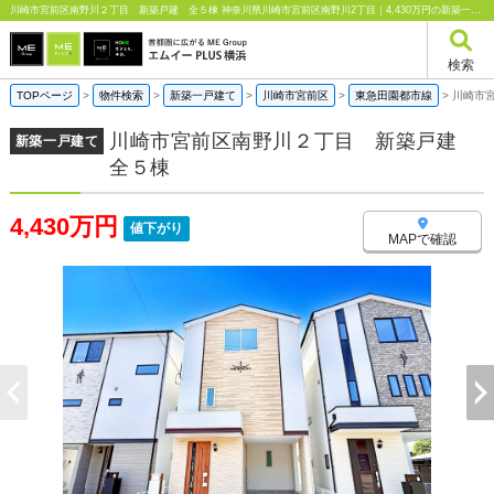
川崎市宮前区南野川２丁目 新築戸建 全５棟 神奈川県川崎市宮前区南野川2丁目｜4,430万円の新築一戸建て｜エムイーPLUS横浜
検索
TOPページ
>
物件検索
>
新築一戸建て
>
川崎市宮前区
>
東急田園都市線
>
川崎市
川崎市宮前区南野川２丁目 新築戸建
新築一戸建て
全５棟
4,430万円
値下がり
MAPで確認