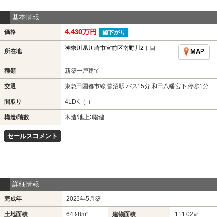
基本情報
4,430万円
価格
値下がり
神奈川県川崎市宮前区南野川2丁目
所在地
MAP
種類
新築一戸建て
交通
東急田園都市線 鷺沼駅 バス15分 和田八幡宮下 停歩1分
間取り
4LDK（-）
構造/階数
木造/地上3階建
セールスコメント
詳細情報
完成年
2026年5月築
土地面積
64.98m²
建物面積
111.02㎡