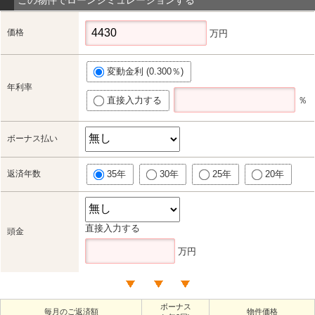
価格
万円
変動金利 (0.300％)
年利率
直接入力する
％
ボーナス払い
返済年数
35年
30年
25年
20年
直接入力する
頭金
万円
ボーナス
毎月のご返済額
物件価格