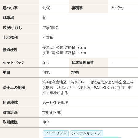
6(%)
200(%)
建ぺい率
容積率
駐車場
有
現況/引渡し
空家/即時
土地権利
所有権
接道: 北 公道 道路幅: 7.2ｍ
接道状況
接道: 南 公道 道路幅: 2.7ｍ
セットバック
なし
私道負担面積
-
地目
宅地
地勢
第3種高度地区 高さ20ｍ 宅地造成および特定盛土等
法令上の制限
規制法 洪水ハザード浸水深：0.5ｍ-3.0ｍに該当 車
庫：車種による
用途地域
第一種住居地域
都市計画
市街化区域
取引態様
仲介
フローリング
システムキッチン