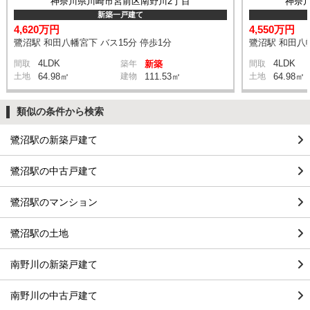
神奈川県川崎市宮前区南野川2丁目
神奈
新築一戸建て
4,620万円
4,550万円
鷺沼駅 和田八幡宮下 バス15分 停歩1分
鷺沼駅 和田八幡
4LDK
4LDK
間取
築年
新築
間取
土地
64.98㎡
建物
111.53㎡
土地
64.98㎡
類似の条件から検索
鷺沼駅の新築戸建て
鷺沼駅の中古戸建て
鷺沼駅のマンション
鷺沼駅の土地
南野川の新築戸建て
南野川の中古戸建て