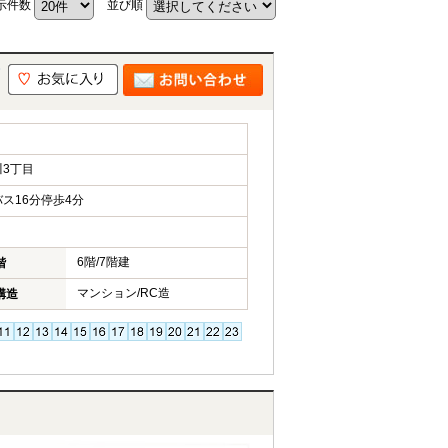
示件数
並び順
3丁目
ス16分停歩4分
6階/7階建
階
マンション/RC造
構造