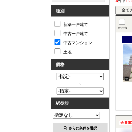
3
件中
1～
種別
新築一戸建て
check
中古一戸建て
中古マンション
土地
価格
～
駅徒歩
会員限
さらに条件を選択