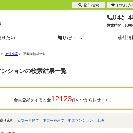
物件検索
お気に入
045-4
営業時間：9:0
売りたい
知りたい
会社情
>
物件検索
>
不動産情報一覧
マンションの検索結果一覧
12123
会員登録をすると全
件の中から探せます。
絞り込む
新築一戸建て
中古一戸建て
中古マンション
土地