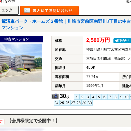
3
件を表示
表
鷺沼東パーク・ホームズ２番館｜川崎市宮前区南野川3丁目の中古
マンション
中古マンション
2,580万円
価格
値下がり
神奈川県川崎市宮前区南野川
所在地
東急田園都市線 鷺沼駅 バ
交通
4LDK
間取り
77.74㎡
専有面積
所在
1996年1月
築年月
建物
30
枚
【会員様限定で公開中！】
定