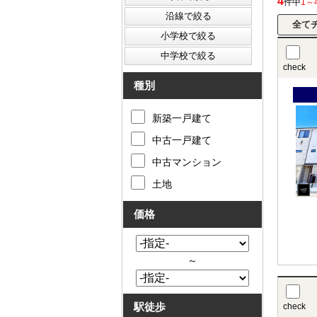
4
件中
1～
check
種別
新築一戸建て
中古一戸建て
中古マンション
土地
価格
～
駅徒歩
check