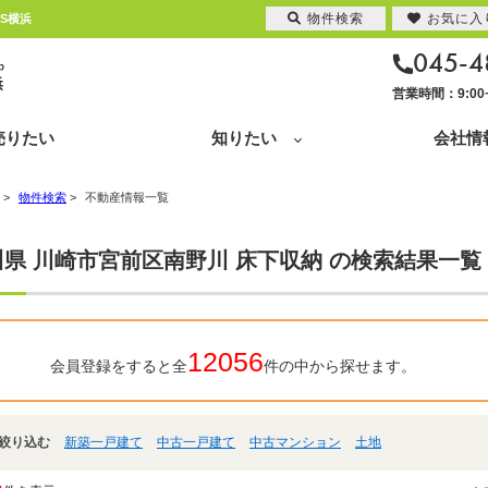
物件検索
お気に入
S横浜
045-4
営業時間：9:0
売りたい
知りたい
会社情
>
物件検索
>
不動産情報一覧
県 川崎市宮前区南野川 床下収納 の検索結果一覧
12056
会員登録をすると全
件の中から探せます。
絞り込む
新築一戸建て
中古一戸建て
中古マンション
土地