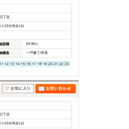
2丁目
ス15分停歩1分
64.98㎡
地面積
一戸建て/木造
物構造
2丁目
ス15分停歩1分