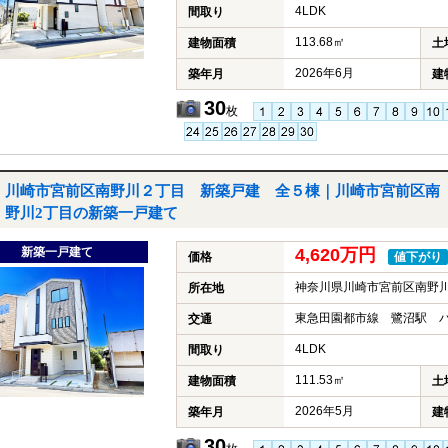
4LDK
間取り
113.68㎡
建物面積
土
2026年6月
築年月
建
30
枚
川崎市宮前区南野川２丁目 新築戸建 全５棟｜川崎市宮前区南
野川2丁目の新築一戸建て
新築一戸建て
4,620万円
価格
値下がり
神奈川県川崎市宮前区南野川
所在地
東急田園都市線 鷺沼駅 バ
交通
4LDK
間取り
111.53㎡
建物面積
土
2026年5月
築年月
建
30