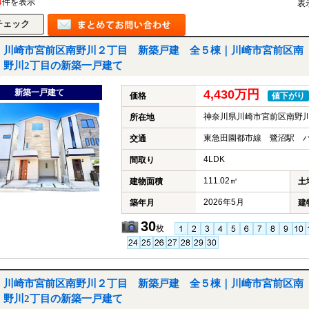
4
件を表示
表
川崎市宮前区南野川２丁目 新築戸建 全５棟｜川崎市宮前区南
野川2丁目の新築一戸建て
新築一戸建て
4,430万円
価格
値下がり
神奈川県川崎市宮前区南野川
所在地
東急田園都市線 鷺沼駅 バ
交通
4LDK
間取り
111.02㎡
建物面積
土
2026年5月
築年月
建
30
枚
川崎市宮前区南野川２丁目 新築戸建 全５棟｜川崎市宮前区南
野川2丁目の新築一戸建て