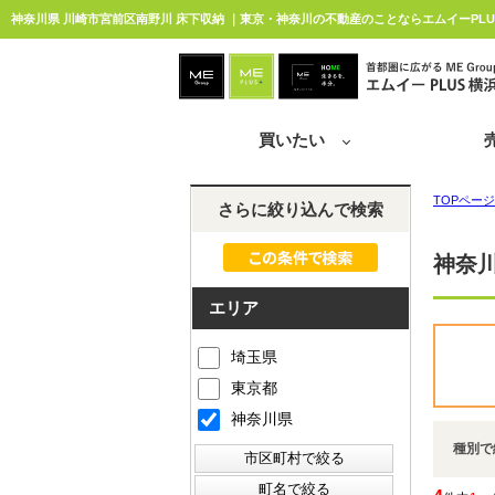
神奈川県 川崎市宮前区南野川 床下収納 ｜東京・神奈川の不動産のことならエムイーPLU
買いたい
TOPページ
さらに絞り込んで検索
神奈川
エリア
埼玉県
東京都
神奈川県
種別で