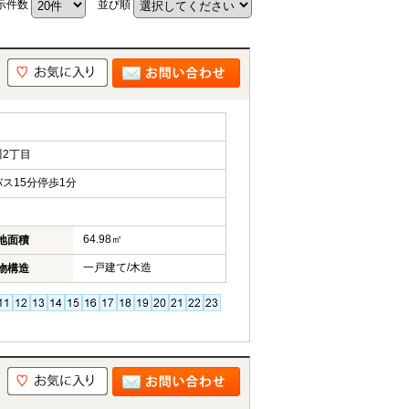
示件数
並び順
2丁目
ス15分停歩1分
64.98㎡
地面積
一戸建て/木造
物構造