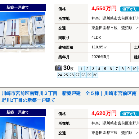
新築一戸建て
4,550万円
価格
値下がり
神奈川県川崎市宮前区南野川
所在地
東急田園都市線 鷺沼駅 バ
交通
4LDK
間取り
110.95㎡
建物面積
土
2026年5月
築年月
建
30
枚
川崎市宮前区南野川２丁目 新築戸建 全５棟｜川崎市宮前区南
野川2丁目の新築一戸建て
新築一戸建て
4,620万円
価格
値下がり
神奈川県川崎市宮前区南野川
所在地
東急田園都市線 鷺沼駅 バ
交通