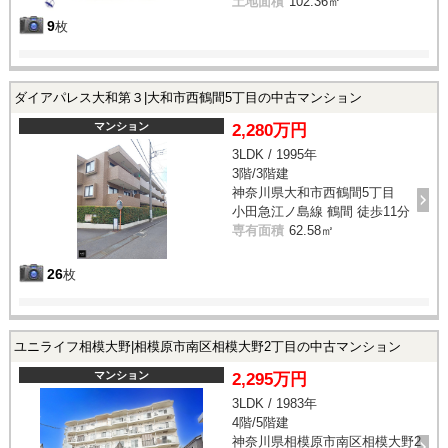
土地面積
102.36㎡
9
枚
ダイアパレス大和第３|大和市西鶴間5丁目の中古マンション
マンション
2,280万円
3LDK / 1995年
3階/3階建
神奈川県大和市西鶴間5丁目
小田急江ノ島線 鶴間 徒歩11分
専有面積
62.58㎡
26
枚
ユニライフ相模大野|相模原市南区相模大野2丁目の中古マンション
マンション
2,295万円
3LDK / 1983年
4階/5階建
神奈川県相模原市南区相模大野2