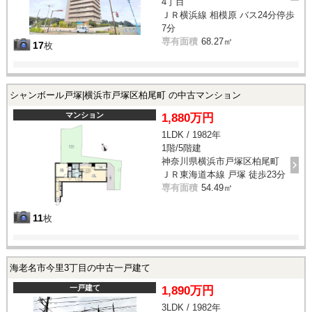
4丁目
ＪＲ横浜線 相模原 バス24分停歩
7分
専有面積
68.27㎡
17
枚
シャンボール戸塚|横浜市戸塚区柏尾町 の中古マンション
マンション
1,880万円
1LDK / 1982年
1階/5階建
神奈川県横浜市戸塚区柏尾町
ＪＲ東海道本線 戸塚 徒歩23分
専有面積
54.49㎡
11
枚
海老名市今里3丁目の中古一戸建て
一戸建て
1,890万円
3LDK / 1982年