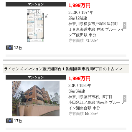
マンション
1,999万円
3LDK / 1974年
2階/12階建
神奈川県横浜市戸塚区深谷町
ＪＲ東海道本線 戸塚 ブルーライ
ン下飯田駅 車分
専有面積
71.93㎡
12
枚
ライオンズマンション藤沢湘南台１番館|藤沢市石川6丁目の中古マンション
マンション
1,999万円
3DK / 1989年
3階/5階建
神奈川県藤沢市石川6丁目
小田急江ノ島線 湘南台 ブルーラ
イン湘南台駅 車分
専有面積
55.25㎡
17
枚