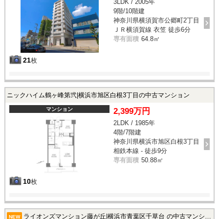
3LDK / 2005年
9階/10階建
神奈川県横須賀市公郷町2丁目
ＪＲ横須賀線 衣笠 徒歩6分
専有面積
64.8㎡
21
枚
ニックハイム鶴ヶ峰第弐|横浜市旭区白根3丁目の中古マンション
マンション
2,399万円
2LDK / 1985年
4階/7階建
神奈川県横浜市旭区白根3丁目
相鉄本線 - 徒歩9分
専有面積
50.88㎡
10
枚
ライオンズマンション藤が丘|横浜市青葉区千草台 の中古マンション
NEW