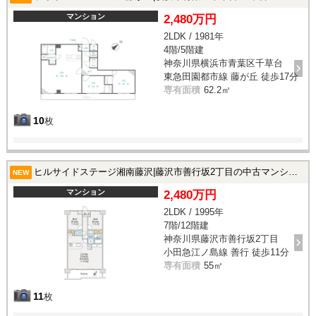
マンション
2,480万円
2LDK / 1981年
4階/5階建
神奈川県横浜市青葉区千草台
東急田園都市線 藤が丘 徒歩17分
専有面積
62.2㎡
10
枚
ヒルサイドステージ湘南藤沢|藤沢市善行坂2丁目の中古マンション
NEW
マンション
2,480万円
2LDK / 1995年
7階/12階建
神奈川県藤沢市善行坂2丁目
小田急江ノ島線 善行 徒歩11分
専有面積
55㎡
11
枚