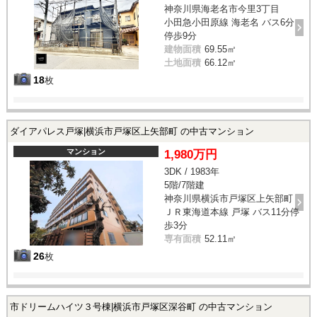
神奈川県海老名市今里3丁目
小田急小田原線 海老名 バス6分
停歩9分
建物面積
69.55㎡
土地面積
66.12㎡
18
枚
ダイアパレス戸塚|横浜市戸塚区上矢部町 の中古マンション
マンション
1,980万円
3DK / 1983年
5階/7階建
神奈川県横浜市戸塚区上矢部町
ＪＲ東海道本線 戸塚 バス11分停
歩3分
専有面積
52.11㎡
26
枚
市ドリームハイツ３号棟|横浜市戸塚区深谷町 の中古マンション