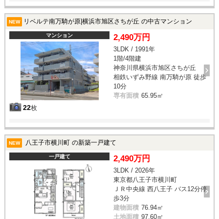
リベルテ南万騎が原|横浜市旭区さちが丘 の中古マンション
NEW
マンション
2,490万円
3LDK / 1991年
1階/4階建
神奈川県横浜市旭区さちが丘
相鉄いずみ野線 南万騎が原 徒歩
10分
専有面積
65.95㎡
22
枚
八王子市横川町 の新築一戸建て
NEW
一戸建て
2,490万円
3LDK / 2026年
東京都八王子市横川町
ＪＲ中央線 西八王子 バス12分停
歩3分
建物面積
76.94㎡
土地面積
97.60㎡