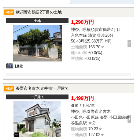
横須賀市鴨居2丁目の土地
NEW
土地
1,290万円
神奈川県横須賀市鴨居2丁目
京急本線 浦賀 徒歩28分
50.43坪(25.58万円 /坪)
土地面積
166.70㎡
建ぺい率
60.0(%)
容積率
200.0(%)
10
枚
秦野市名古木 の中古一戸建て
NEW
一戸建て
1,499万円
4DK / 1987年
神奈川県秦野市名古木
小田急小田原線 秦野 小田原線鶴
巻温泉駅 車分
建物面積
70.23㎡
土地面積
127.02㎡