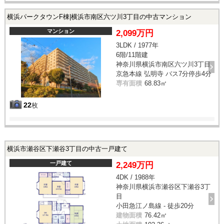
横浜パークタウンF棟|横浜市南区六ツ川3丁目の中古マンション
マンション
2,099万円
3LDK / 1977年
6階/11階建
神奈川県横浜市南区六ツ川3丁目
京急本線 弘明寺 バス7分停歩4分
専有面積
68.83㎡
22
枚
横浜市瀬谷区下瀬谷3丁目の中古一戸建て
一戸建て
2,249万円
4DK / 1988年
神奈川県横浜市瀬谷区下瀬谷3丁
目
小田急江ノ島線 - 徒歩20分
建物面積
76.42㎡