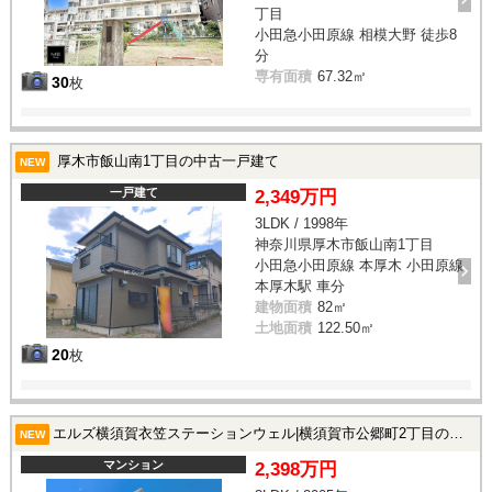
丁目
小田急小田原線 相模大野 徒歩8
分
専有面積
67.32㎡
30
枚
厚木市飯山南1丁目の中古一戸建て
NEW
一戸建て
2,349万円
3LDK / 1998年
神奈川県厚木市飯山南1丁目
小田急小田原線 本厚木 小田原線
本厚木駅 車分
建物面積
82㎡
土地面積
122.50㎡
20
枚
エルズ横須賀衣笠ステーションウェル|横須賀市公郷町2丁目の中古マンション
NEW
マンション
2,398万円