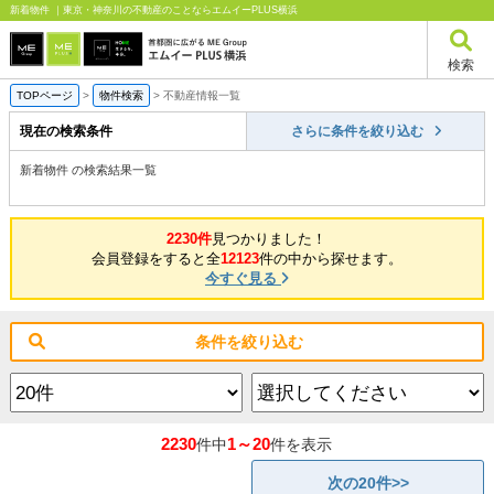
新着物件 ｜東京・神奈川の不動産のことならエムイーPLUS横浜
検索
TOPページ
>
物件検索
>
不動産情報一覧
現在の検索条件
さらに条件を絞り込む
新着物件 の検索結果一覧
2230件
見つかりました！
会員登録をすると全
12123
件の中から探せます。
今すぐ見る
条件を絞り込む
2230
1～20
件中
件を表示
次の20件>>