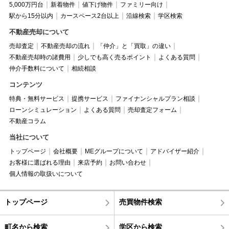
5,000万円台
新着物件
値下げ物件
ファミリー向け
駅から15分以内
カースペース2台以上
沿線検索
学区検索
不動産売却について
売却査定
不動産売却の流れ
「仲介」と「買取」の違い
不動産売却時の諸費用
少しでも高く売るポイント
よくある質問
仲介手数料について
相続相談
コンテンツ
特典・無料サービス
提携サービス
ファイナンシャルプラン相談
ローンシミュレーション
よくある質問
売却査定フォーム
不動産コラム
当社について
トップページ
会社概要
MEグループについて
アドバイザー紹介
お客様に選ばれる理由
来店予約
お問い合わせ
個人情報の取扱いについて
トップページ
売買物件検索
町名から検索
学区から検索