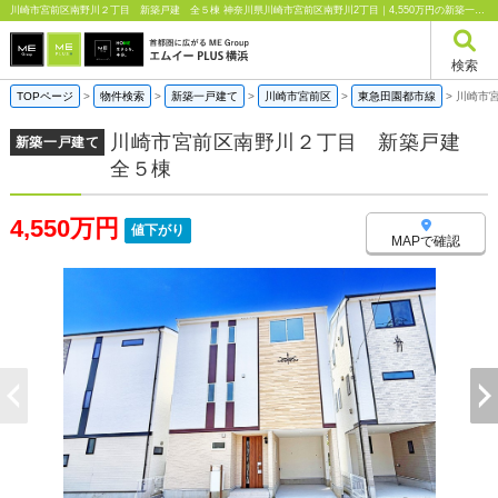
川崎市宮前区南野川２丁目 新築戸建 全５棟 神奈川県川崎市宮前区南野川2丁目｜4,550万円の新築一戸建て｜エムイーPLUS横浜
検索
TOPページ
>
物件検索
>
新築一戸建て
>
川崎市宮前区
>
東急田園都市線
>
川崎市
川崎市宮前区南野川２丁目 新築戸建
新築一戸建て
全５棟
4,550万円
値下がり
MAPで確認