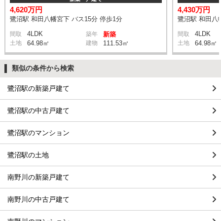
4,620万円
4,430万円
鷺沼駅 和田八幡宮下 バス15分 停歩1分
鷺沼駅 和田八幡
4LDK
4LDK
間取
築年
新築
間取
土地
64.98㎡
建物
111.53㎡
土地
64.98㎡
類似の条件から検索
鷺沼駅の新築戸建て
鷺沼駅の中古戸建て
鷺沼駅のマンション
鷺沼駅の土地
南野川の新築戸建て
南野川の中古戸建て