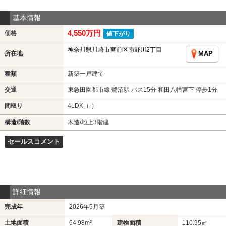
基本情報
4,550万円
価格
値下がり
神奈川県川崎市宮前区南野川2丁目
所在地
MAP
種類
新築一戸建て
交通
東急田園都市線 鷺沼駅 バス15分 和田八幡宮下 停歩1分
間取り
4LDK（-）
構造/階数
木造/地上3階建
セールスコメント
詳細情報
完成年
2026年5月築
土地面積
64.98m²
建物面積
110.95㎡