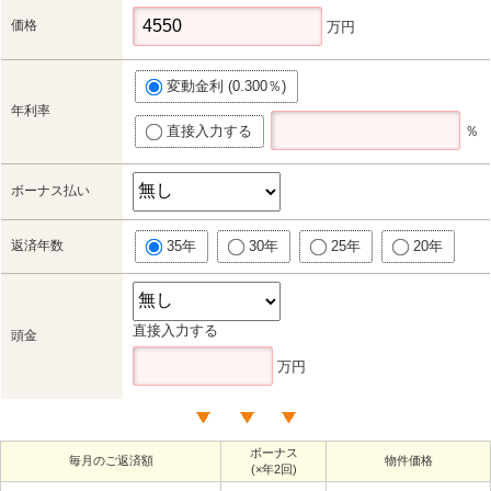
価格
万円
変動金利 (0.300％)
年利率
直接入力する
％
ボーナス払い
返済年数
35年
30年
25年
20年
直接入力する
頭金
万円
ボーナス
毎月のご返済額
物件価格
(×年2回)