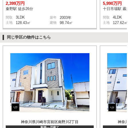
2,399万円
5,990万円
秦野駅 徒歩26分
十日市場駅 霧が
3LDK
4LDK
間取
築年
2003年
間取
土地
128.43㎡
建物
98.74㎡
土地
127.62㎡
同じ学区の物件はこちら
神奈川県川崎市宮前区南野川2丁目
神奈
新築一戸建て