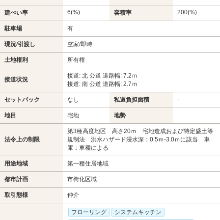
6(%)
200(%)
建ぺい率
容積率
駐車場
有
現況/引渡し
空家/即時
土地権利
所有権
接道: 北 公道 道路幅: 7.2ｍ
接道状況
接道: 南 公道 道路幅: 2.7ｍ
セットバック
なし
私道負担面積
-
地目
宅地
地勢
第3種高度地区 高さ20ｍ 宅地造成および特定盛土等
法令上の制限
規制法 洪水ハザード浸水深：0.5ｍ-3.0ｍに該当 車
庫：車種による
用途地域
第一種住居地域
都市計画
市街化区域
取引態様
仲介
フローリング
システムキッチン