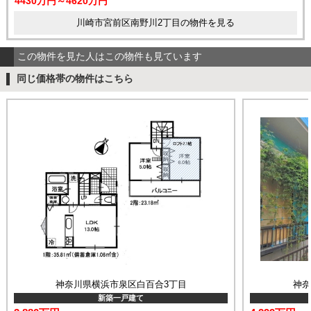
4430万円～4620万円
川崎市宮前区南野川2丁目の物件を見る
この物件を見た人はこの物件も見ています
同じ価格帯の物件はこちら
神奈川県横浜市泉区白百合3丁目
神
新築一戸建て