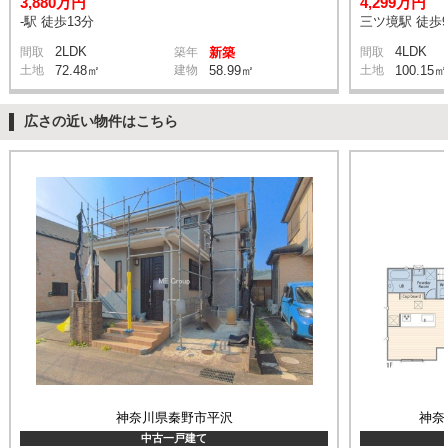
3,880万円
4,299万円
-駅 徒歩13分
三ツ境駅 徒歩
2LDK
4LDK
間取
築年
新築
間取
土地
72.48㎡
建物
58.99㎡
土地
100.15㎡
広さの近い物件はこちら
神奈川県秦野市平沢
神奈
中古一戸建て