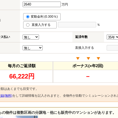
万円
変動金利 (0.300％)
率
直接入力する
％
ナス払い
返済年数
直接入力する
毎月のご返済額
ボーナス(×年2回)
66,222円
－
金額はあくまでも目安です。
録(無料)
をして詳細情報を記入されますと、全物件が自動でシミュレーションされ
らの物件は複数区画の分譲地・他にも販売中のマンションがあります。