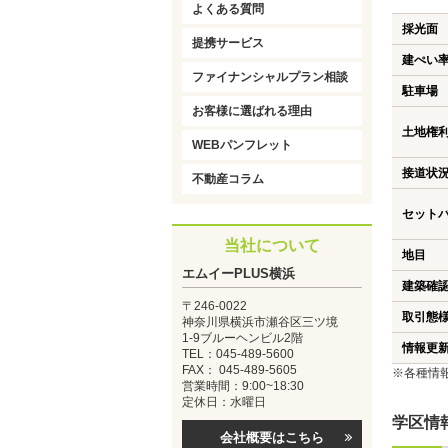
よくある質問
採光面
提携サービス
建ぺい
ファイナンシャルプラン相談
駐車場
お客様に選ばれる理由
土地権
WEBパンフレット
接道状
不動産コラム
セット
当社について
地目
エムイーPLUS横浜
建築確
〒246-0022
取引態
神奈川県横浜市瀬谷区三ツ境
1-9ブルーヘンビル2階
情報更
TEL：045-489-5600
FAX： 045-489-5605
※各種情
営業時間：9:00~18:30
定休日：水曜日
学区情
会社概要はこちら