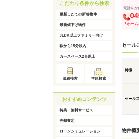
こだわり条件から検索
電話をか
04
更新したての新着物件
「ホーム
最新値下げ物件
3LDK以上ファミリー向け
セール
駅から15分以内
カースペース2台以上
特徴
沿線検索
学区検索
おすすめコンテンツ
セール
特典・無料サービス
売却査定
物件概
ローンシミュレーション