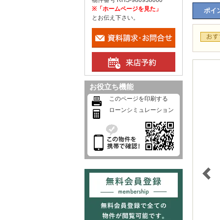
物件番号 RHS-980938660
※「ホームページを見た」
ポイン
とお伝え下さい。
お役立ち機能
このページを印刷する
ローンシミュレーション