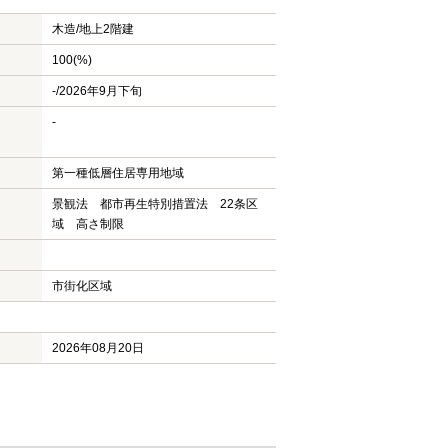
木造/
地上2階建
100(%)
-/2026年9月下旬
-
第一種低層住居専用地域
景観法 都市再生特別措置法 22条区
域 高さ制限
市街化区域
2026年08月20日