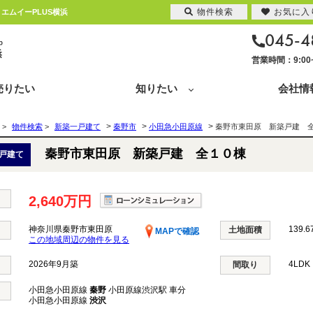
物件検索
お気に入
エムイーPLUS横浜
045-4
営業時間：9:0
売りたい
知りたい
会社情
>
>
>
>
物件検索
>
新築一戸建て
秦野市
小田急小田原線
秦野市東田原 新築戸建 
秦野市東田原 新築戸建 全１０棟
戸建て
2,640万円
神奈川県秦野市東田原
139.6
土地面積
MAPで確認
この地域周辺の物件を見る
2026年9月築
4LD
間取り
小田急小田原線
秦野
小田原線渋沢駅 車分
小田急小田原線
渋沢