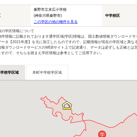
秦野市立末広小学校
区
(神奈川県秦野市)
中学校区
この学区の他の物件を見る
報の学区情報について
物件情報に記載されております通学区域(学区)情報は、国土数値情報ダウンロードサ
データ【2021年度】を元に加工したものですので、記載情報が現在の学区域と異な
情報ダウンロードサービスのWEBサイト上で記述通り、データは必ずしも正確とは言
ますので、そちらを踏まえ学区情報は参考としてご活用下さい。
小学校学区域
本町中学校学区域
学