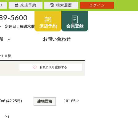
り
来店予約
検索履歴
ログイン
89-5600
来店予約
会員登録
0~ 定休日：毎週水曜
報
お問い合わせ
全１０棟
7m² (42.25坪)
101.85㎡
建物面積
K （-）