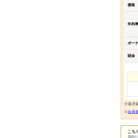
価格
年利
ボー
頭金
※返済
※
会員登
こち