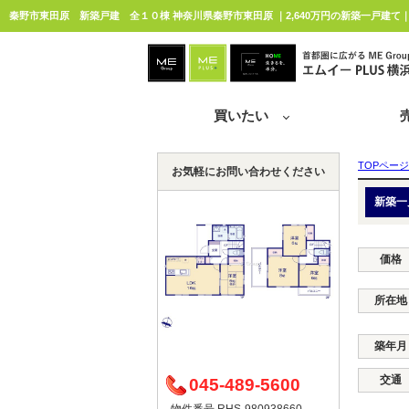
秦野市東田原 新築戸建 全１０棟 神奈川県秦野市東田原 ｜2,640万円の新築一戸建て｜
買いたい
TOPページ
お気軽にお問い合わせください
新築一
価格
所在地
築年月
交通
045-489-5600