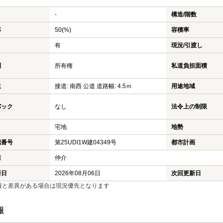
-
構造/階数
率
50(%)
容積率
有
現況/引渡し
利
所有権
私道負担面積
況
接道: 南西 公道 道路幅: 4.5ｍ
用途地域
バック
なし
法令上の制限
宅地
地勢
認番号
第25UDI1W建04349号
都市計画
様
仲介
新日
2026年08月06日
次回更新日
報と差異がある場合は現況優先となります
報