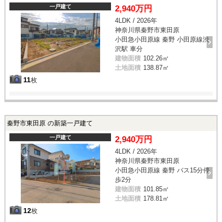
一戸建て
2,940万円
4LDK / 2026年
神奈川県秦野市東田原
小田急小田原線 秦野 小田原線渋
沢駅 車分
建物面積
102.26㎡
土地面積
138.87㎡
11
枚
秦野市東田原 の新築一戸建て
一戸建て
2,940万円
4LDK / 2026年
神奈川県秦野市東田原
小田急小田原線 秦野 バス15分停
歩2分
建物面積
101.85㎡
土地面積
178.81㎡
12
枚