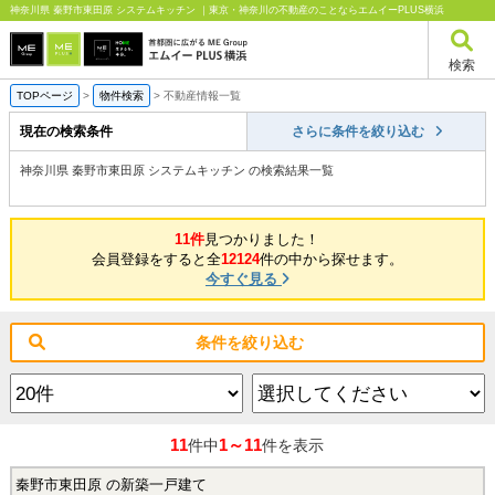
神奈川県 秦野市東田原 システムキッチン ｜東京・神奈川の不動産のことならエムイーPLUS横浜
検索
TOPページ
>
物件検索
>
不動産情報一覧
現在の検索条件
さらに条件を絞り込む
神奈川県 秦野市東田原 システムキッチン の検索結果一覧
11件
見つかりました！
会員登録をすると全
12124
件の中から探せます。
今すぐ見る
条件を絞り込む
11
1～11
件中
件を表示
秦野市東田原 の新築一戸建て