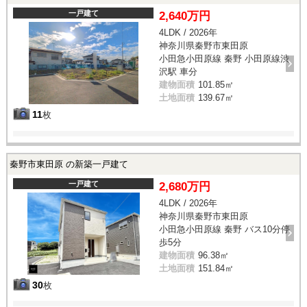
一戸建て
2,640万円
4LDK / 2026年
神奈川県秦野市東田原
小田急小田原線 秦野 小田原線渋
沢駅 車分
建物面積
101.85㎡
土地面積
139.67㎡
11
枚
秦野市東田原 の新築一戸建て
一戸建て
2,680万円
4LDK / 2026年
神奈川県秦野市東田原
小田急小田原線 秦野 バス10分停
歩5分
建物面積
96.38㎡
土地面積
151.84㎡
30
枚