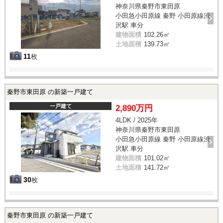
神奈川県秦野市東田原
小田急小田原線 秦野 小田原線渋
沢駅 車分
建物面積
102.26㎡
土地面積
139.73㎡
11
枚
秦野市東田原 の新築一戸建て
一戸建て
2,890万円
4LDK / 2025年
神奈川県秦野市東田原
小田急小田原線 秦野 小田原線渋
沢駅 車分
建物面積
101.02㎡
土地面積
141.72㎡
30
枚
秦野市東田原 の新築一戸建て