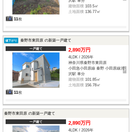
沢駅 車分
建物面積
103.5㎡
土地面積
136.77㎡
11
枚
秦野市東田原 の新築一戸建て
値下がり
一戸建て
2,890万円
4LDK / 2026年
神奈川県秦野市東田原
小田急小田原線 秦野 小田原線渋
沢駅 車分
建物面積
101.85㎡
土地面積
156.78㎡
11
枚
秦野市東田原 の新築一戸建て
一戸建て
2,890万円
4LDK / 2026年