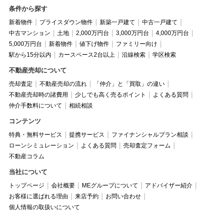
条件から探す
新着物件
プライスダウン物件
新築一戸建て
中古一戸建て
中古マンション
土地
2,000万円台
3,000万円台
4,000万円台
5,000万円台
新着物件
値下げ物件
ファミリー向け
駅から15分以内
カースペース2台以上
沿線検索
学区検索
不動産売却について
売却査定
不動産売却の流れ
「仲介」と「買取」の違い
不動産売却時の諸費用
少しでも高く売るポイント
よくある質問
仲介手数料について
相続相談
コンテンツ
特典・無料サービス
提携サービス
ファイナンシャルプラン相談
ローンシミュレーション
よくある質問
売却査定フォーム
不動産コラム
当社について
トップページ
会社概要
MEグループについて
アドバイザー紹介
お客様に選ばれる理由
来店予約
お問い合わせ
個人情報の取扱いについて