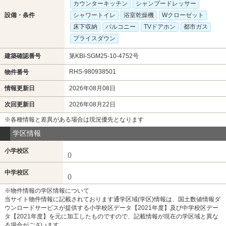
カウンターキッチン
シャンプードレッサー
設備・条件
シャワートイレ
浴室乾燥機
Wクローゼット
床下収納
バルコニー
TVドアホン
都市ガス
プライスダウン
建築確認番号
第KBI-SGM25-10-4752号
RHS-980938501
物件番号
情報更新日
2026年08月08日
次回更新日
2026年08月22日
※各種情報と差異がある場合は現況優先となります
学区情報
小学校区
()
中学校区
()
※物件情報の学区情報について
当サイト物件情報に記載されております通学区域(学区)情報は、国土数値情報ダ
ウンロードサービスが提供する小学校区データ【2021年度】及び中学校区デー
タ【2021年度】を元に加工したものですので、記載情報が現在の学区域と異な
る場合がございます。