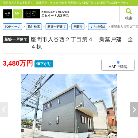
座間市入谷西２丁目第４ 新築戸建 全４棟 神奈川県座間市入谷西2丁目｜3,480万円の新築一戸建て｜エムイーPLUS横浜
検索
TOPページ
>
物件検索
>
新築一戸建て
>
座間市
>
ＪＲ相模線
>
座間市入谷西２丁
座間市入谷西２丁目第４ 新築戸建 全
新築一戸建て
４棟
3,480万円
値下がり
MAPで確認