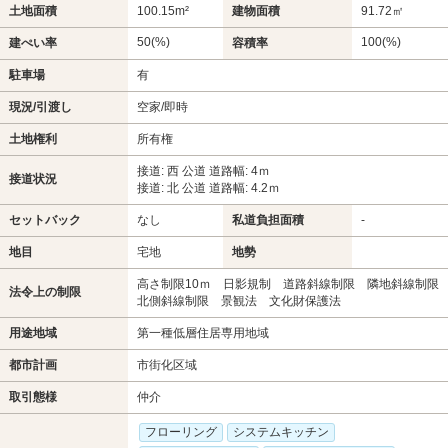
土地面積
100.15m²
建物面積
91.72㎡
50(%)
100(%)
建ぺい率
容積率
駐車場
有
現況/引渡し
空家/即時
土地権利
所有権
接道: 西 公道 道路幅: 4ｍ
接道状況
接道: 北 公道 道路幅: 4.2ｍ
セットバック
なし
私道負担面積
-
地目
宅地
地勢
高さ制限10ｍ 日影規制 道路斜線制限 隣地斜線制限
法令上の制限
北側斜線制限 景観法 文化財保護法
用途地域
第一種低層住居専用地域
都市計画
市街化区域
取引態様
仲介
フローリング
システムキッチン