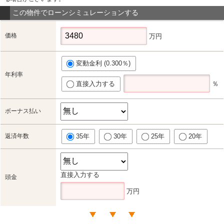
この物件でローンシミュレーションする
価格
万円
変動金利 (0.300％)
年利率
直接入力する
％
ボーナス払い
返済年数
35年
30年
25年
20年
直接入力する
頭金
万円