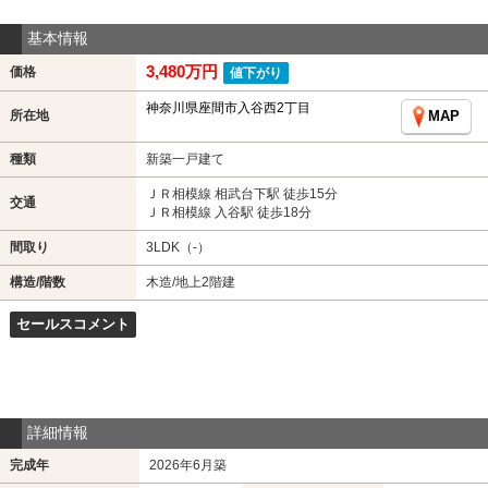
基本情報
3,480万円
価格
値下がり
神奈川県座間市入谷西2丁目
所在地
MAP
種類
新築一戸建て
ＪＲ相模線 相武台下駅 徒歩15分
交通
ＪＲ相模線 入谷駅 徒歩18分
間取り
3LDK（-）
構造/階数
木造/地上2階建
セールスコメント
詳細情報
完成年
2026年6月築