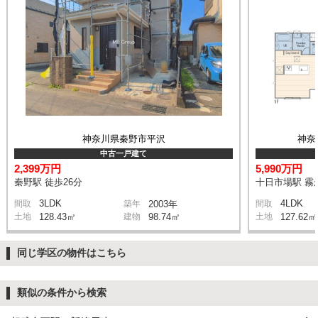
神奈川県秦野市平沢
神奈
中古一戸建て
2,399万円
5,990万円
秦野駅 徒歩26分
十日市場駅 霧が
3LDK
4LDK
間取
築年
2003年
間取
土地
128.43㎡
建物
98.74㎡
土地
127.62㎡
同じ学区の物件はこちら
類似の条件から検索