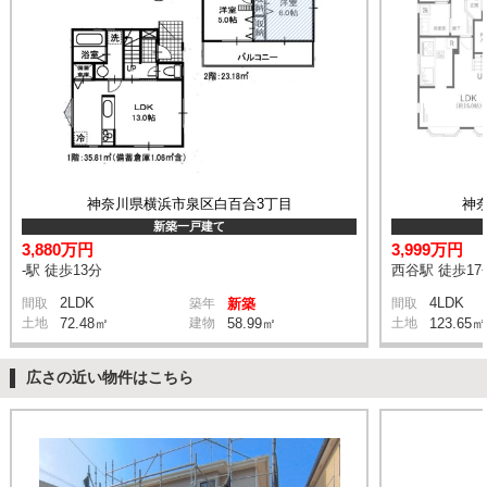
神奈川県横浜市泉区白百合3丁目
神
新築一戸建て
3,880万円
3,999万円
-駅 徒歩13分
西谷駅 徒歩17
2LDK
4LDK
間取
築年
新築
間取
土地
72.48㎡
建物
58.99㎡
土地
123.65㎡
広さの近い物件はこちら