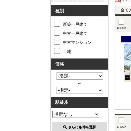
13
件中
1
種別
新築一戸建て
check
中古一戸建て
中古マンション
土地
価格
～
駅徒歩
check
さらに条件を選択