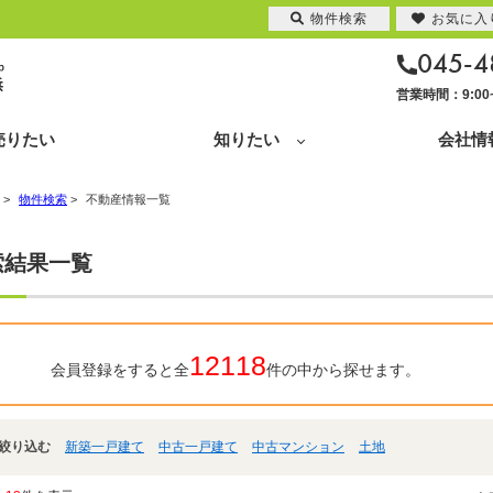
物件検索
お気に入
045-4
営業時間：9:0
売りたい
知りたい
会社情
>
物件検索
>
不動産情報一覧
索結果一覧
12118
会員登録をすると全
件の中から探せます。
絞り込む
新築一戸建て
中古一戸建て
中古マンション
土地