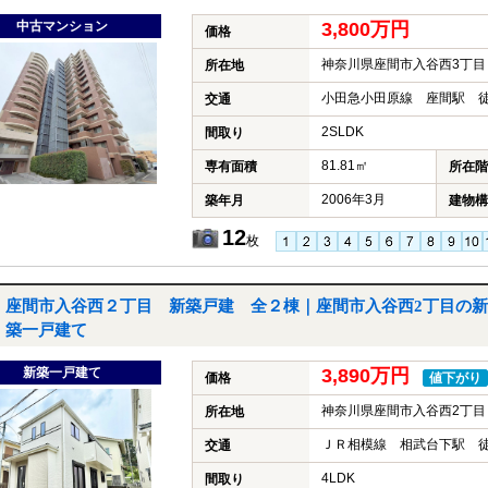
中古マンション
3,800万円
価格
神奈川県座間市入谷西3丁目
所在地
小田急小田原線 座間駅 徒
交通
2SLDK
間取り
81.81㎡
専有面積
所在階
2006年3月
築年月
建物構
12
枚
座間市入谷西２丁目 新築戸建 全２棟｜座間市入谷西2丁目の新
築一戸建て
新築一戸建て
3,890万円
価格
値下がり
神奈川県座間市入谷西2丁目
所在地
ＪＲ相模線 相武台下駅 徒
交通
4LDK
間取り