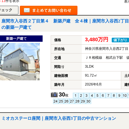
～13
件を表示
表
座間市入谷西２丁目第４ 新築戸建 全４棟｜座間市入谷西2丁目
の新築一戸建て
新築一戸建て
3,480万円
価格
値下がり
神奈川県座間市入谷西2丁目
所在地
ＪＲ相模線 相武台下駅 徒
交通
3LDK
間取り
91.72㎡
建物面積
土
2026年6月
築年月
建
30
枚
ミオカステーロ座間｜座間市入谷西3丁目の中古マンション