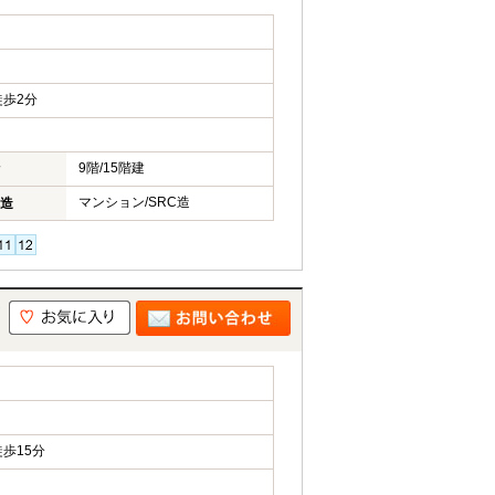
歩2分
9階/15階建
マンション/SRC造
造
歩15分