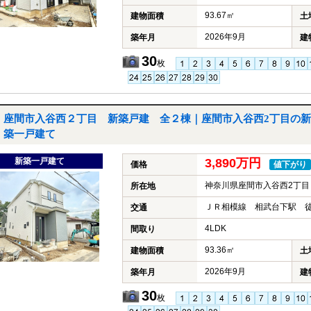
93.67㎡
建物面積
土
2026年9月
築年月
建
30
枚
座間市入谷西２丁目 新築戸建 全２棟｜座間市入谷西2丁目の新
築一戸建て
新築一戸建て
3,890万円
価格
値下がり
神奈川県座間市入谷西2丁目
所在地
ＪＲ相模線 相武台下駅 徒
交通
4LDK
間取り
93.36㎡
建物面積
土
2026年9月
築年月
建
30
枚