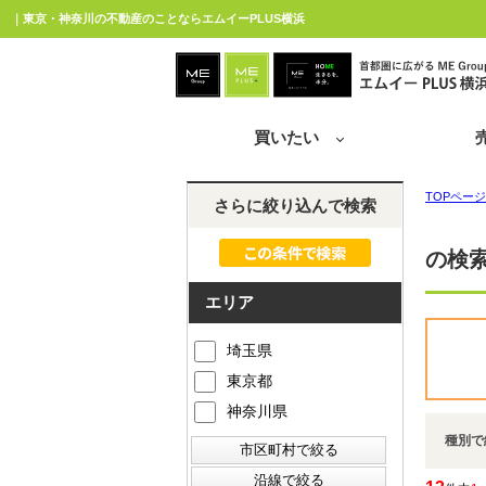
｜東京・神奈川の不動産のことならエムイーPLUS横浜
買いたい
TOPページ
さらに絞り込んで検索
の検
エリア
埼玉県
東京都
神奈川県
種別で