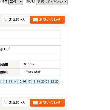
示件数
並び順
歩15分
100.15㎡
地面積
一戸建て/木造
物構造