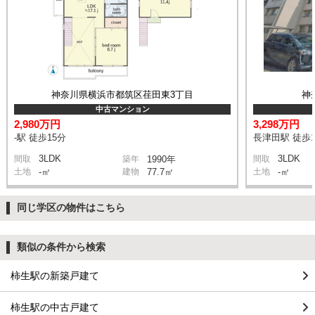
神奈川県横浜市都筑区荏田東3丁目
神
中古マンション
2,980万円
3,298万円
-駅 徒歩15分
長津田駅 徒歩1
3LDK
3LDK
間取
築年
1990年
間取
土地
-㎡
建物
77.7㎡
土地
-㎡
同じ学区の物件はこちら
類似の条件から検索
柿生駅の新築戸建て
柿生駅の中古戸建て