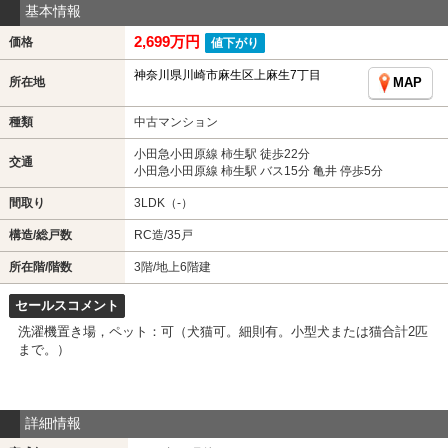
基本情報
2,699万円
価格
値下がり
神奈川県川崎市麻生区上麻生7丁目
所在地
MAP
種類
中古マンション
小田急小田原線 柿生駅 徒歩22分
交通
小田急小田原線 柿生駅 バス15分 亀井 停歩5分
間取り
3LDK（-）
構造/総戸数
RC造/35戸
所在階/階数
3階/地上6階建
セールスコメント
洗濯機置き場，ペット：可（犬猫可。細則有。小型犬または猫合計2匹
まで。）
詳細情報