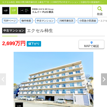
エクセル柿生 神奈川県川崎市麻生区上麻生7丁目｜2,699万円の中古マンション｜分譲住宅や新築物件｜エムイーPLUS横浜
検索
TOPページ
>
物件検索
>
中古マンション
>
川崎市麻生区
>
小田急小田原線
>
エク
エクセル柿生
中古マンション
2,699万円
値下がり
MAPで確認