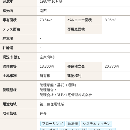
完成年
1987年10月築
採光面
南西
専有面積
73.64㎡
バルコニー面積
8.96m²
-
-
テラス面積
専用庭面積
-
駐車場
-
駐輪場
現況/引渡し
空家/即時
管理費等
13,300円
修繕積立金
20,770円
土地権利
所有権
建物権利
-
管理形態：委託（通勤）
管理態様
管理組合：-
管理会社：近鉄住宅管理株式会社
用途地域
第二種住居地域
取引態様
仲介
フローリング
給湯器
システムキッチン