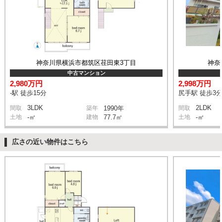
神奈川県横浜市都筑区荏田東3丁目
神奈
中古マンション
2,980万円
2,998万円
-駅 徒歩15分
尻手駅 徒歩3
3LDK
2LDK
間取
築年
1990年
間取
土地
-㎡
建物
77.7㎡
土地
-㎡
広さの近い物件はこちら