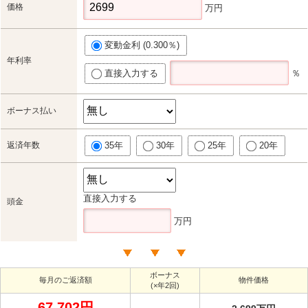
価格
万円
変動金利 (0.300％)
年利率
直接入力する
％
ボーナス払い
返済年数
35年
30年
25年
20年
直接入力する
頭金
万円
ボーナス
毎月のご返済額
物件価格
(×年2回)
67,702円