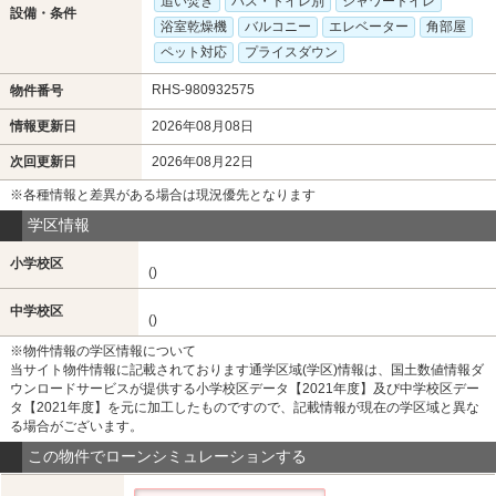
追い焚き
バス・トイレ別
シャワートイレ
設備・条件
浴室乾燥機
バルコニー
エレベーター
角部屋
ペット対応
プライスダウン
RHS-980932575
物件番号
情報更新日
2026年08月08日
次回更新日
2026年08月22日
※各種情報と差異がある場合は現況優先となります
学区情報
小学校区
()
中学校区
()
※物件情報の学区情報について
当サイト物件情報に記載されております通学区域(学区)情報は、国土数値情報ダ
ウンロードサービスが提供する小学校区データ【2021年度】及び中学校区デー
タ【2021年度】を元に加工したものですので、記載情報が現在の学区域と異な
る場合がございます。
この物件でローンシミュレーションする