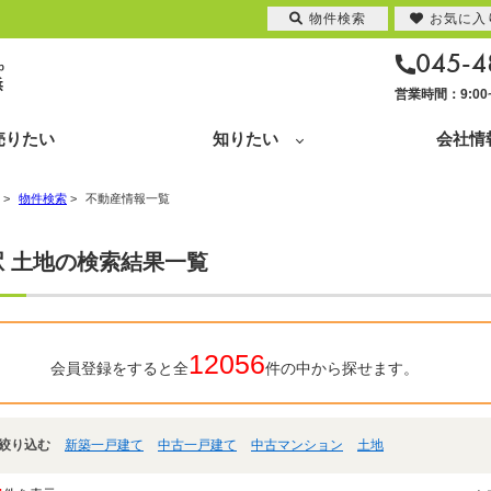
物件検索
お気に入
045-4
営業時間：9:0
売りたい
知りたい
会社情
>
物件検索
>
不動産情報一覧
駅 土地の検索結果一覧
12056
会員登録をすると全
件の中から探せます。
絞り込む
新築一戸建て
中古一戸建て
中古マンション
土地