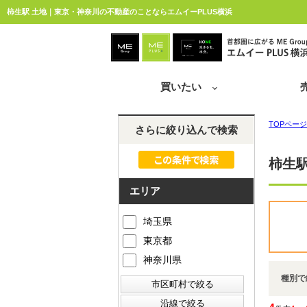
柿生駅 土地｜東京・神奈川の不動産のことならエムイーPLUS横浜
買いたい
TOPページ
さらに絞り込んで検索
柿生
エリア
埼玉県
東京都
神奈川県
種別で