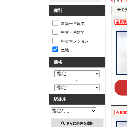
4
件中
1～
種別
会員限
新築一戸建て
中古一戸建て
中古マンション
土地
価格
～
駅徒歩
会員限
さらに条件を選択