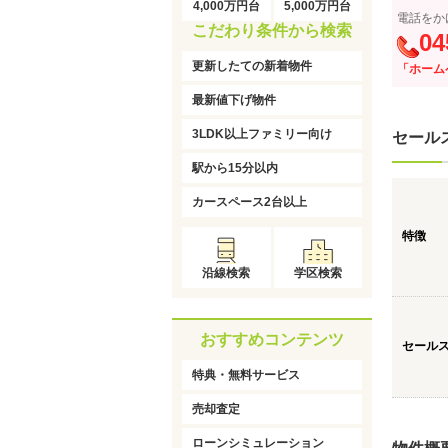
4,000万円台
5,000万円台
電話をか
こだわり条件から検索
04
更新したての新着物件
「ホーム
最新値下げ物件
3LDK以上ファミリー向け
セール
駅から15分以内
カースペース2台以上
特徴
沿線検索
学区検索
おすすめコンテンツ
セール
特典・無料サービス
売却査定
ローンシミュレーション