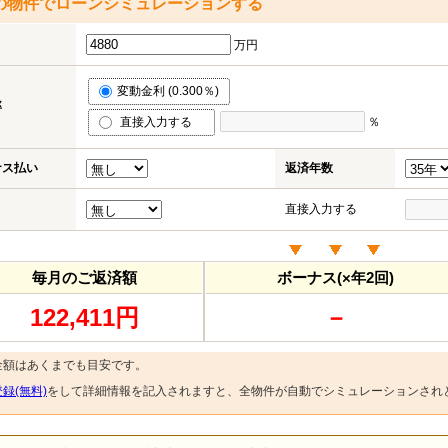
の物件でローンシミュレーションする
万円
変動金利 (0.300％)
率
直接入力する
％
ナス払い
返済年数
直接入力する
毎月のご返済額
ボーナス(×年2回)
122,411円
－
金額はあくまでも目安です。
録(無料)
をして詳細情報を記入されますと、全物件が自動でシミュレーションされ