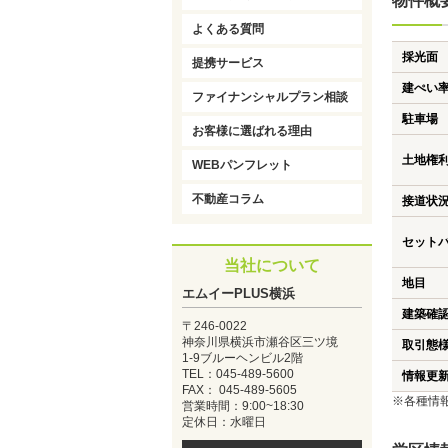
物件概
よくある質問
採光面
提携サービス
建ぺい
ファイナンシャルプラン相談
駐車場
お客様に選ばれる理由
土地権
WEBパンフレット
不動産コラム
接道状
セット
当社について
地目
エムイーPLUS横浜
建築確
〒246-0022
神奈川県横浜市瀬谷区三ツ境
取引態
1-9ブルーヘンビル2階
TEL：045-489-5600
情報更
FAX： 045-489-5605
※各種情
営業時間：9:00~18:30
定休日：水曜日