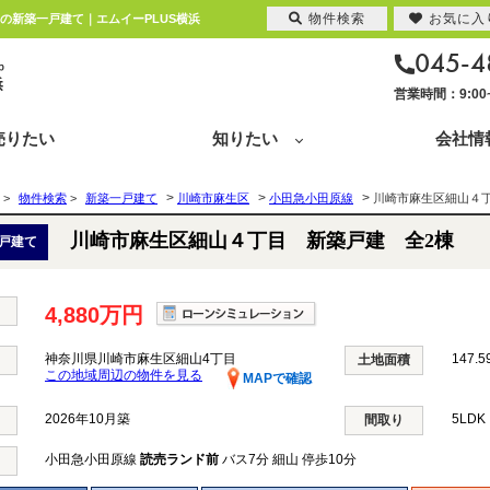
物件検索
お気に入
円の新築一戸建て｜エムイーPLUS横浜
045-4
営業時間：9:0
売りたい
知りたい
会社情
>
>
>
>
物件検索
>
新築一戸建て
川崎市麻生区
小田急小田原線
川崎市麻生区細山４
川崎市麻生区細山４丁目 新築戸建 全2棟
戸建て
4,880万円
神奈川県川崎市麻生区細山4丁目
147.5
土地面積
この地域周辺の物件を見る
MAPで確認
2026年10月築
5LD
間取り
小田急小田原線
読売ランド前
バス7分 細山 停歩10分