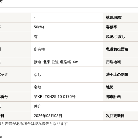
要
-
構造/階数
率
50(%)
容積率
有
現況/引渡し
利
所有権
私道負担面積
況
接道: 北東 公道 道路幅: 4ｍ
用途地域
バック
なし
法令上の制限
宅地
地勢
認番号
第KBI-TKN25-10-0170号
都市計画
様
仲介
新日
2026年08月08日
次回更新日
報と差異がある場合は現況優先となります