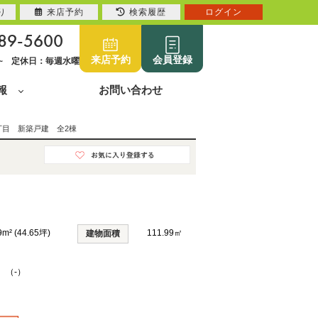
り
来店予約
検索履歴
ログイン
89-5600
来店予約
会員登録
0~ 定休日：毎週水曜
報
お問い合わせ
丁目 新築戸建 全2棟
9m² (44.65坪)
111.99㎡
建物面積
K （-）