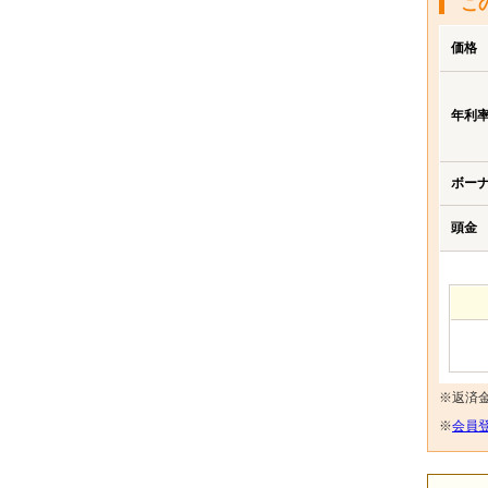
こ
価格
年利
ボー
頭金
※返済
※
会員登