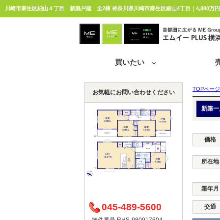
川崎市麻生区細山４丁目 新築戸建 全2棟 神奈川県川崎市麻生区細山4丁目｜4,880万
買いたい
TOPページ
お気軽にお問い合わせください
新築一
価格
所在地
築年月
045-489-5600
交通