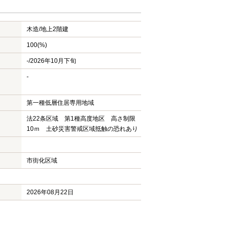
木造/
地上2階建
100(%)
-/2026年10月下旬
-
第一種低層住居専用地域
法22条区域 第1種高度地区 高さ制限
10ｍ 土砂災害警戒区域抵触の恐れあり
市街化区域
2026年08月22日