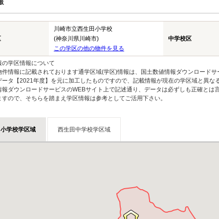
報
川崎市立西生田小学校
区
(神奈川県川崎市)
中学校区
この学区の他の物件を見る
報の学区情報について
物件情報に記載されております通学区域(学区)情報は、国土数値情報ダウンロードサ
データ【2021年度】を元に加工したものですので、記載情報が現在の学区域と異な
情報ダウンロードサービスのWEBサイト上で記述通り、データは必ずしも正確とは言
ますので、そちらを踏まえ学区情報は参考としてご活用下さい。
田小学校学区域
西生田中学校学区域