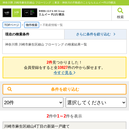
神奈川県 川崎市麻生区細山 フローリング ｜東京・神奈川の不動産のことならエムイーPLUS横浜
検索
TOPページ
>
物件検索
>
不動産情報一覧
現在の検索条件
さらに条件を絞り込む
神奈川県 川崎市麻生区細山 フローリング の検索結果一覧
2件
見つかりました！
会員登録をすると全
10827
件の中から探せます。
今すぐ見る
条件を絞り込む
2
1～2
件中
件を表示
川崎市麻生区細山4丁目の新築一戸建て