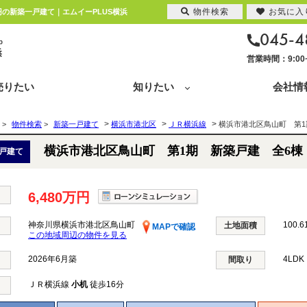
物件検索
お気に入
円の新築一戸建て｜エムイーPLUS横浜
045-4
営業時間：9:0
売りたい
知りたい
会社情
>
>
>
>
物件検索
>
新築一戸建て
横浜市港北区
ＪＲ横浜線
横浜市港北区鳥山町 第1
横浜市港北区鳥山町 第1期 新築戸建 全6棟
戸建て
6,480万円
神奈川県横浜市港北区鳥山町
100.6
土地面積
MAPで確認
この地域周辺の物件を見る
2026年6月築
4LD
間取り
ＪＲ横浜線
小机
徒歩16分