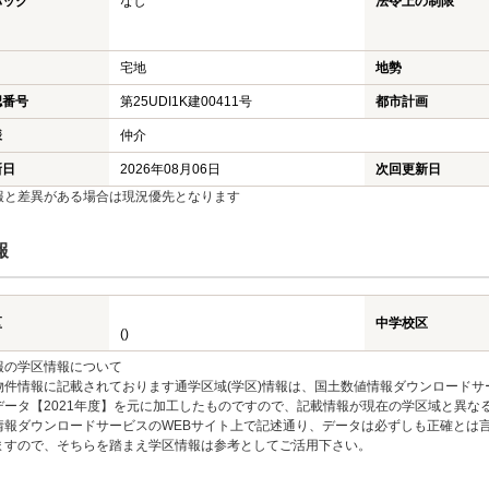
バック
なし
法令上の制限
宅地
地勢
認番号
第25UDI1K建00411号
都市計画
様
仲介
新日
2026年08月06日
次回更新日
報と差異がある場合は現況優先となります
報
区
中学校区
()
報の学区情報について
物件情報に記載されております通学区域(学区)情報は、国土数値情報ダウンロードサ
データ【2021年度】を元に加工したものですので、記載情報が現在の学区域と異な
情報ダウンロードサービスのWEBサイト上で記述通り、データは必ずしも正確とは言
ますので、そちらを踏まえ学区情報は参考としてご活用下さい。