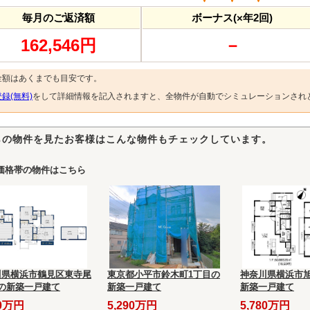
毎月のご返済額
ボーナス(×年2回)
162,546円
－
金額はあくまでも目安です。
録(無料)
をして詳細情報を記入されますと、全物件が自動でシミュレーションされ
らの物件を見たお客様はこんな物件もチェックしています。
価格帯の物件はこちら
川県横浜市鶴見区東寺尾
東京都小平市鈴木町1丁目の
神奈川県横浜市旭
目の新築一戸建て
新築一戸建て
新築一戸建て
80万円
5,290万円
5,780万円