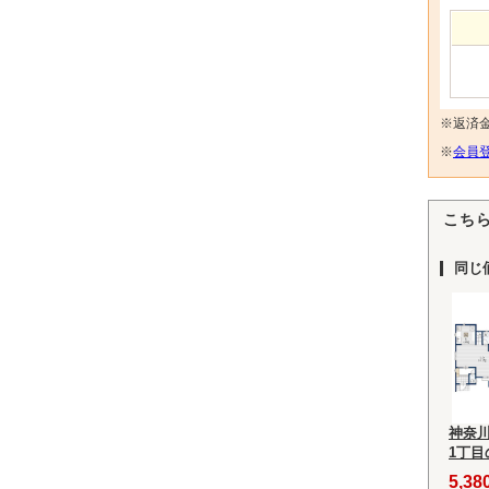
※返済
※
会員登
こち
同じ
神奈
1丁
5,3