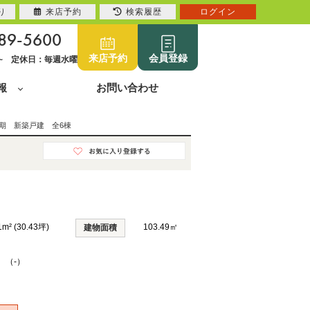
り
来店予約
検索履歴
ログイン
89-5600
来店予約
会員登録
0~ 定休日：毎週水曜
報
お問い合わせ
期 新築戸建 全6棟
1m² (30.43坪)
103.49㎡
建物面積
K （-）