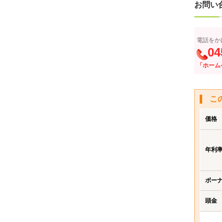
お問い
電話をか
04
「ホーム
こ
価格
年利
ボー
頭金