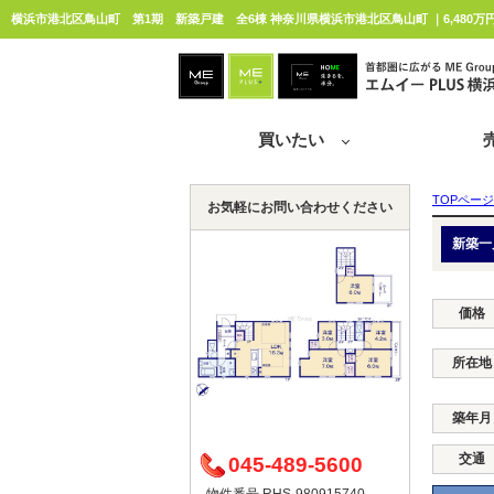
横浜市港北区鳥山町 第1期 新築戸建 全6棟 神奈川県横浜市港北区鳥山町 ｜6,480万
買いたい
TOPページ
お気軽にお問い合わせください
新築一
価格
所在地
築年月
交通
045-489-5600