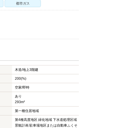
都市ガス
木造/
地上3階建
200(%)
空家/即時
あり
293m²
第一種住居地域
第4種高度地区 緑化地域 下水道処理区域
景観計画 駐車場地区または自動車ふくそ