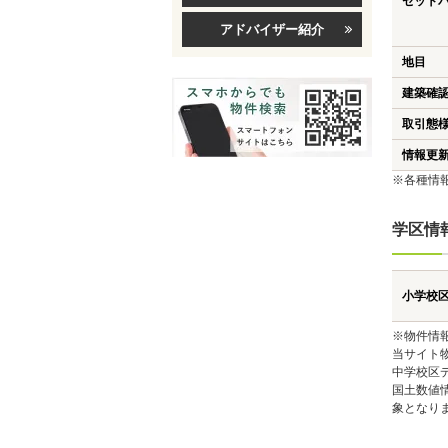
セット
アドバイザー紹介
地目
建築確
取引態
情報更
※各種情
学区情
小学校
※物件情
当サイト
中学校区
国土数値
象となり