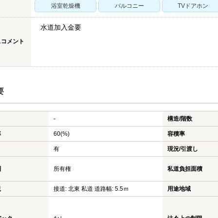
浴室乾燥機
バルコニー
TVドアホン
水道加入金要
スコメント
要
-
構造/階数
率
60(%)
容積率
有
現況/引渡し
利
所有権
私道負担面積
況
接道: 北東 私道 道路幅: 5.5ｍ
用途地域