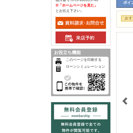
物件番号 RHS-980915740
ポイン
※「ホームページを見た」
とお伝え下さい。
お役立ち機能
このページを印刷する
ローンシミュレーション