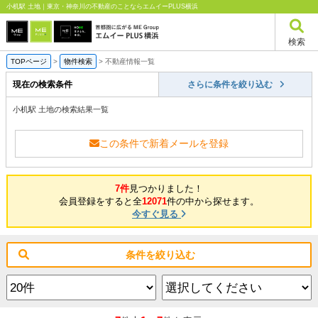
小机駅 土地｜東京・神奈川の不動産のことならエムイーPLUS横浜
検索
TOPページ
>
物件検索
>
不動産情報一覧
現在の検索条件
さらに条件を絞り込む
小机駅 土地の検索結果一覧
この条件で新着メールを登録
7件
見つかりました！
会員登録をすると全
12071
件の中から探せます。
今すぐ見る
条件を絞り込む