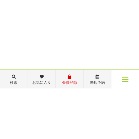
検索
お気に入り
会員登録
来店予約
メニュー
者がいた場合にいつまでも押さえてもらえるわけでは
物件検索
閲覧履歴
お気に入り
来店予約
会員メニュー
新規会員登録
ログイン