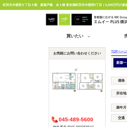
町田市木曽西５丁目４期 新築戸建 全１棟 東京都町田市木曽西5丁目｜5,599万円の新
買いたい
TOPページ
お気軽にお問い合わせください
新築一
価格
所在地
築年月
交通
045-489-5600