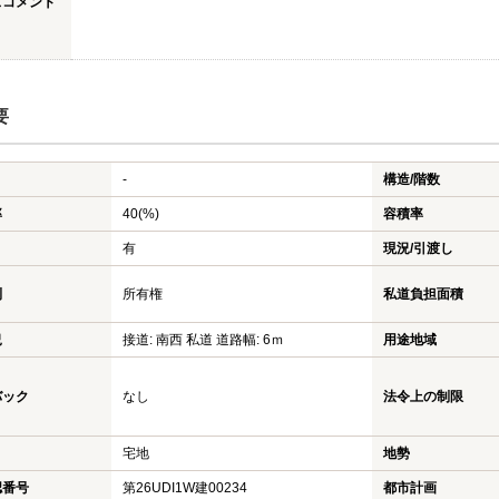
スコメント
要
-
構造/階数
率
40(%)
容積率
有
現況/引渡し
利
所有権
私道負担面積
況
接道: 南西 私道 道路幅: 6ｍ
用途地域
バック
なし
法令上の制限
宅地
地勢
認番号
第26UDI1W建00234
都市計画