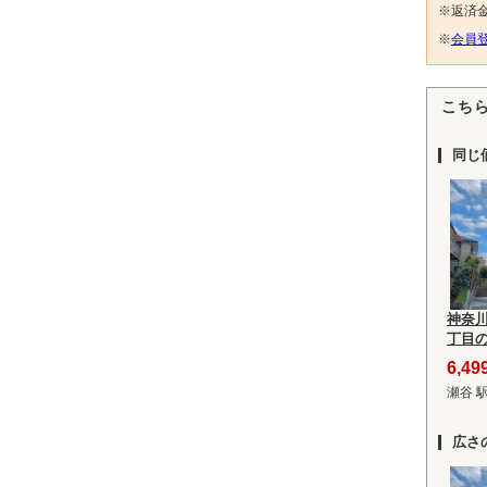
※返済
※
会員登
こち
同じ
神奈
丁目
6,4
瀬谷 
広さ