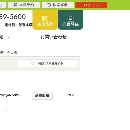
り
来店予約
検索履歴
ログイン
89-5600
来店予約
会員登録
0~ 定休日：毎週水曜
報
お問い合わせ
戸建 全１棟
2m² (46.59坪)
111.79㎡
建物面積
K （-）