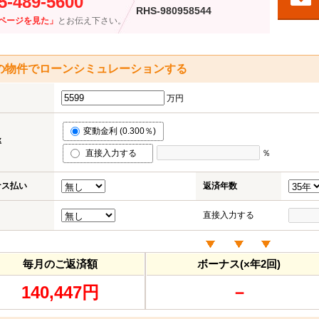
5-489-5600
RHS-980958544
ページを見た」
とお伝え下さい。
の物件でローンシミュレーションする
万円
変動金利 (0.300％)
率
直接入力する
％
ナス払い
返済年数
直接入力する
毎月のご返済額
ボーナス(×年2回)
140,447円
－