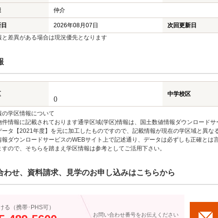
様
仲介
新日
2026年08月07日
次回更新日
報と差異がある場合は現況優先となります
報
区
中学校区
()
報の学区情報について
物件情報に記載されております通学区域(学区)情報は、国土数値情報ダウンロードサ
データ【2021年度】を元に加工したものですので、記載情報が現在の学区域と異な
情報ダウンロードサービスのWEBサイト上で記述通り、データは必ずしも正確とは言
ますので、そちらを踏まえ学区情報は参考としてご活用下さい。
合わせ、資料請求、見学のお申し込みはこちらから
ける（携帯･PHS可）
お問い合わせ番号をお伝えください