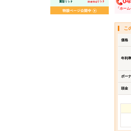
04
「ホーム
こ
価格
年利
ボー
頭金