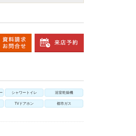
ー
シャワートイレ
浴室乾燥機
TVドアホン
都市ガス