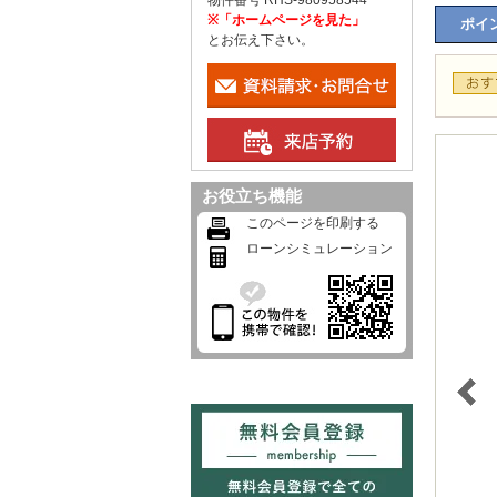
物件番号 RHS-980958544
※「ホームページを見た」
ポイン
とお伝え下さい。
お役立ち機能
このページを印刷する
ローンシミュレーション