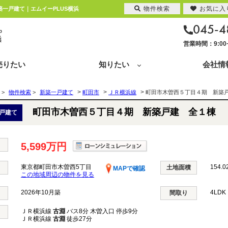
物件検索
お気に入
築一戸建て｜エムイーPLUS横浜
045-4
営業時間：9:0
売りたい
知りたい
会社情
>
>
>
>
物件検索
>
新築一戸建て
町田市
ＪＲ横浜線
町田市木曽西５丁目４期 新築
町田市木曽西５丁目４期 新築戸建 全１棟
戸建て
5,599万円
東京都町田市木曽西5丁目
154.0
土地面積
MAPで確認
この地域周辺の物件を見る
2026年10月築
4LD
間取り
ＪＲ横浜線
古淵
バス8分 木曽入口 停歩9分
ＪＲ横浜線
古淵
徒歩27分