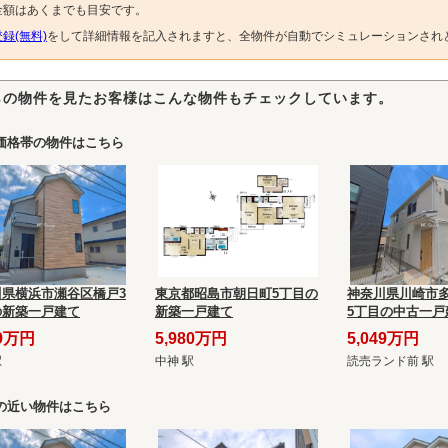
金額はあくまでも目安です。
録(無料)
をして詳細情報を記入されますと、全物件が自動でシミュレーションされ
らの物件を見たお客様はこんな物件もチェックしています。
価格帯の物件はこちら
川県横浜市瀬谷区橋戸3
東京都昭島市朝日町5丁目の
神奈川県川崎市
の新築一戸建て
新築一戸建て
5丁目の中古一戸
99万円
5,980万円
5,049万円
駅
中神 駅
読売ランド前 駅
の近い物件はこちら