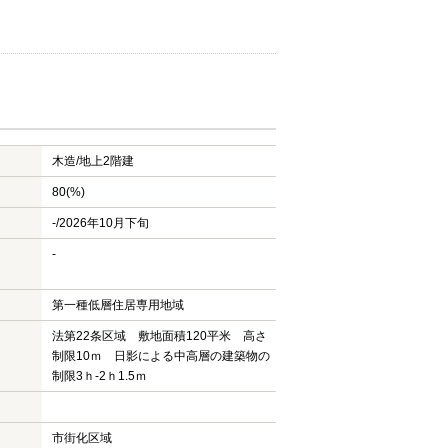
木造/
地上2階建
80(%)
-/2026年10月下旬
-
第一種低層住居専用地域
法第22条区域 敷地面積120平米 高さ
制限10ｍ 日影による中高層の建築物の
制限3ｈ-2ｈ1.5ｍ
市街化区域