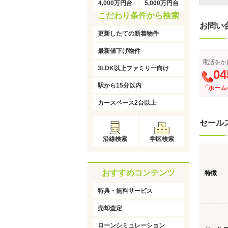
4,000万円台
5,000万円台
こだわり条件から検索
お問い
更新したての新着物件
最新値下げ物件
電話をか
3LDK以上ファミリー向け
04
駅から15分以内
「ホーム
カースペース2台以上
セール
沿線検索
学区検索
おすすめコンテンツ
特徴
特典・無料サービス
売却査定
ローンシミュレーション