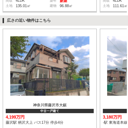
4LDK
4LDK
間取
築年
新築
間取
土地
135.01㎡
建物
96.88㎡
土地
111.61㎡
広さの近い物件はこちら
神奈川県藤沢市大鋸
中古一戸建て
4,199万円
3,180万円
藤沢駅 柄沢大上 バス17分 停歩4分
-駅 東海道本