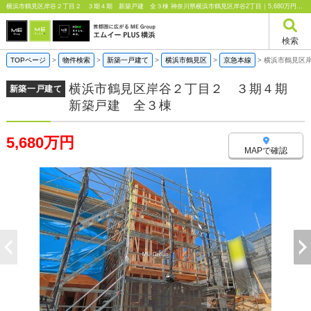
横浜市鶴見区岸谷２丁目２ ３期４期 新築戸建 全３棟 神奈川県横浜市鶴見区岸谷2丁目｜5,680万円の新築一戸建て｜エムイーPLUS横浜
検索
TOPページ
>
物件検索
>
新築一戸建て
>
横浜市鶴見区
>
京急本線
>
横浜市鶴見区
横浜市鶴見区岸谷２丁目２ ３期４期
新築一戸建て
新築戸建 全３棟
5,680万円
MAPで確認