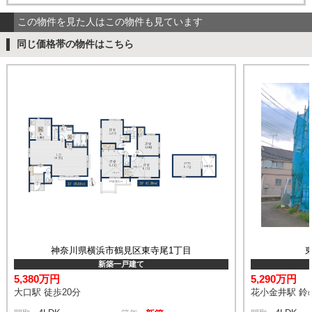
この物件を見た人はこの物件も見ています
同じ価格帯の物件はこちら
神奈川県横浜市鶴見区東寺尾1丁目
新築一戸建て
5,380万円
5,290万円
大口駅 徒歩20分
花小金井駅 鈴の