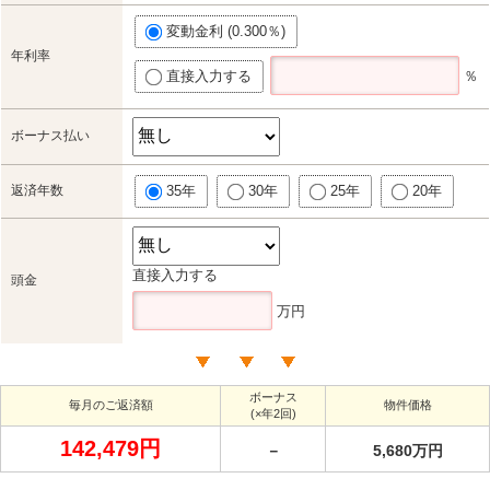
変動金利 (0.300％)
年利率
直接入力する
％
ボーナス払い
返済年数
35年
30年
25年
20年
直接入力する
頭金
万円
ボーナス
毎月のご返済額
物件価格
(×年2回)
142,479円
－
5,680万円