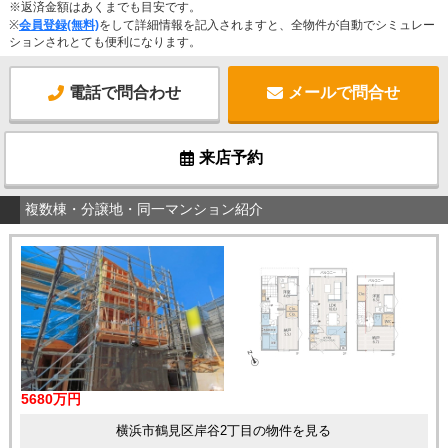
※返済金額はあくまでも目安です。
※
会員登録(無料)
をして詳細情報を記入されますと、全物件が自動でシミュレー
ションされとても便利になります。
電話で問合わせ
メールで問合せ
来店予約
複数棟・分譲地・同一マンション紹介
5680万円
横浜市鶴見区岸谷2丁目の物件を見る