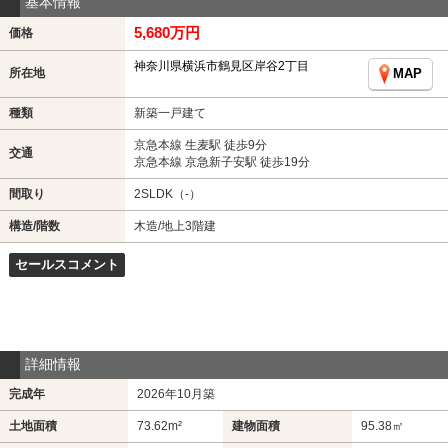
基本情報
5,680万円
価格
神奈川県横浜市鶴見区岸谷2丁目
所在地
MAP
種類
新築一戸建て
京急本線 生麦駅 徒歩9分
交通
京急本線 京急新子安駅 徒歩19分
間取り
2SLDK（-）
構造/階数
木造/地上3階建
セールスコメント
詳細情報
完成年
2026年10月築
土地面積
73.62m²
建物面積
95.38㎡