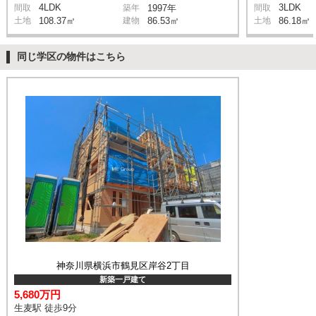
4LDK
3LDK
間取
築年
1997年
間取
土地
108.37㎡
建物
86.53㎡
土地
86.18㎡
同じ学区の物件はこちら
神奈川県横浜市鶴見区岸谷2丁目
新築一戸建て
5,680万円
生麦駅 徒歩9分