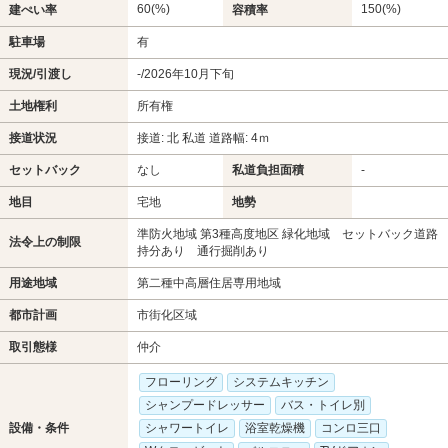
60(%)
150(%)
建ぺい率
容積率
駐車場
有
現況/引渡し
-/2026年10月下旬
土地権利
所有権
接道状況
接道: 北 私道 道路幅: 4ｍ
セットバック
なし
私道負担面積
-
地目
宅地
地勢
準防火地域 第3種高度地区 緑化地域 セットバック道路
法令上の制限
持分あり 通行掘削あり
用途地域
第二種中高層住居専用地域
都市計画
市街化区域
取引態様
仲介
フローリング
システムキッチン
シャンプードレッサー
バス・トイレ別
設備・条件
シャワートイレ
浴室乾燥機
コンロ三口