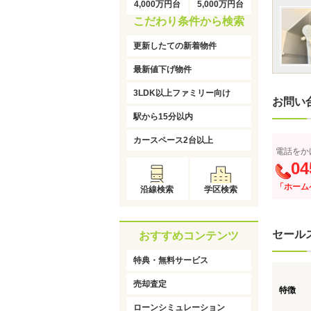
4,000万円台
5,000万円台
こだわり条件から検索
更新したての新着物件
最新値下げ物件
3LDK以上ファミリー向け
お問い
駅から15分以内
カースペース2台以上
電話をか
04
「ホーム
沿線検索
学区検索
セール
おすすめコンテンツ
特典・無料サービス
売却査定
特徴
ローンシミュレーション