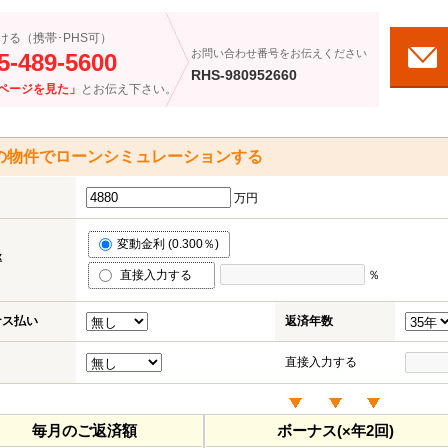
ける（携帯･PHS可）
お問い合わせ番号をお伝えください
5-489-5600
RHS-980952660
ページを見た」
とお伝え下さい。
の物件でローンシミュレーションする
万円
変動金利 (0.300％)
率
直接入力する
％
ナス払い
返済年数
直接入力する
毎月のご返済額
ボーナス(×年2回)