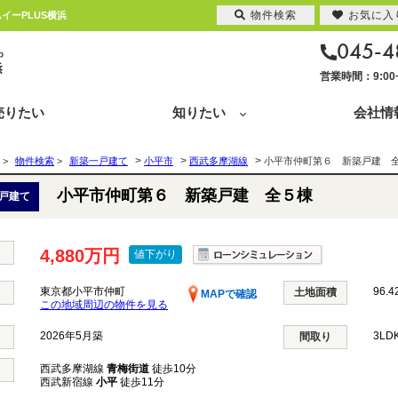
物件検索
お気に入
イーPLUS横浜
045-4
営業時間：9:0
売りたい
知りたい
会社情
>
>
>
>
物件検索
>
新築一戸建て
小平市
西武多摩湖線
小平市仲町第６ 新築戸建 
小平市仲町第６ 新築戸建 全５棟
戸建て
4,880万円
値下がり
東京都小平市仲町
96.4
土地面積
MAPで確認
この地域周辺の物件を見る
2026年5月築
3LD
間取り
西武多摩湖線
青梅街道
徒歩10分
西武新宿線
小平
徒歩11分