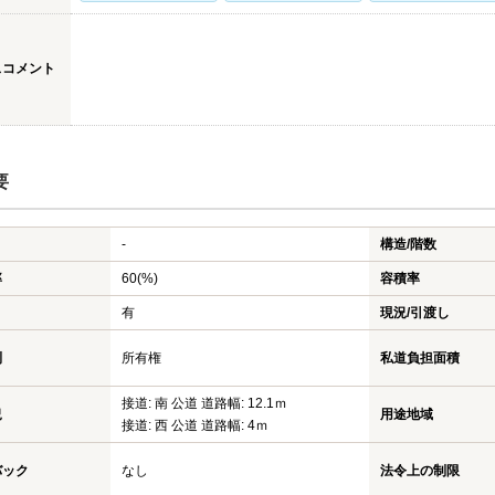
スコメント
要
-
構造/階数
率
60(%)
容積率
有
現況/引渡し
利
所有権
私道負担面積
接道: 南 公道 道路幅: 12.1ｍ
況
用途地域
接道: 西 公道 道路幅: 4ｍ
バック
なし
法令上の制限