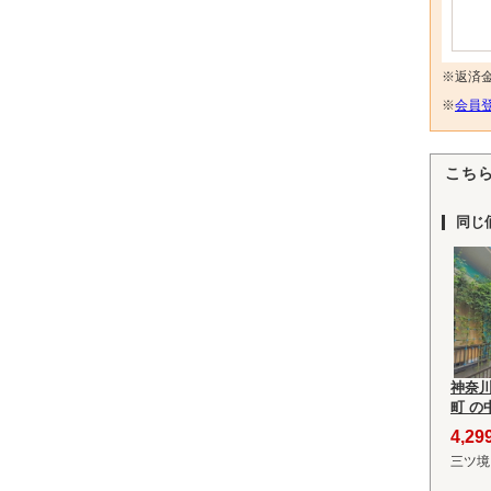
※返済
※
会員登
こち
同じ
神奈
町 の
4,2
三ツ境