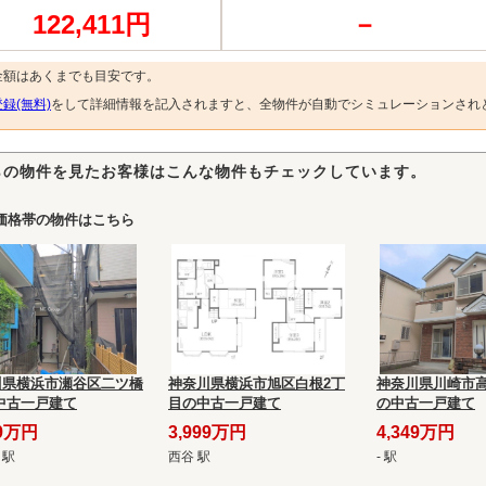
122,411円
－
金額はあくまでも目安です。
録(無料)
をして詳細情報を記入されますと、全物件が自動でシミュレーションされ
らの物件を見たお客様はこんな物件もチェックしています。
価格帯の物件はこちら
川県横浜市瀬谷区二ツ橋
神奈川県横浜市旭区白根2丁
神奈川県川崎市
中古一戸建て
目の中古一戸建て
の中古一戸建て
99万円
3,999万円
4,349万円
 駅
西谷 駅
- 駅