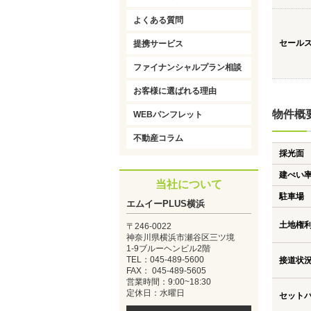
よくある質問
セール
提携サービス
ファイナンシャルプラン相談
お客様に選ばれる理由
物件概
WEBパンフレット
不動産コラム
採光面
建ぺい
当社について
駐車場
エムイーPLUS横浜
土地権
〒246-0022
神奈川県横浜市瀬谷区三ツ境
1-9ブルーヘンビル2階
TEL：045-489-5600
接道状
FAX： 045-489-5605
営業時間：9:00~18:30
定休日：水曜日
セット