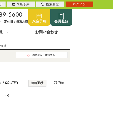
り
来店予約
検索履歴
ログイン
89-5600
来店予約
会員登録
0~ 定休日：毎週水曜
報
お問い合わせ
全５棟
2m² (29.17坪)
77.76㎡
建物面積
K （-）