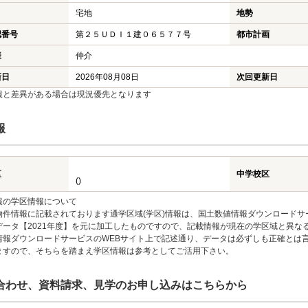
宅地
地勢
認番号
第２５ＵＤＩ１建０６５７７号
都市計画
様
仲介
新日
2026年08月08日
次回更新日
報と差異がある場合は現況優先となります
報
区
中学校区
()
報の学区情報について
物件情報に記載されております通学区域(学区)情報は、国土数値情報ダウンロードサ
データ【2021年度】を元に加工したものですので、記載情報が現在の学区域と異な
情報ダウンロードサービスのWEBサイト上で記述通り、データは必ずしも正確とは言
ますので、そちらを踏まえ学区情報は参考としてご活用下さい。
合わせ、資料請求、見学のお申し込みはこちらから