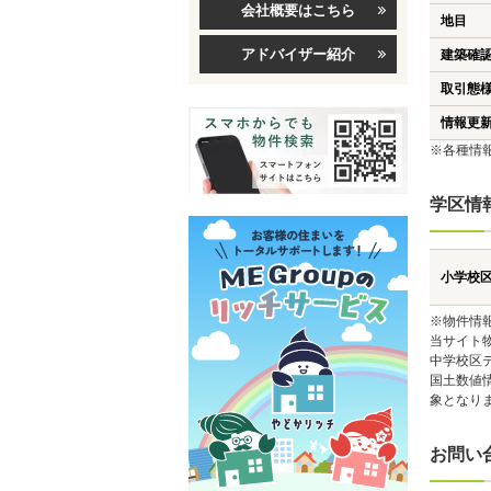
会社概要はこちら
地目
アドバイザー紹介
建築確
取引態
情報更
※各種情
学区情
小学校
※物件情
当サイト
中学校区
国土数値
象となり
お問い