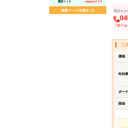
電話をか
04
「ホーム
こ
価格
年利
ボー
頭金