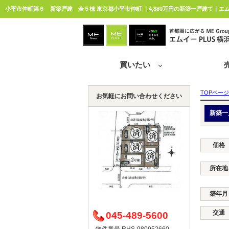
小平市仲町第６ 新築戸建 全５棟 東京都小平市仲町 ｜4,880万円の新築一戸建て｜エム
買いたい
TOPページ
お気軽にお問い合わせください
新築一
価格
所在地
築年月
交通
045-489-5600