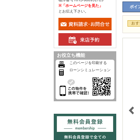
物件番号 RHS-980951723
※「ホームページを見た」
ポイン
とお伝え下さい。
お役立ち機能
このページを印刷する
ローンシミュレーション