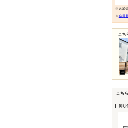
※返済
※
会員登
こち
こち
同じ