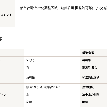
都市計画:市街化調整区域（建築許可:開発許可等による分
スコメント
要
-
構造/階数
率
50(%)
容積率
有
現況/引渡し
利
所有権
私道負担面積
況
接道: 西 公道 道路幅: 3.4ｍ
用途地域
バック
あり
法令上の制限
宅地
地勢