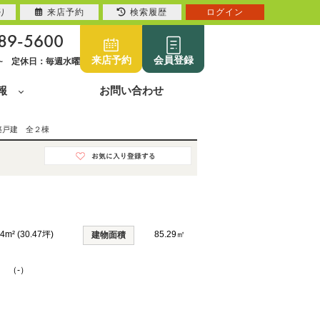
り
来店予約
検索履歴
ログイン
89-5600
来店予約
会員登録
0~ 定休日：毎週水曜
報
お問い合わせ
築戸建 全２棟
74m² (30.47坪)
85.29㎡
建物面積
K （-）