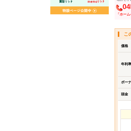
04
「ホーム
こ
価格
年利
ボー
頭金