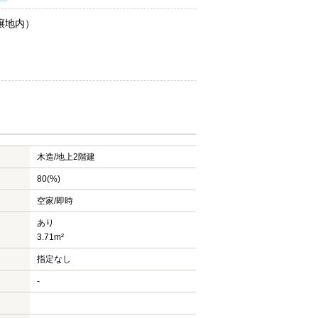
譲地内）
木造/
地上2階建
80(%)
空家/即時
あり
3.71m²
指定なし
-