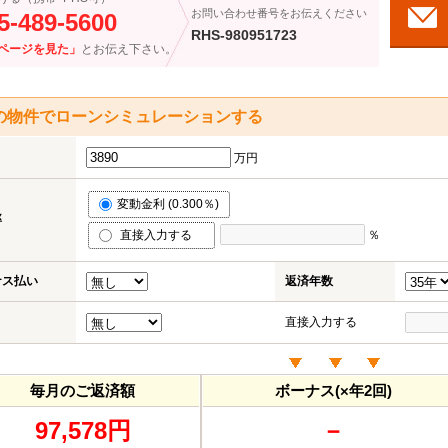
お問い合わせ番号をお伝えください
5-489-5600
RHS-980951723
ページを見た」
とお伝え下さい。
の物件でローンシミュレーションする
万円
変動金利 (0.300％)
率
直接入力する
％
ナス払い
返済年数
直接入力する
毎月のご返済額
ボーナス(×年2回)
97,578円
－