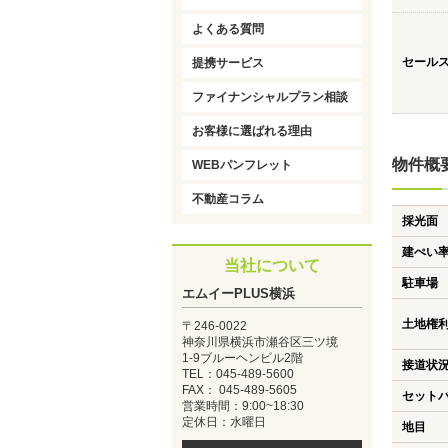
よくある質問
セール
提携サービス
ファイナンシャルプラン相談
お客様に選ばれる理由
物件概
WEBパンフレット
不動産コラム
採光面
建ぺい
当社について
駐車場
エムイーPLUS横浜
土地権
〒246-0022
神奈川県横浜市瀬谷区三ツ境
1-9ブルーヘンビル2階
接道状
TEL：045-489-5600
FAX： 045-489-5605
セット
営業時間：9:00~18:30
定休日：水曜日
地目