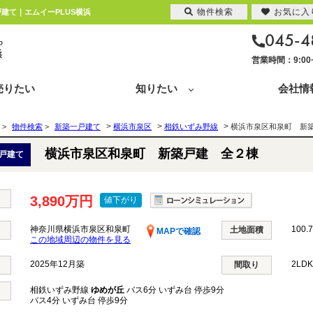
物件検索
お気に入
戸建て｜エムイーPLUS横浜
045-4
営業時間：9:0
売りたい
知りたい
会社情
>
>
>
>
物件検索
>
新築一戸建て
横浜市泉区
相鉄いずみ野線
横浜市泉区和泉町 新
横浜市泉区和泉町 新築戸建 全２棟
戸建て
3,890万円
値下がり
神奈川県横浜市泉区和泉町
100.
土地面積
MAPで確認
この地域周辺の物件を見る
2025年12月築
2LD
間取り
相鉄いずみ野線
ゆめが丘
バス6分 いずみ台 停歩9分
バス4分 いずみ台 停歩9分