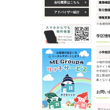
会社概要はこちら
建築確
取引態
アドバイザー紹介
情報更
※各種情
学区情
小学校
※物件情
当サイト
中学校区
国土数値
象となり
お問い
電話をか