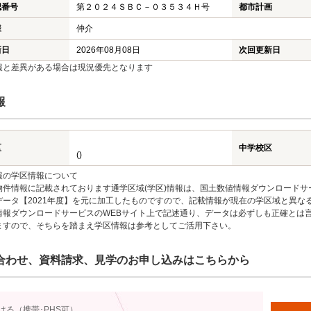
認番号
第２０２４ＳＢＣ－０３５３４Ｈ号
都市計画
様
仲介
新日
2026年08月08日
次回更新日
報と差異がある場合は現況優先となります
報
区
中学校区
()
報の学区情報について
物件情報に記載されております通学区域(学区)情報は、国土数値情報ダウンロードサ
データ【2021年度】を元に加工したものですので、記載情報が現在の学区域と異な
情報ダウンロードサービスのWEBサイト上で記述通り、データは必ずしも正確とは言
ますので、そちらを踏まえ学区情報は参考としてご活用下さい。
合わせ、資料請求、見学のお申し込みはこちらから
ける（携帯･PHS可）