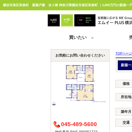
横浜市泉区和泉町 新築戸建 全２棟 神奈川県横浜市泉区和泉町 ｜3,890万円の新築一
買いたい
TOPページ
お気軽にお問い合わせください
新築一
価格
所在地
築年月
交通
045-489-5600