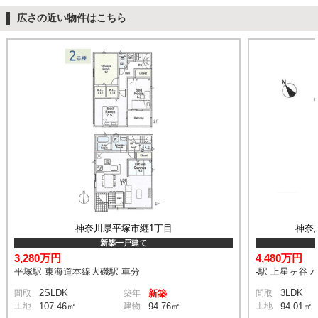
広さの近い物件はこちら
神奈川県平塚市纒1丁目
神奈
新築一戸建て
3,280万円
4,480万円
平塚駅 東海道本線大磯駅 車分
-駅 上星ヶ谷 
2SLDK
3LDK
間取
築年
新築
間取
土地
107.46㎡
建物
94.76㎡
土地
94.01㎡