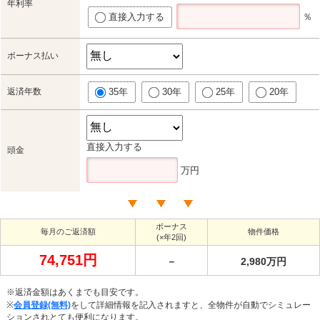
年利率
直接入力する
％
ボーナス払い
返済年数
35年
30年
25年
20年
直接入力する
頭金
万円
ボーナス
毎月のご返済額
物件価格
(×年2回)
74,751円
－
2,980万円
※返済金額はあくまでも目安です。
※
会員登録(無料)
をして詳細情報を記入されますと、全物件が自動でシミュレー
ションされとても便利になります。