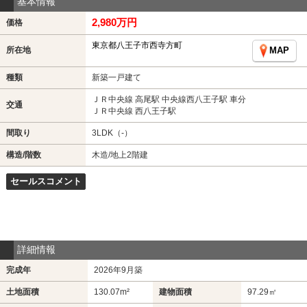
基本情報
2,980万円
価格
東京都八王子市西寺方町
所在地
MAP
種類
新築一戸建て
ＪＲ中央線 高尾駅 中央線西八王子駅 車分
交通
ＪＲ中央線 西八王子駅
間取り
3LDK（-）
構造/階数
木造/地上2階建
セールスコメント
詳細情報
完成年
2026年9月築
土地面積
130.07m²
建物面積
97.29㎡