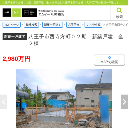
八王子市西寺方町０２期 新築戸建 全２棟 東京都八王子市西寺方町 ｜2,980万円の新築一戸建て｜エムイーPLUS横浜
検索
TOPページ
>
物件検索
>
新築一戸建て
>
八王子市
>
ＪＲ中央線
>
八王子市西寺方
八王子市西寺方町０２期 新築戸建 全
新築一戸建て
２棟
2,980万円
MAPで確認