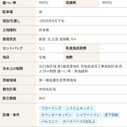
40(%)
80(%)
建ぺい率
容積率
駐車場
有
現況/引渡し
-/2026年9月下旬
土地権利
所有権
接道状況
接道: 北 公道 道路幅: 6ｍ
セットバック
なし
私道負担面積
-
地目
宅地
地勢
法22条区域 第1種高度地区 宅地造成等工事規制区域 高
法令上の制限
さ10ｍ制限 建ぺい率：角地緩和
用途地域
第一種低層住居専用地域
都市計画
市街化区域
取引態様
仲介
フローリング
システムキッチン
設備・条件
カウンターキッチン
シャワートイレ
床下収納
バルコニー
カースペース2台以上