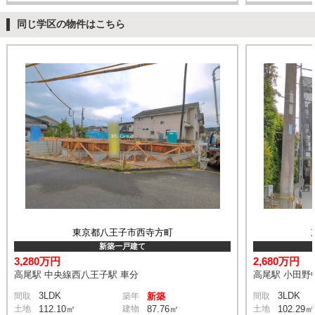
同じ学区の物件はこちら
東京都八王子市西寺方町
新築一戸建て
3,280万円
2,680万円
高尾駅 中央線西八王子駅 車分
高尾駅 小田野中
3LDK
3LDK
間取
築年
新築
間取
土地
112.10㎡
建物
87.76㎡
土地
102.29㎡