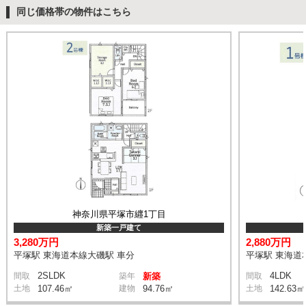
同じ価格帯の物件はこちら
神奈川県平塚市纒1丁目
新築一戸建て
3,280万円
2,880万円
平塚駅 東海道本線大磯駅 車分
平塚駅 東海道
2SLDK
4LDK
間取
築年
新築
間取
土地
107.46㎡
建物
94.76㎡
土地
142.63㎡