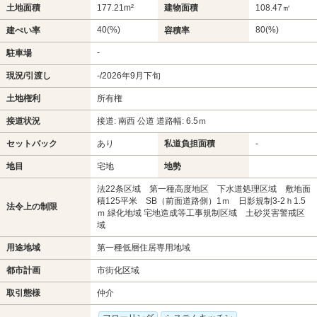
土地面積
177.21m²
建物面積
108.47㎡
40(%)
80(%)
建ぺい率
容積率
-
駐車場
現況/引渡し
-/2026年9月下旬
土地権利
所有権
接道状況
接道: 南西 公道 道路幅: 6.5ｍ
セットバック
あり
私道負担面積
-
地目
宅地
地勢
法22条区域 第一種高度地区 下水道処理区域 敷地面
積125平米 SB（前面道路側）1ｍ 日影規制3-2ｈ1.5
法令上の制限
ｍ 緑化地域 宅地造成等工事規制区域 土砂災害警戒区
域
用途地域
第一種低層住居専用地域
都市計画
市街化区域
取引態様
仲介