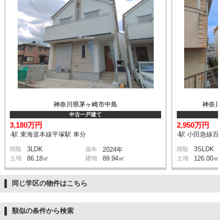
神奈川県茅ヶ崎市中島
神奈
中古一戸建て
3,180万円
2,950万円
-駅 東海道本線平塚駅 車分
-駅 小田急線
3LDK
3SLDK
間取
築年
2024年
間取
土地
86.18㎡
建物
89.94㎡
土地
126.00㎡
同じ学区の物件はこちら
類似の条件から検索