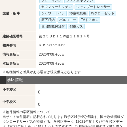
フローリング
システムキッチン
カウンターキッチン
シャンプードレッサー
設備・条件
シャワートイレ
浴室乾燥機
Wクローゼット
床下収納
バルコニー
TVドアホン
住宅性能保証付
都市ガス
建築確認番号
第２５ＵＤＩ１Ｗ建１１６１４号
RHS-980951062
物件番号
情報更新日
2026年08月06日
次回更新日
2026年08月20日
※各種情報と差異がある場合は現況優先となります
学区情報
小学校区
()
中学校区
()
※物件情報の学区情報について
当サイト物件情報に記載されております通学区域(学区)情報は、国土数値情報ダ
ウンロードサービスが提供する小学校区データ【2021年度】及び中学校区デー
タ【2021年度】を元に加工したものですので、記載情報が現在の学区域と異な