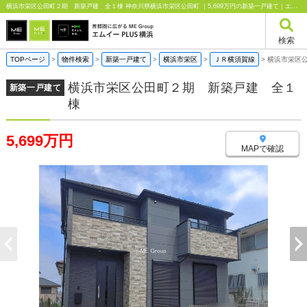
横浜市栄区公田町２期 新築戸建 全１棟 神奈川県横浜市栄区公田町 ｜5,699万円の新築一戸建て｜エムイーPLUS横浜
検索
TOPページ
>
物件検索
>
新築一戸建て
>
横浜市栄区
>
ＪＲ横須賀線
>
横浜市栄区
横浜市栄区公田町２期 新築戸建 全１
新築一戸建て
棟
5,699万円
MAPで確認