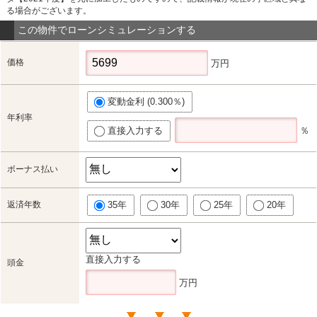
る場合がございます。
この物件でローンシミュレーションする
価格
万円
変動金利 (0.300％)
年利率
直接入力する
％
ボーナス払い
返済年数
35年
30年
25年
20年
直接入力する
頭金
万円