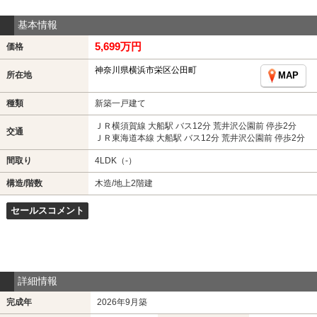
基本情報
5,699万円
価格
神奈川県横浜市栄区公田町
所在地
MAP
種類
新築一戸建て
ＪＲ横須賀線 大船駅 バス12分 荒井沢公園前 停歩2分
交通
ＪＲ東海道本線 大船駅 バス12分 荒井沢公園前 停歩2分
間取り
4LDK（-）
構造/階数
木造/地上2階建
セールスコメント
詳細情報
完成年
2026年9月築