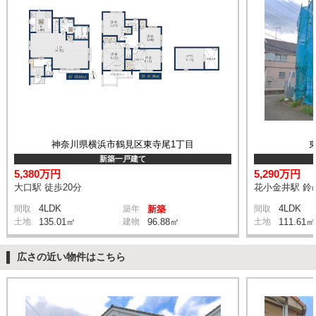
神奈川県横浜市鶴見区東寺尾1丁目
新築一戸建て
5,380万円
5,290万円
大口駅 徒歩20分
花小金井駅 鈴の
4LDK
4LDK
間取
築年
新築
間取
土地
135.01㎡
建物
96.88㎡
土地
111.61㎡
広さの近い物件はこちら