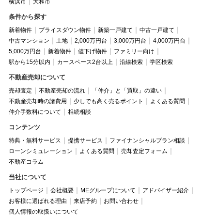
横浜市
大和市
条件から探す
新着物件
プライスダウン物件
新築一戸建て
中古一戸建て
中古マンション
土地
2,000万円台
3,000万円台
4,000万円台
5,000万円台
新着物件
値下げ物件
ファミリー向け
駅から15分以内
カースペース2台以上
沿線検索
学区検索
不動産売却について
売却査定
不動産売却の流れ
「仲介」と「買取」の違い
不動産売却時の諸費用
少しでも高く売るポイント
よくある質問
仲介手数料について
相続相談
コンテンツ
特典・無料サービス
提携サービス
ファイナンシャルプラン相談
ローンシミュレーション
よくある質問
売却査定フォーム
不動産コラム
当社について
トップページ
会社概要
MEグループについて
アドバイザー紹介
お客様に選ばれる理由
来店予約
お問い合わせ
個人情報の取扱いについて