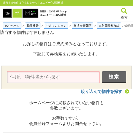
該当する物件は存在しません｜エムイーPLUS横浜
検索
TOPページ
>
物件検索
>
中古マンション
>
横浜市青葉区
>
東急田園都市線
ご成約
該当する物件は存在しません
お探しの物件はご成約済みとなっております。
下記にて再検索をお願いたします。
絞り込んで物件を探す
ホームページに掲載されていない物件も
多数ございます。
お手数ですが、
会員登録フォームよりお問合せ下さい。