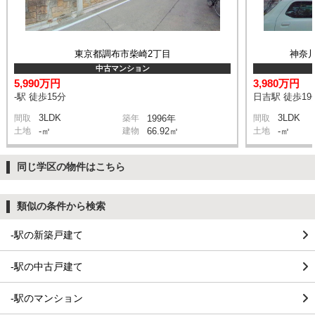
東京都調布市柴崎2丁目
神奈
中古マンション
5,990万円
3,980万円
-駅 徒歩15分
日吉駅 徒歩19
3LDK
3LDK
間取
築年
1996年
間取
土地
-㎡
建物
66.92㎡
土地
-㎡
同じ学区の物件はこちら
類似の条件から検索
-駅の新築戸建て
-駅の中古戸建て
-駅のマンション