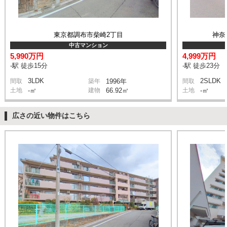
東京都調布市柴崎2丁目
神奈
中古マンション
5,990万円
4,999万円
-駅 徒歩15分
-駅 徒歩23分
3LDK
2SLDK
間取
築年
1996年
間取
土地
-㎡
建物
66.92㎡
土地
-㎡
広さの近い物件はこちら