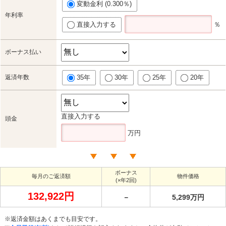
変動金利 (0.300％)
年利率
直接入力する
％
ボーナス払い
返済年数
35年
30年
25年
20年
直接入力する
頭金
万円
ボーナス
毎月のご返済額
物件価格
(×年2回)
132,922円
－
5,299万円
※返済金額はあくまでも目安です。