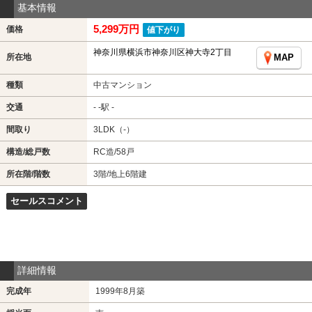
基本情報
5,299万円
価格
値下がり
神奈川県横浜市神奈川区神大寺2丁目
所在地
MAP
種類
中古マンション
交通
- -駅 -
間取り
3LDK（-）
構造/総戸数
RC造/58戸
所在階/階数
3階/地上6階建
セールスコメント
詳細情報
完成年
1999年8月築