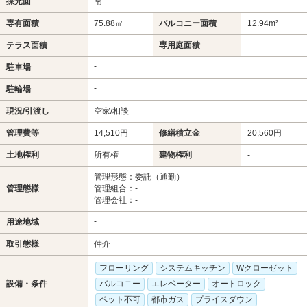
採光面
南
専有面積
75.88㎡
バルコニー面積
12.94m²
-
-
テラス面積
専用庭面積
-
駐車場
-
駐輪場
現況/引渡し
空家/相談
管理費等
14,510円
修繕積立金
20,560円
土地権利
所有権
建物権利
-
管理形態：委託（通勤）
管理態様
管理組合：-
管理会社：-
-
用途地域
取引態様
仲介
フローリング
システムキッチン
Wクローゼット
設備・条件
バルコニー
エレベーター
オートロック
ペット不可
都市ガス
プライスダウン