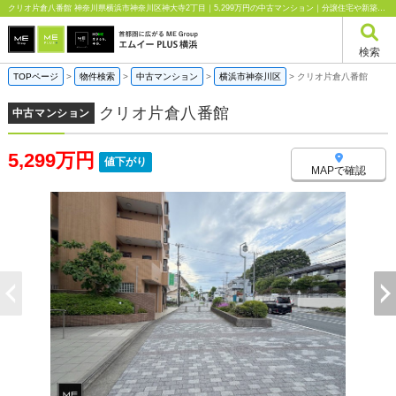
クリオ片倉八番館 神奈川県横浜市神奈川区神大寺2丁目｜5,299万円の中古マンション｜分譲住宅や新築物件｜エムイーPLUS横浜
検索
TOPページ
>
物件検索
>
中古マンション
>
横浜市神奈川区
>
クリオ片倉八番館
クリオ片倉八番館
中古マンション
5,299万円
値下がり
MAPで確認