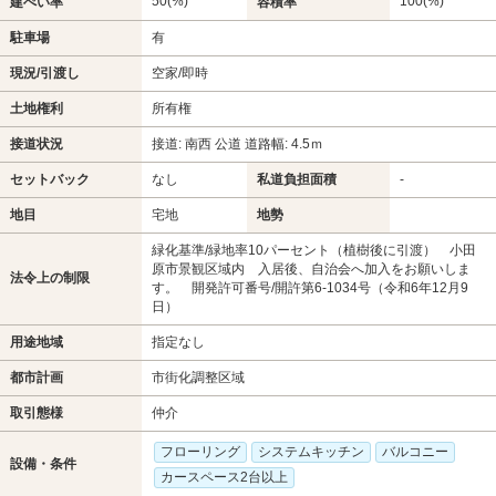
50(%)
100(%)
建ぺい率
容積率
駐車場
有
現況/引渡し
空家/即時
土地権利
所有権
接道状況
接道: 南西 公道 道路幅: 4.5ｍ
セットバック
なし
私道負担面積
-
地目
宅地
地勢
緑化基準/緑地率10パーセント（植樹後に引渡） 小田
原市景観区域内 入居後、自治会へ加入をお願いしま
法令上の制限
す。 開発許可番号/開許第6-1034号（令和6年12月9
日）
用途地域
指定なし
都市計画
市街化調整区域
取引態様
仲介
フローリング
システムキッチン
バルコニー
設備・条件
カースペース2台以上