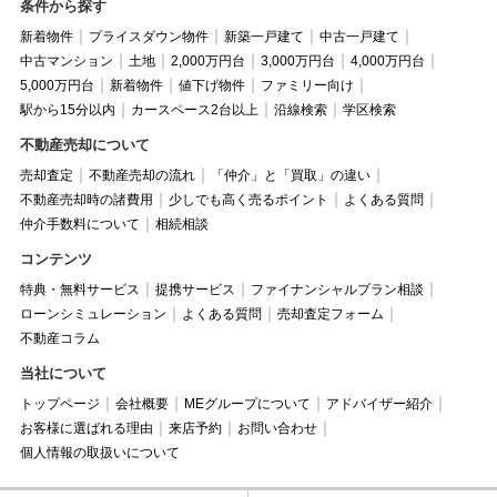
条件から探す
新着物件
プライスダウン物件
新築一戸建て
中古一戸建て
中古マンション
土地
2,000万円台
3,000万円台
4,000万円台
5,000万円台
新着物件
値下げ物件
ファミリー向け
駅から15分以内
カースペース2台以上
沿線検索
学区検索
不動産売却について
売却査定
不動産売却の流れ
「仲介」と「買取」の違い
不動産売却時の諸費用
少しでも高く売るポイント
よくある質問
仲介手数料について
相続相談
コンテンツ
特典・無料サービス
提携サービス
ファイナンシャルプラン相談
ローンシミュレーション
よくある質問
売却査定フォーム
不動産コラム
当社について
トップページ
会社概要
MEグループについて
アドバイザー紹介
お客様に選ばれる理由
来店予約
お問い合わせ
個人情報の取扱いについて