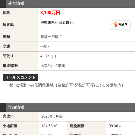
基本情報
3,100万円
価格
神奈川県小田原市府川
所在地
MAP
種類
新築一戸建て
交通
- -駅 -
間取り
4LDK（-）
構造/階数
木造/地上2階建
セールスコメント
都市計画:市街化調整区域（建築許可:開発許可等による分譲地内）
詳細情報
完成年
2026年5月築
土地面積
184.58m²
建物面積
99.36㎡