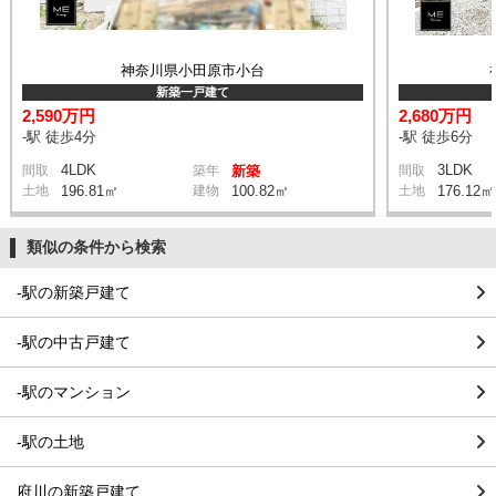
神奈川県小田原市小台
新築一戸建て
2,590万円
2,680万円
-駅 徒歩4分
-駅 徒歩6分
4LDK
3LDK
間取
築年
新築
間取
土地
196.81㎡
建物
100.82㎡
土地
176.12㎡
類似の条件から検索
-駅の新築戸建て
-駅の中古戸建て
-駅のマンション
-駅の土地
府川の新築戸建て