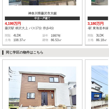
神奈川県藤沢市大鋸
中古一戸建て
4,199万円
3,180万円
藤沢駅 柄沢大上 バス17分 停歩4分
-駅 東海道本
4LDK
3LDK
間取
築年
1997年
間取
土地
108.37㎡
建物
86.53㎡
土地
86.18㎡
同じ学区の物件はこちら