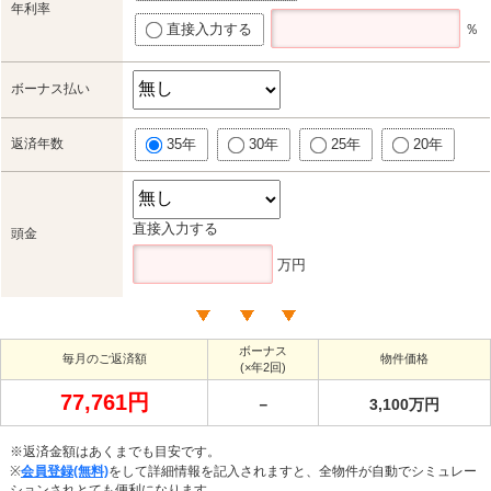
年利率
直接入力する
％
ボーナス払い
返済年数
35年
30年
25年
20年
直接入力する
頭金
万円
ボーナス
毎月のご返済額
物件価格
(×年2回)
77,761円
－
3,100万円
※返済金額はあくまでも目安です。
※
会員登録(無料)
をして詳細情報を記入されますと、全物件が自動でシミュレー
ションされとても便利になります。