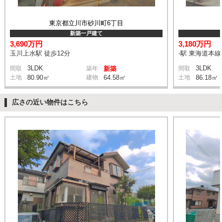
東京都立川市砂川町6丁目
新築一戸建て
3,690万円
3,180万円
玉川上水駅 徒歩12分
-駅 東海道本
3LDK
3LDK
間取
築年
新築
間取
土地
80.90㎡
建物
64.58㎡
土地
86.18㎡
広さの近い物件はこちら