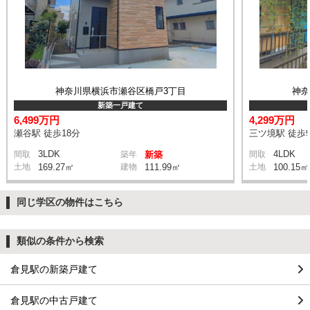
神奈川県横浜市瀬谷区橋戸3丁目
神
新築一戸建て
6,499万円
4,299万円
瀬谷駅 徒歩18分
三ツ境駅 徒歩
3LDK
4LDK
間取
築年
新築
間取
土地
169.27㎡
建物
111.99㎡
土地
100.15㎡
同じ学区の物件はこちら
類似の条件から検索
倉見駅の新築戸建て
倉見駅の中古戸建て