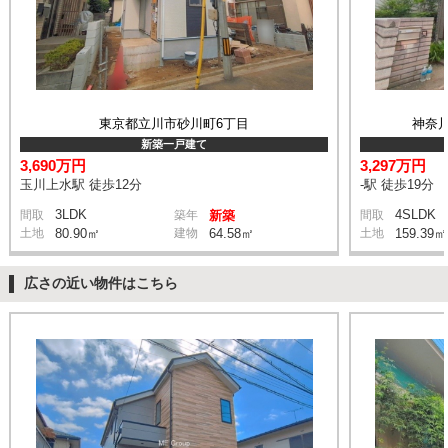
東京都立川市砂川町6丁目
神奈
新築一戸建て
3,690万円
3,297万円
玉川上水駅 徒歩12分
-駅 徒歩19分
3LDK
4SLDK
間取
築年
新築
間取
土地
80.90㎡
建物
64.58㎡
土地
159.39㎡
広さの近い物件はこちら