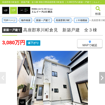
高座郡寒川町倉見 新築戸建 全３棟 神奈川県高座郡寒川町倉見 ｜3,080万円の新築一戸建て｜エムイーPLUS横浜
検索
TOPページ
>
物件検索
>
新築一戸建て
>
高座郡寒川町
>
ＪＲ相模線
>
高座郡寒川
高座郡寒川町倉見 新築戸建 全３棟
新築一戸建て
3,080万円
値下がり
MAPで確認