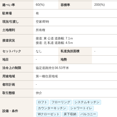
60(%)
200(%)
建ぺい率
容積率
駐車場
有
現況/引渡し
空家/即時
土地権利
所有権
接道: 東 公道 道路幅: 7.1ｍ
接道状況
接道: 北 私道 道路幅: 4.5ｍ
セットバック
なし
私道負担面積
-
-
地目
地勢
法令上の制限
協定道路持分36.53平米
用途地域
第一種住居地域
-
都市計画
取引態様
仲介
ロフト
フローリング
システムキッチン
カウンターキッチン
シャワートイレ
設備・条件
Wクローゼット
床下収納
バルコニー