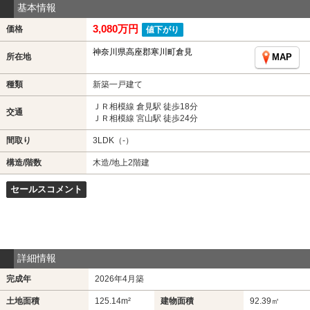
基本情報
3,080万円
価格
値下がり
神奈川県高座郡寒川町倉見
所在地
MAP
種類
新築一戸建て
ＪＲ相模線 倉見駅 徒歩18分
交通
ＪＲ相模線 宮山駅 徒歩24分
間取り
3LDK（-）
構造/階数
木造/地上2階建
セールスコメント
詳細情報
完成年
2026年4月築
土地面積
125.14m²
建物面積
92.39㎡