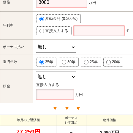
価格
万円
変動金利 (0.300％)
年利率
直接入力する
％
ボーナス払い
返済年数
35年
30年
25年
20年
直接入力する
頭金
万円
ボーナス
毎月のご返済額
物件価格
(×年2回)
77,259円
－
3,080万円