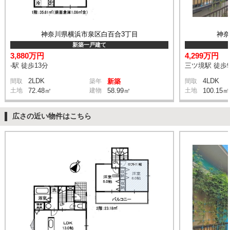
神奈川県横浜市泉区白百合3丁目
神
新築一戸建て
3,880万円
4,299万円
-駅 徒歩13分
三ツ境駅 徒歩
2LDK
4LDK
間取
築年
新築
間取
土地
72.48㎡
建物
58.99㎡
土地
100.15㎡
広さの近い物件はこちら