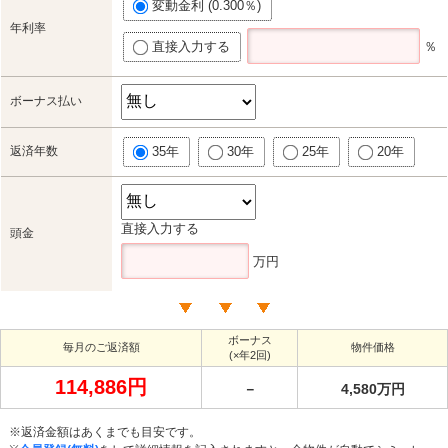
変動金利 (0.300％)
年利率
直接入力する
％
ボーナス払い
返済年数
35年
30年
25年
20年
直接入力する
頭金
万円
ボーナス
毎月のご返済額
物件価格
(×年2回)
114,886円
－
4,580万円
※返済金額はあくまでも目安です。