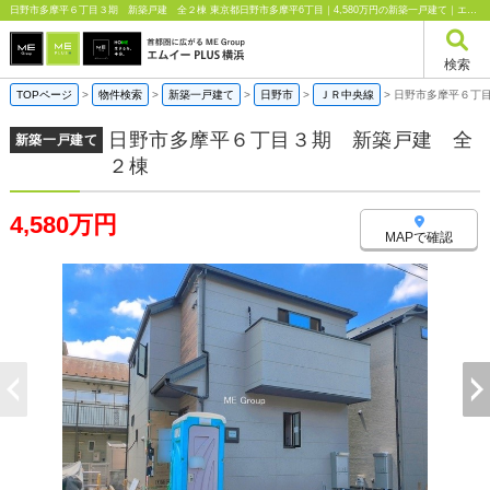
日野市多摩平６丁目３期 新築戸建 全２棟 東京都日野市多摩平6丁目｜4,580万円の新築一戸建て｜エムイーPLUS横浜
検索
TOPページ
>
物件検索
>
新築一戸建て
>
日野市
>
ＪＲ中央線
>
日野市多摩平６丁
日野市多摩平６丁目３期 新築戸建 全
新築一戸建て
２棟
4,580万円
MAPで確認