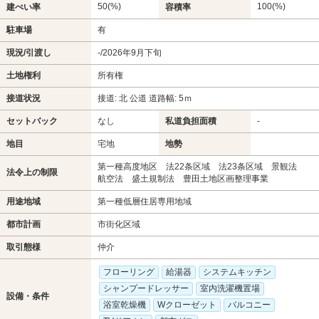
50(%)
100(%)
建ぺい率
容積率
駐車場
有
現況/引渡し
-/2026年9月下旬
土地権利
所有権
接道状況
接道: 北 公道 道路幅: 5ｍ
セットバック
なし
私道負担面積
-
地目
宅地
地勢
第一種高度地区 法22条区域 法23条区域 景観法
法令上の制限
航空法 盛土規制法 豊田土地区画整理事業
用途地域
第一種低層住居専用地域
都市計画
市街化区域
取引態様
仲介
フローリング
給湯器
システムキッチン
シャンプードレッサー
室内洗濯機置場
設備・条件
浴室乾燥機
Wクローゼット
バルコニー