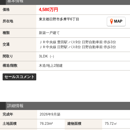
基本情報
4,580万円
価格
東京都日野市多摩平6丁目
所在地
MAP
種類
新築一戸建て
ＪＲ中央線 豊田駅 バス9分 日野自動車前 停歩3分
交通
ＪＲ中央線 日野駅 バス8分 日野自動車前 停歩3分
間取り
3LDK（-）
構造/階数
木造/地上2階建
セールスコメント
詳細情報
完成年
2026年9月築
土地面積
76.23m²
建物面積
75.72㎡