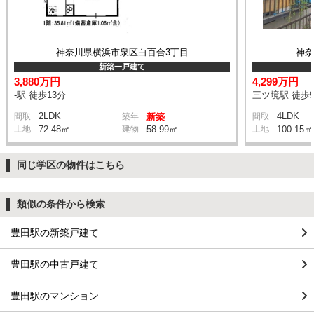
神奈川県横浜市泉区白百合3丁目
神
新築一戸建て
3,880万円
4,299万円
-駅 徒歩13分
三ツ境駅 徒歩
2LDK
4LDK
間取
築年
新築
間取
土地
72.48㎡
建物
58.99㎡
土地
100.15㎡
同じ学区の物件はこちら
類似の条件から検索
豊田駅の新築戸建て
豊田駅の中古戸建て
豊田駅のマンション