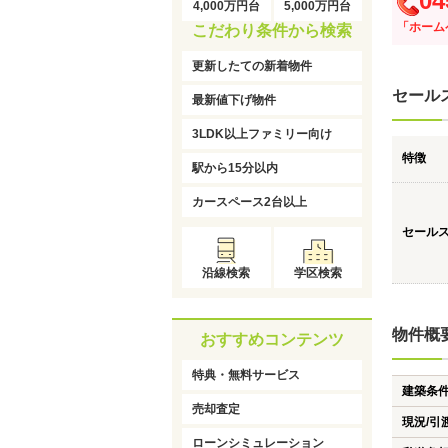
04
4,000万円台
5,000万円台
「ホーム
こだわり条件から検索
更新したての新着物件
セール
最新値下げ物件
3LDK以上ファミリー向け
特徴
駅から15分以内
カースペース2台以上
セール
沿線検索
学区検索
物件概
おすすめコンテンツ
特典・無料サービス
建築条
売却査定
現況/引
ローンシミュレーション