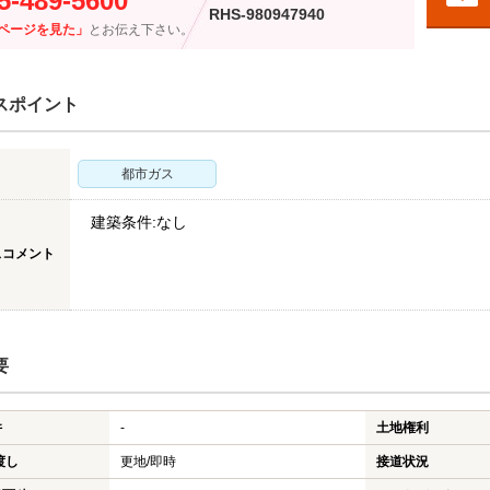
5-489-5600
RHS-980947940
ページを見た」
とお伝え下さい。
スポイント
都市ガス
建築条件:なし
スコメント
要
件
-
土地権利
渡し
更地/即時
接道状況