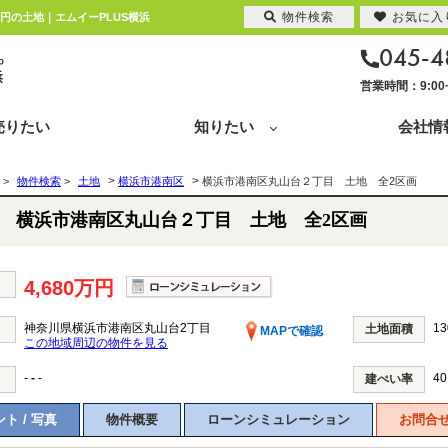
物件検索
お気に入
万円の土地｜エムイーPLUS横浜
045-4
営業時間：9:0
売りたい
知りたい
会社情
>
>
>
物件検索
>
土地
横浜市港南区
横浜市港南区丸山台２丁目 土地 全2区画
横浜市港南区丸山台２丁目 土地 全2区画
4,680万円
神奈川県横浜市港南区丸山台2丁目
13
土地面積
MAPで確認
この地域周辺の物件を見る
-
-
-
40
建ぺい率
ト / 写真
物件概要
ローンシミュレーション
お問合