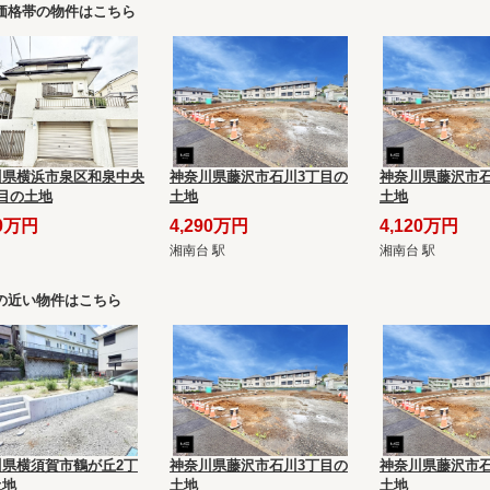
価格帯の物件はこちら
川県横浜市泉区和泉中央
神奈川県藤沢市石川3丁目の
神奈川県藤沢市石
目の土地
土地
土地
90万円
4,290万円
4,120万円
湘南台 駅
湘南台 駅
の近い物件はこちら
川県横須賀市鶴が丘2丁
神奈川県藤沢市石川3丁目の
神奈川県藤沢市石
土地
土地
土地