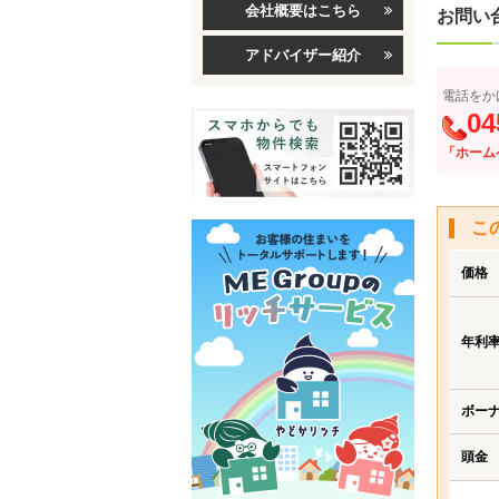
会社概要はこちら
お問い
アドバイザー紹介
電話をか
04
「ホーム
こ
価格
年利
ボー
頭金