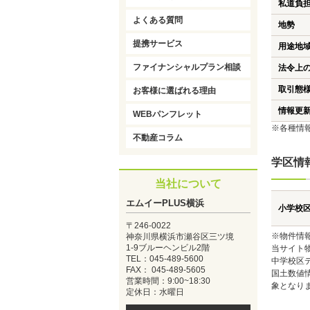
私道負
よくある質問
地勢
提携サービス
用途地
ファイナンシャルプラン相談
法令上
取引態
お客様に選ばれる理由
情報更
WEBパンフレット
※各種情
不動産コラム
学区情
当社について
エムイーPLUS横浜
小学校
〒246-0022
※物件情
神奈川県横浜市瀬谷区三ツ境
1-9ブルーヘンビル2階
当サイト
TEL：045-489-5600
中学校区
FAX： 045-489-5605
国土数値
営業時間：9:00~18:30
象となり
定休日：水曜日