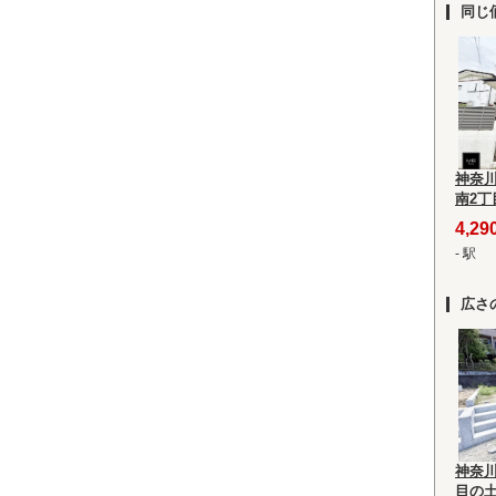
同じ
神奈
南2丁
4,2
- 駅
広さ
神奈
目の