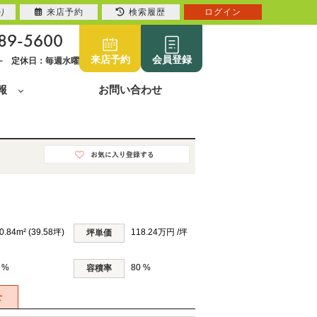
り
来店予約
検索履歴
ログイン
89-5600
来店予約
会員登録
0~ 定休日：毎週水曜
報
お問い合わせ
0.84m² (39.58坪)
118.24万円 /坪
坪単価
 %
80 %
容積率
せ