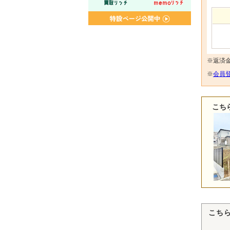
※返済
※
会員登
こち
こち