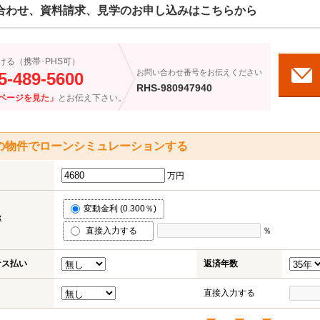
合わせ、資料請求、見学のお申し込みはこちらから
ける（携帯･PHS可）
お問い合わせ番号をお伝えください
5-489-5600
RHS-980947940
ページを見た」
とお伝え下さい。
の物件でローンシミュレーションする
万円
変動金利 (0.300％)
率
直接入力する
％
ナス払い
返済年数
直接入力する