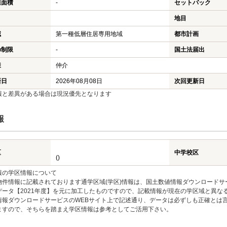
担面積
-
セットバック
地目
域
第一種低層住居専用地域
都市計画
の制限
-
国土法届出
様
仲介
新日
2026年08月08日
次回更新日
報と差異がある場合は現況優先となります
報
区
中学校区
()
報の学区情報について
物件情報に記載されております通学区域(学区)情報は、国土数値情報ダウンロードサ
データ【2021年度】を元に加工したものですので、記載情報が現在の学区域と異な
情報ダウンロードサービスのWEBサイト上で記述通り、データは必ずしも正確とは言
ますので、そちらを踏まえ学区情報は参考としてご活用下さい。