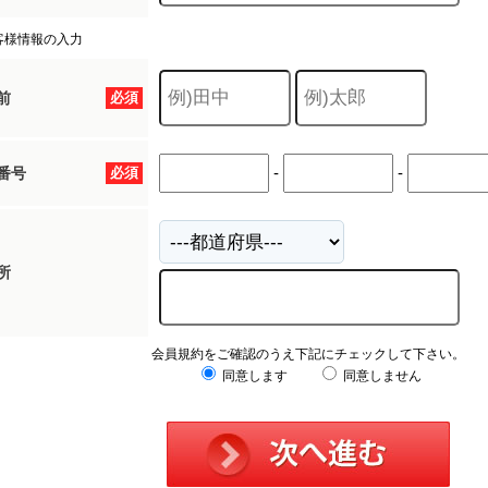
客様情報の入力
前
必須
-
-
番号
必須
所
会員規約をご確認のうえ下記にチェックして下さい。
同意します
同意しません