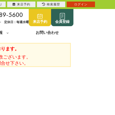
り
来店予約
検索履歴
ログイン
89-5600
来店予約
会員登録
0~ 定休日：毎週水曜
報
お問い合わせ
おります。
数ございます。
問合せ下さい。