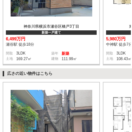
神奈川県横浜市瀬谷区橋戸3丁目
新築一戸建て
6,499万円
5,980万円
瀬谷駅 徒歩18分
中神駅 徒歩7
3LDK
3LDK
間取
築年
新築
間取
土地
169.27㎡
建物
111.99㎡
土地
108.43㎡
広さの近い物件はこちら