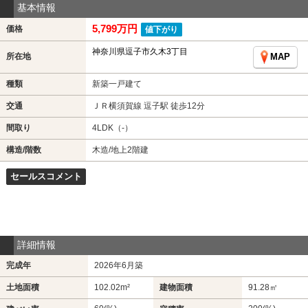
基本情報
5,799万円
価格
値下がり
神奈川県逗子市久木3丁目
所在地
MAP
種類
新築一戸建て
交通
ＪＲ横須賀線 逗子駅 徒歩12分
間取り
4LDK（-）
構造/階数
木造/地上2階建
セールスコメント
詳細情報
完成年
2026年6月築
土地面積
102.02m²
建物面積
91.28㎡