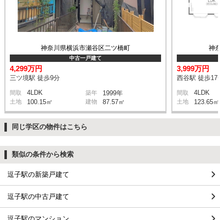
神奈川県横浜市瀬谷区二ツ橋町
神
中古一戸建て
4,299万円
3,999万円
三ツ境駅 徒歩9分
西谷駅 徒歩17
4LDK
4LDK
間取
築年
1999年
間取
土地
100.15㎡
建物
87.57㎡
土地
123.65㎡
同じ学区の物件はこちら
類似の条件から検索
逗子駅の新築戸建て
逗子駅の中古戸建て
逗子駅のマンション