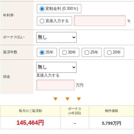
変動金利 (0.300％)
年利率
直接入力する
％
ボーナス払い
返済年数
35年
30年
25年
20年
直接入力する
頭金
万円
ボーナス
毎月のご返済額
物件価格
(×年2回)
145,464円
－
5,799万円