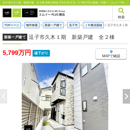
逗子市久木１期 新築戸建 全２棟 神奈川県逗子市久木3丁目｜5,799万円の新築一戸建て｜エムイーPLUS横浜
検索
TOPページ
>
物件検索
>
新築一戸建て
>
逗子市
>
ＪＲ横須賀線
>
逗子市久木１期
逗子市久木１期 新築戸建 全２棟
新築一戸建て
5,799万円
値下がり
MAPで確認