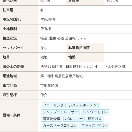
60(%)
200(%)
建ぺい率
容積率
駐車場
有
現況/引渡し
空家/即時
土地権利
所有権
接道状況
接道: 北東 公道 道路幅: 5.7ｍ
セットバック
なし
私道負担面積
-
地目
宅地
地勢
法令上の制限
法第22条区域 日影規制4ｈ-2.5ｈ4ｍ 下水処理区域
用途地域
第一種中高層住居専用地域
都市計画
市街化区域
取引態様
仲介
フローリング
システムキッチン
シャンプードレッサー
シャワートイレ
設備・条件
浴室乾燥機
バルコニー
都市ガス
カースペース2台以上
プライスダウン