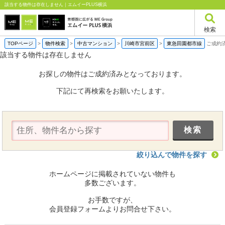
該当する物件は存在しません｜エムイーPLUS横浜
検索
TOPページ
>
物件検索
>
中古マンション
>
川崎市宮前区
>
東急田園都市線
ご成約
該当する物件は存在しません
お探しの物件はご成約済みとなっております。
下記にて再検索をお願いたします。
絞り込んで物件を探す
ホームページに掲載されていない物件も
多数ございます。
お手数ですが、
会員登録フォームよりお問合せ下さい。