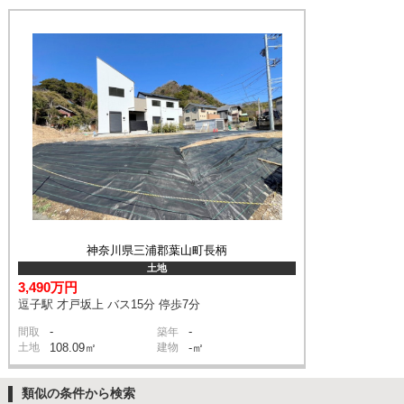
神奈川県三浦郡葉山町長柄
土地
3,490万円
逗子駅 才戸坂上 バス15分 停歩7分
-
-
間取
築年
土地
108.09㎡
建物
-㎡
類似の条件から検索