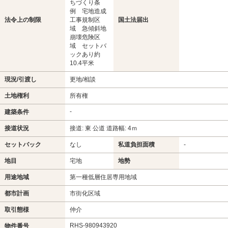
ちづくり条
例 宅地造成
法令上の制限
工事規制区
国土法届出
域 急傾斜地
崩壊危険区
域 セットバ
ックあり約
10.4平米
現況/引渡し
更地/相談
土地権利
所有権
-
建築条件
接道状況
接道: 東 公道 道路幅: 4ｍ
セットバック
なし
私道負担面積
-
地目
宅地
地勢
用途地域
第一種低層住居専用地域
都市計画
市街化区域
取引態様
仲介
RHS-980943920
物件番号