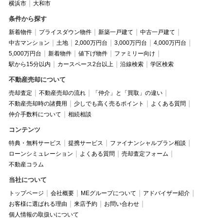
横浜市
大和市
条件から探す
新着物件
プライスダウン物件
新築一戸建て
中古一戸建て
中古マンション
土地
2,000万円台
3,000万円台
4,000万円台
5,000万円台
新着物件
値下げ物件
ファミリー向け
駅から15分以内
カースペース2台以上
沿線検索
学区検索
不動産売却について
売却査定
不動産売却の流れ
「仲介」と「買取」の違い
不動産売却時の諸費用
少しでも高く売るポイント
よくある質問
仲介手数料について
相続相談
コンテンツ
特典・無料サービス
提携サービス
ファイナンシャルプラン相談
ローンシミュレーション
よくある質問
売却査定フォーム
不動産コラム
当社について
トップページ
会社概要
MEグループについて
アドバイザー紹介
お客様に選ばれる理由
来店予約
お問い合わせ
個人情報の取扱いについて