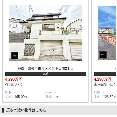
神奈川県横浜市泉区和泉中央南2丁目
土地
4,290万円
4,290万円
-駅 徒歩7分
湘南台駅 江ノ
-
-
-
間取
築年
間取
土地
165.90㎡
建物
-㎡
土地
123.52㎡
広さの近い物件はこちら