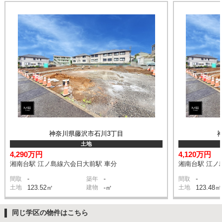
神奈川県藤沢市石川3丁目
土地
4,290万円
4,120万円
湘南台駅 江ノ島線六会日大前駅 車分
湘南台駅 江ノ
-
-
-
間取
築年
間取
土地
123.52㎡
建物
-㎡
土地
123.48㎡
同じ学区の物件はこちら