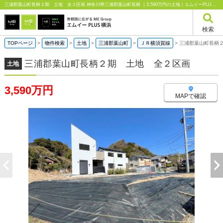
三浦郡葉山町長柄２期 土地 全２区画 神奈川県三浦郡葉山町長柄 ｜3,590万円の土地｜エムイーPLUS横浜
検索
TOPページ
>
物件検索
>
土地
>
三浦郡葉山町
>
ＪＲ横須賀線
>
三浦郡葉山町長柄
三浦郡葉山町長柄２期 土地 全２区画
土地
3,590万円
MAPで確認