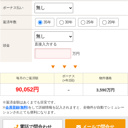
ボーナス払い
返済年数
35年
30年
25年
20年
直接入力する
頭金
万円
ボーナス
毎月のご返済額
物件価格
(×年2回)
90,052円
－
3,590万円
※返済金額はあくまでも目安です。
※
会員登録(無料)
をして詳細情報を記入されますと、全物件が自動でシミュレー
ションされとても便利になります。
電話で問合わせ
メールで問合せ