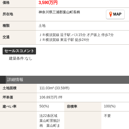
3,590万円
価格
神奈川県三浦郡葉山町長柄
所在地
MAP
種類
土地
ＪＲ横須賀線 逗子駅 バス15分 才戸坂上 停歩7分
交通
ＪＲ横須賀線 東逗子駅 徒歩24分
セールスコメント
建築条件:なし
詳細情報
土地面積
111.03m² (33.59坪)
坪単価
106.89万円 /坪
50(%)
100(%)
建ぺい率
容積率
法22条区域
不要
葉山町景観計
画 葉山町ま