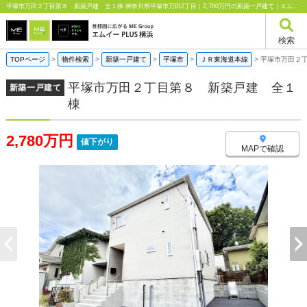
平塚市万田２丁目第８ 新築戸建 全１棟 神奈川県平塚市万田2丁目｜2,780万円の新築一戸建て｜エムイーPLUS横浜
検索
TOPページ
>
物件検索
>
新築一戸建て
>
平塚市
>
ＪＲ東海道本線
>
平塚市万田２
平塚市万田２丁目第８ 新築戸建 全１
新築一戸建て
棟
2,780万円
値下がり
MAPで確認