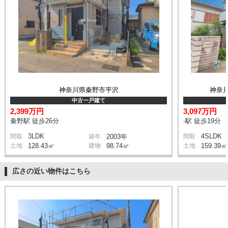
神奈川県秦野市平沢
神奈
中古一戸建て
2,399万円
3,097万円
秦野駅 徒歩26分
-駅 徒歩19分
3LDK
4SLDK
間取
築年
2003年
間取
土地
128.43㎡
建物
98.74㎡
土地
159.39㎡
広さの近い物件はこちら