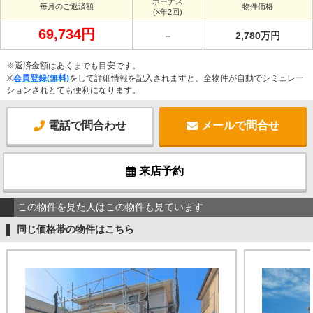
ボーナス
毎月のご返済額
物件価格
(×年2回)
69,734円
－
2,780万円
※返済金額はあくまでも目安です。
※
会員登録(無料)
をして詳細情報を記入されますと、全物件が自動でシミュレー
ションされとても便利になります。
電話で問合わせ
メールで問合せ
来店予約
この物件を見た人はこの物件も見ています
同じ価格帯の物件はこちら