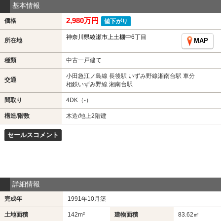
基本情報
2,980万円
価格
値下がり
神奈川県綾瀬市上土棚中6丁目
所在地
MAP
種類
中古一戸建て
小田急江ノ島線 長後駅 いずみ野線湘南台駅 車分
交通
相鉄いずみ野線 湘南台駅
間取り
4DK（-）
構造/階数
木造/地上2階建
セールスコメント
詳細情報
完成年
1991年10月築
土地面積
142m²
建物面積
83.62㎡