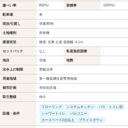
60(%)
100(%)
建ぺい率
容積率
駐車場
有
現況/引渡し
空家/即時
土地権利
所有権
接道状況
接道: 北東 公道 道路幅: 4.1ｍ
セットバック
なし
私道負担面積
-
地目
宅地
地勢
法令上の制限
景観法等
用途地域
第一種低層住居専用地域
都市計画
市街化区域
取引態様
仲介
フローリング
システムキッチン
バス・トイレ別
設備・条件
シャワートイレ
バルコニー
カースペース2台以上
プライスダウン