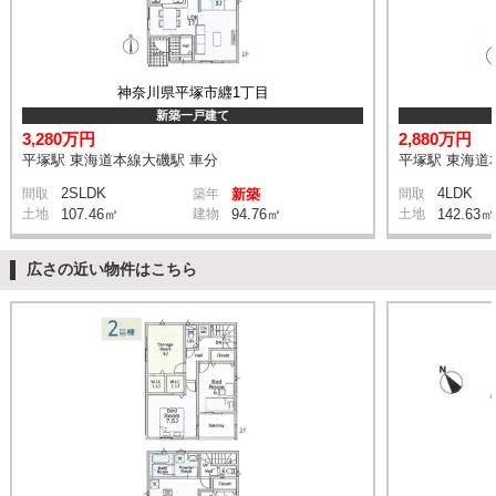
神奈川県平塚市纒1丁目
新築一戸建て
3,280万円
2,880万円
平塚駅 東海道本線大磯駅 車分
平塚駅 東海道
2SLDK
4LDK
間取
築年
新築
間取
土地
107.46㎡
建物
94.76㎡
土地
142.63㎡
広さの近い物件はこちら