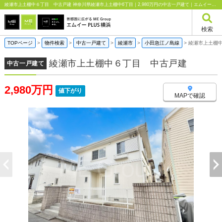
綾瀬市上土棚中６丁目 中古戸建 神奈川県綾瀬市上土棚中6丁目｜2,980万円の中古一戸建て｜エムイーPLUS横浜
検索
TOPページ
>
物件検索
>
中古一戸建て
>
綾瀬市
>
小田急江ノ島線
>
綾瀬市上土棚
綾瀬市上土棚中６丁目 中古戸建
中古一戸建て
2,980万円
値下がり
MAPで確認