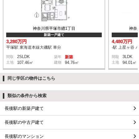
神奈川県平塚市纒1丁目
神奈
新築一戸建て
3,280万円
4,480万円
平塚駅 東海道本線大磯駅 車分
-駅 上星ヶ谷 
2SLDK
3LDK
間取
築年
新築
間取
土地
107.46㎡
建物
94.76㎡
土地
94.01㎡
同じ学区の物件はこちら
類似の条件から検索
長後駅の新築戸建て
長後駅の中古戸建て
長後駅のマンション