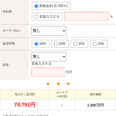
変動金利 (0.300％)
年利率
直接入力する
％
ボーナス払い
返済年数
35年
30年
25年
20年
直接入力する
頭金
万円
ボーナス
毎月のご返済額
物件価格
(×年2回)
74,751円
－
2,980万円