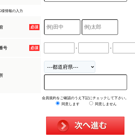
客様情報の入力
前
必須
-
-
番号
必須
所
会員規約をご確認のうえ下記にチェックして下さい。
同意します
同意しません