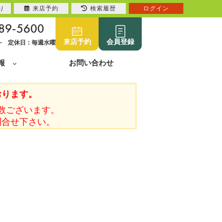
り
来店予約
検索履歴
ログイン
89-5600
来店予約
会員登録
0~ 定休日：毎週水曜
報
お問い合わせ
おります。
数ございます。
問合せ下さい。