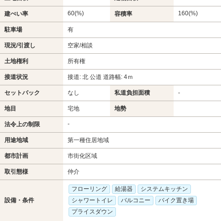
60(%)
160(%)
建ぺい率
容積率
駐車場
有
現況/引渡し
空家/相談
土地権利
所有権
接道状況
接道: 北 公道 道路幅: 4ｍ
セットバック
なし
私道負担面積
-
地目
宅地
地勢
-
法令上の制限
用途地域
第一種住居地域
都市計画
市街化区域
取引態様
仲介
フローリング
給湯器
システムキッチン
設備・条件
シャワートイレ
バルコニー
バイク置き場
プライスダウン