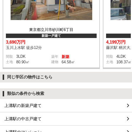
東京都立川市砂川町6丁目
新築一戸建て
3,690万円
4,199万円
玉川上水駅 徒歩12分
藤沢駅 柄沢大上
3LDK
4LDK
間取
築年
新築
間取
土地
80.90㎡
建物
64.58㎡
土地
108.37㎡
同じ学区の物件はこちら
類似の条件から検索
上溝駅の新築戸建て
上溝駅の中古戸建て
上溝駅のマンション