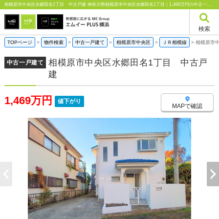
相模原市中央区水郷田名1丁目 中古戸建 神奈川県相模原市中央区水郷田名1丁目｜1,469万円の中古一戸建て｜エムイーPLUS横浜
検索
TOPページ
>
物件検索
>
中古一戸建て
>
相模原市中央区
>
ＪＲ相模線
>
相模原市
相模原市中央区水郷田名1丁目 中古戸
中古一戸建て
建
1,469万円
値下がり
MAPで確認