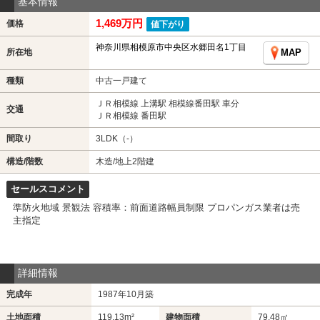
基本情報
1,469万円
価格
値下がり
神奈川県相模原市中央区水郷田名1丁目
所在地
MAP
種類
中古一戸建て
ＪＲ相模線 上溝駅 相模線番田駅 車分
交通
ＪＲ相模線 番田駅
間取り
3LDK（-）
構造/階数
木造/地上2階建
セールスコメント
準防火地域 景観法 容積率：前面道路幅員制限 プロパンガス業者は売
主指定
詳細情報
完成年
1987年10月築
土地面積
119.13m²
建物面積
79.48㎡