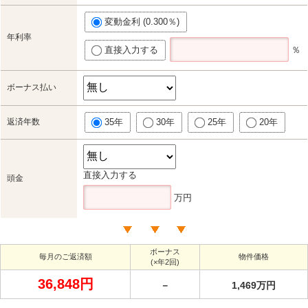
変動金利 (0.300％)
年利率
直接入力する
％
ボーナス払い
返済年数
35年
30年
25年
20年
直接入力する
頭金
万円
ボーナス
毎月のご返済額
物件価格
(×年2回)
36,848円
－
1,469万円