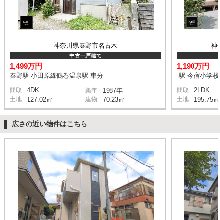
神奈川県秦野市名古木
神
中古一戸建て
1,499万円
1,190万円
秦野駅 小田原線鶴巻温泉駅 車分
-駅 今宿小学校
4DK
2LDK
間取
築年
1987年
間取
土地
127.02㎡
建物
70.23㎡
土地
195.75㎡
広さの近い物件はこちら