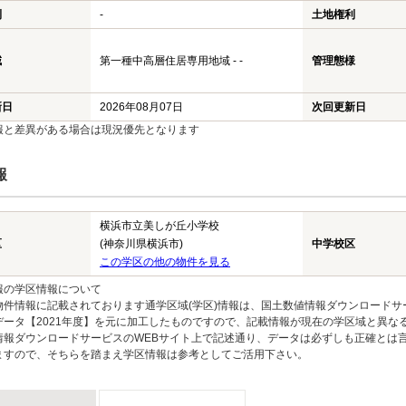
利
-
土地権利
域
第一種中高層住居専用地域 - -
管理態様
新日
2026年08月07日
次回更新日
報と差異がある場合は現況優先となります
報
横浜市立美しが丘小学校
区
(神奈川県横浜市)
中学校区
この学区の他の物件を見る
報の学区情報について
物件情報に記載されております通学区域(学区)情報は、国土数値情報ダウンロードサ
データ【2021年度】を元に加工したものですので、記載情報が現在の学区域と異な
情報ダウンロードサービスのWEBサイト上で記述通り、データは必ずしも正確とは言
ますので、そちらを踏まえ学区情報は参考としてご活用下さい。