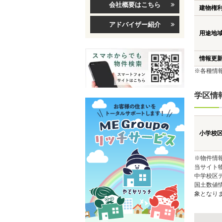
会社概要はこちら
建物権
アドバイザー紹介
用途地
情報更
※各種情
学区情
小学校
※物件情
当サイト
中学校区
国土数値
象となり