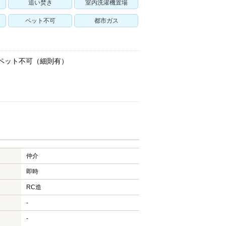
追い焚き
室内洗濯機置場
ペット不可
都市ガス
28有 ペット不可（細則有）
仲介
即時
RC造
-
-