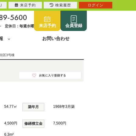
り
来店予約
検索履歴
ログイン
89-5600
来店予約
会員登録
0~ 定休日：毎週水曜
報
お問い合わせ
街区3号棟
54.77㎡
1968年3月築
築年月
4,500円
7,500円
修繕積立金
6.3m²