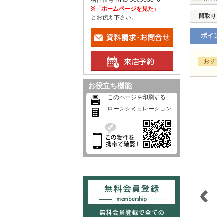
物件番号 RHS-980933076
※「ホームページを見た」
間取り
とお伝え下さい。
ポイン
お役立ち機能
このページを印刷する
ローンシミュレーション