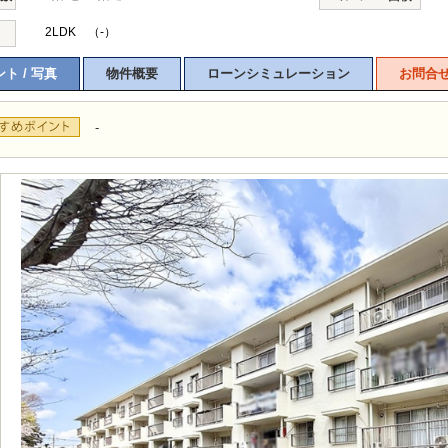
2LDK （-）
ト / 写真
物件概要
ローンシミュレーション
お問合
-