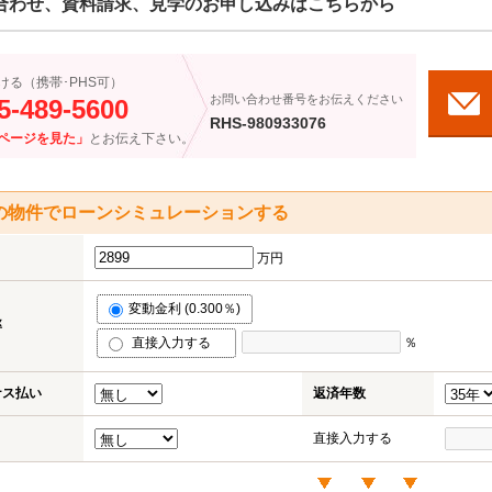
合わせ、資料請求、見学のお申し込みはこちらから
ける（携帯･PHS可）
お問い合わせ番号をお伝えください
5-489-5600
RHS-980933076
ページを見た」
とお伝え下さい。
の物件でローンシミュレーションする
万円
変動金利 (0.300％)
率
直接入力する
％
ナス払い
返済年数
直接入力する