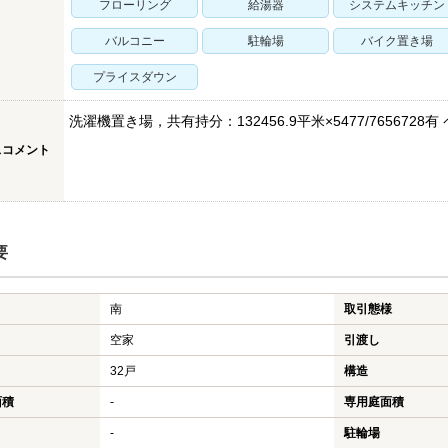
フローリング
給湯器
システムキッチン
バルコニー
駐輪場
バイク置き場
プライスダウン
洗濯機置き場，共有持分：132456.9平米×5477/76567
スコメント
要
南
取引態様
空家
引渡し
32戸
構造
面積
-
専用庭面積
-
駐輪場