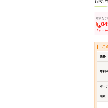
お問い
電話をか
04
「ホーム
こ
価格
年利
ボー
頭金