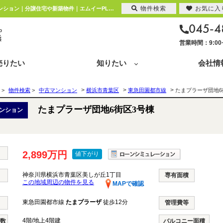
物件検索
お気に入
たまプラーザ団地6街区3号棟 神奈川県横浜市青葉区美しが丘1丁目｜2,899万円の中古マンション｜分譲住宅や新築物件｜エムイーPLUS横浜
045-4
営業時間：9:0
売りたい
知りたい
会社情
>
>
>
>
物件検索
>
中古マンション
横浜市青葉区
東急田園都市線
たまプラーザ団地6
たまプラーザ団地6街区3号棟
ンション
2,899万円
値下がり
神奈川県横浜市青葉区美しが丘1丁目
専有面積
この地域周辺の物件を見る
MAPで確認
東急田園都市線
たまプラーザ
徒歩12分
管理費等
4階/地上4階建
階数
バルコニー面積