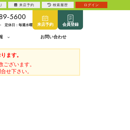
り
来店予約
検索履歴
ログイン
89-5600
来店予約
会員登録
0~ 定休日：毎週水曜
報
お問い合わせ
おります。
数ございます。
問合せ下さい。