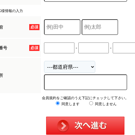
客様情報の入力
前
必須
-
-
番号
必須
所
会員規約をご確認のうえ下記にチェックして下さい。
同意します
同意しません