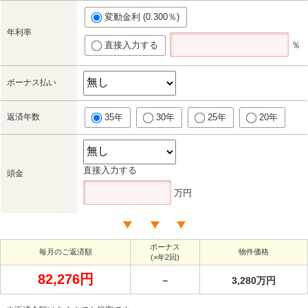
変動金利 (0.300％)
年利率
直接入力する
％
ボーナス払い
返済年数
35年
30年
25年
20年
直接入力する
頭金
万円
ボーナス
毎月のご返済額
物件価格
(×年2回)
82,276円
－
3,280万円