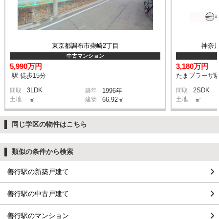
東京都調布市柴崎2丁目
神奈
中古マンション
5,990万円
3,180万円
-駅 徒歩15分
たまプラーザ駅
3LDK
2SDK
間取
築年
1996年
間取
土地
-㎡
建物
66.92㎡
土地
-㎡
同じ学区の物件はこちら
類似の条件から検索
善行駅の新築戸建て
善行駅の中古戸建て
善行駅のマンション