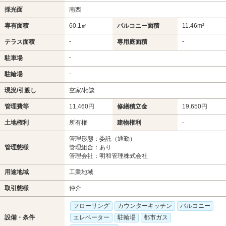
採光面
南西
専有面積
60.1㎡
バルコニー面積
11.46m²
-
-
テラス面積
専用庭面積
-
駐車場
-
駐輪場
現況/引渡し
空家/相談
管理費等
11,460円
修繕積立金
19,650円
土地権利
所有権
建物権利
-
管理形態：委託（通勤）
管理態様
管理組合：あり
管理会社：明和管理株式会社
用途地域
工業地域
取引態様
仲介
フローリング
カウンターキッチン
バルコニー
設備・条件
エレベーター
駐輪場
都市ガス