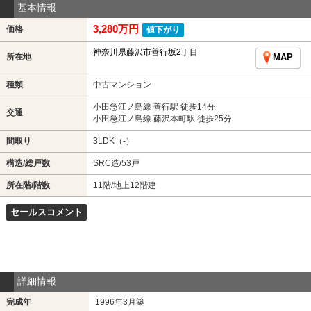
基本情報
3,280万円
価格
値下がり
神奈川県藤沢市善行坂2丁目
所在地
MAP
種類
中古マンション
小田急江ノ島線 善行駅 徒歩14分
交通
小田急江ノ島線 藤沢本町駅 徒歩25分
間取り
3LDK（-）
構造/総戸数
SRC造/53戸
所在階/階数
11階/地上12階建
セールスコメント
詳細情報
完成年
1996年3月築