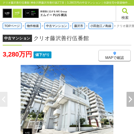
クリオ藤沢善行伍番館 神奈川県藤沢市善行坂2丁目｜3,280万円の中古マンション｜分譲住宅や新築物件｜エムイーPLUS横浜
検索
TOPページ
>
物件検索
>
中古マンション
>
藤沢市
>
小田急江ノ島線
>
クリオ藤沢
クリオ藤沢善行伍番館
中古マンション
3,280万円
値下がり
MAPで確認