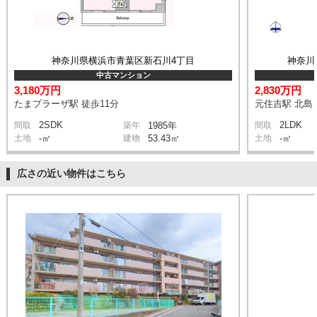
神奈川県横浜市青葉区新石川4丁目
神奈川
中古マンション
3,180万円
2,830万円
たまプラーザ駅 徒歩11分
元住吉駅 北島 
2SDK
2LDK
間取
築年
1985年
間取
土地
-㎡
建物
53.43㎡
土地
-㎡
広さの近い物件はこちら