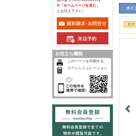
物件番号 RHS-980934141
※「ホームページを見た」
ポイン
とお伝え下さい。
お役立ち機能
このページを印刷する
ローンシミュレーション