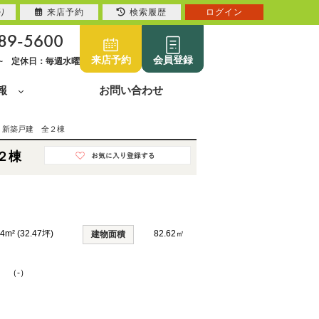
り
来店予約
検索履歴
ログイン
89-5600
来店予約
会員登録
0~ 定休日：毎週水曜
報
お問い合わせ
 新築戸建 全２棟
２棟
34m² (32.47坪)
82.62㎡
建物面積
K （-）