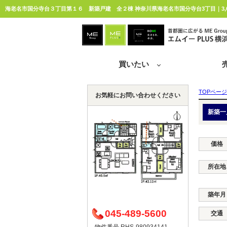
海老名市国分寺台３丁目第１６ 新築戸建 全２棟 神奈川県海老名市国分寺台3丁目｜3,6
買いたい
TOPページ
お気軽にお問い合わせください
新築一
価格
所在地
築年月
045-489-5600
交通