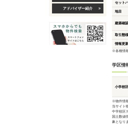
セット
アドバイザー紹介
地目
建築確
取引態
情報更
※各種情
学区情
小学校
※物件情
当サイト
中学校区
国土数値
象となり