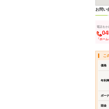
お問い
電話をか
04
「ホーム
こ
価格
年利
ボー
頭金