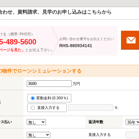
合わせ、資料請求、見学のお申し込みはこちらから
ける（携帯･PHS可）
お問い合わせ番号をお伝えください
5-489-5600
RHS-980934141
ページを見た」
とお伝え下さい。
の物件でローンシミュレーションする
万円
変動金利 (0.300％)
率
直接入力する
％
ナス払い
返済年数
直接入力する