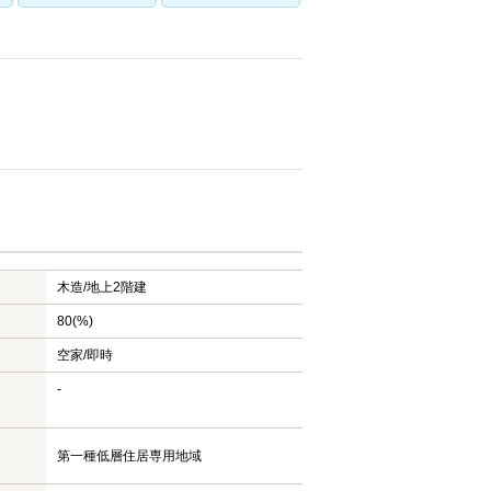
木造/
地上2階建
80(%)
空家/即時
-
第一種低層住居専用地域