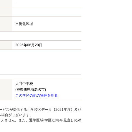
-
市街化区域
2026年08月20日
大谷中学校
(神奈川県海老名市)
この学区の他の物件を見る
ービスが提供する小学校区データ【2021年度】及び
る場合がございます。
えません。また、通学区域(学区)は毎年見直しの対