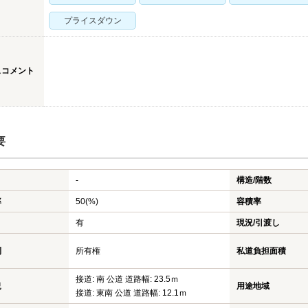
プライスダウン
スコメント
要
-
構造/階数
率
50(%)
容積率
有
現況/引渡し
利
所有権
私道負担面積
接道: 南 公道 道路幅: 23.5ｍ
況
用途地域
接道: 東南 公道 道路幅: 12.1ｍ