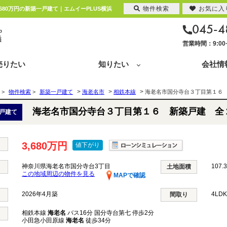
物件検索
お気に入
80万円の新築一戸建て｜エムイーPLUS横浜
045-4
営業時間：9:0
売りたい
知りたい
会社情
>
>
>
>
物件検索
>
新築一戸建て
海老名市
相鉄本線
海老名市国分寺台３丁目第１６
海老名市国分寺台３丁目第１６ 新築戸建 全
戸建て
3,680万円
値下がり
神奈川県海老名市国分寺台3丁目
107.
土地面積
この地域周辺の物件を見る
MAPで確認
2026年4月築
4LD
間取り
相鉄本線
海老名
バス16分 国分寺台第七 停歩2分
小田急小田原線
海老名
徒歩34分