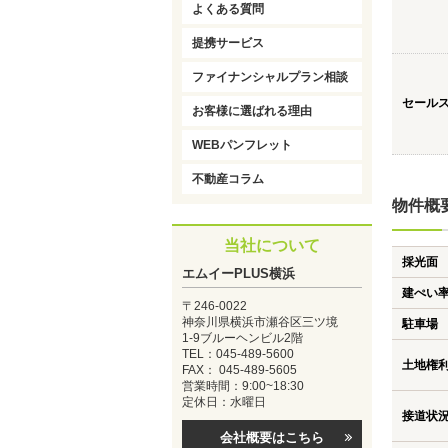
よくある質問
提携サービス
ファイナンシャルプラン相談
セール
お客様に選ばれる理由
WEBパンフレット
不動産コラム
物件概
当社について
採光面
エムイーPLUS横浜
建ぺい
〒246-0022
神奈川県横浜市瀬谷区三ツ境
駐車場
1-9ブルーヘンビル2階
TEL：045-489-5600
土地権
FAX： 045-489-5605
営業時間：9:00~18:30
定休日：水曜日
接道状
会社概要はこちら