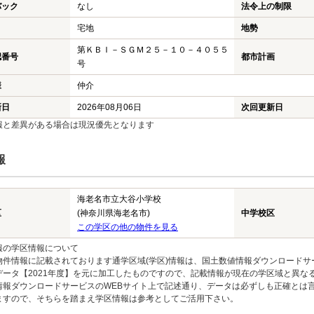
バック
なし
法令上の制限
宅地
地勢
第ＫＢＩ－ＳＧＭ２５－１０－４０５５
認番号
都市計画
号
様
仲介
新日
2026年08月06日
次回更新日
報と差異がある場合は現況優先となります
報
海老名市立大谷小学校
区
(神奈川県海老名市)
中学校区
この学区の他の物件を見る
報の学区情報について
物件情報に記載されております通学区域(学区)情報は、国土数値情報ダウンロードサ
データ【2021年度】を元に加工したものですので、記載情報が現在の学区域と異な
情報ダウンロードサービスのWEBサイト上で記述通り、データは必ずしも正確とは言
ますので、そちらを踏まえ学区情報は参考としてご活用下さい。