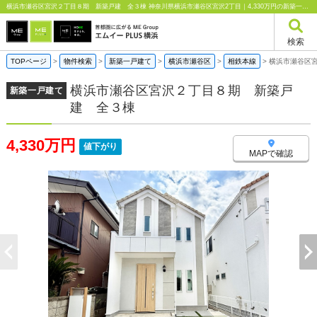
横浜市瀬谷区宮沢２丁目８期 新築戸建 全３棟 神奈川県横浜市瀬谷区宮沢2丁目｜4,330万円の新築一戸建て｜エムイーPLUS横浜
検索
TOPページ
>
物件検索
>
新築一戸建て
>
横浜市瀬谷区
>
相鉄本線
>
横浜市瀬谷区
横浜市瀬谷区宮沢２丁目８期 新築戸
新築一戸建て
建 全３棟
4,330万円
値下がり
MAPで確認