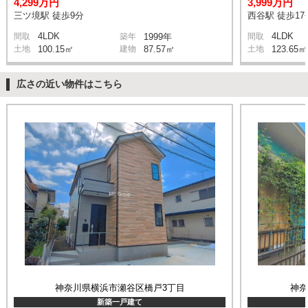
4,299万円
3,999万円
三ツ境駅 徒歩9分
西谷駅 徒歩17
4LDK
4LDK
間取
築年
1999年
間取
土地
100.15㎡
建物
87.57㎡
土地
123.65㎡
広さの近い物件はこちら
神奈川県横浜市瀬谷区橋戸3丁目
神
新築一戸建て