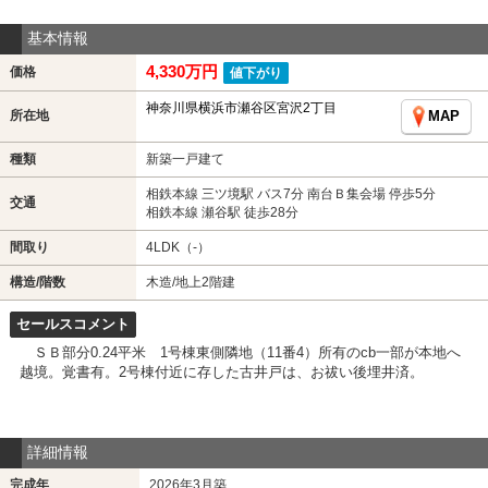
基本情報
4,330万円
価格
値下がり
神奈川県横浜市瀬谷区宮沢2丁目
所在地
MAP
種類
新築一戸建て
相鉄本線 三ツ境駅 バス7分 南台Ｂ集会場 停歩5分
交通
相鉄本線 瀬谷駅 徒歩28分
間取り
4LDK（-）
構造/階数
木造/地上2階建
セールスコメント
ＳＢ部分0.24平米 1号棟東側隣地（11番4）所有のcb一部が本地へ
越境。覚書有。2号棟付近に存した古井戸は、お祓い後埋井済。
詳細情報
完成年
2026年3月築