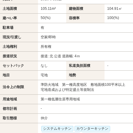
土地面積
105.11m²
建物面積
104.91㎡
50(%)
100(%)
建ぺい率
容積率
駐車場
有
現況/引渡し
空家/即時
土地権利
所有権
接道状況
接道: 北 公道 道路幅: 4ｍ
セットバック
なし
私道負担面積
-
地目
宅地
地勢
準防火地域 第一種高度地区 敷地面積100平米以上
法令上の制限
宅地造成および特定盛土等規制法
用途地域
第一種低層住居専用地域
-
都市計画
取引態様
仲介
システムキッチン
カウンターキッチン