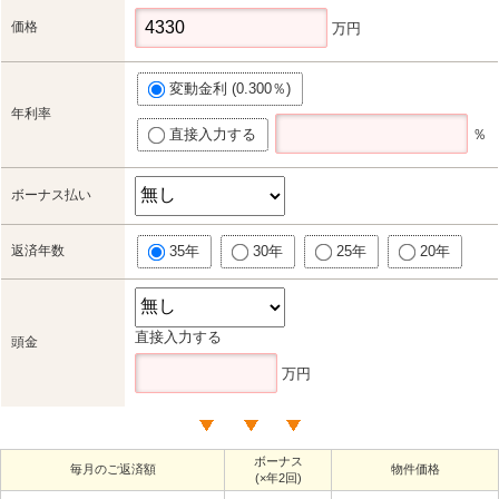
価格
万円
変動金利 (0.300％)
年利率
直接入力する
％
ボーナス払い
返済年数
35年
30年
25年
20年
直接入力する
頭金
万円
ボーナス
毎月のご返済額
物件価格
(×年2回)