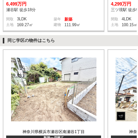
6,499万円
4,299万円
瀬谷駅 徒歩18分
三ツ境駅 徒歩
3LDK
4LDK
間取
築年
新築
間取
土地
169.27㎡
建物
111.99㎡
土地
100.15㎡
同じ学区の物件はこちら
神奈川県横浜市瀬谷区南瀬谷1丁目
神奈
新築一戸建て