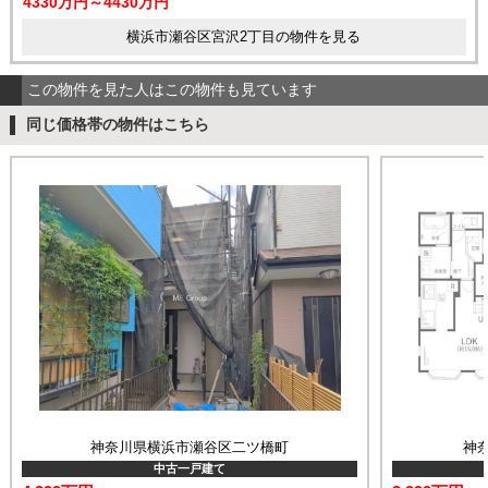
4330万円～4430万円
横浜市瀬谷区宮沢2丁目の物件を見る
この物件を見た人はこの物件も見ています
同じ価格帯の物件はこちら
神奈川県横浜市瀬谷区二ツ橋町
神
中古一戸建て