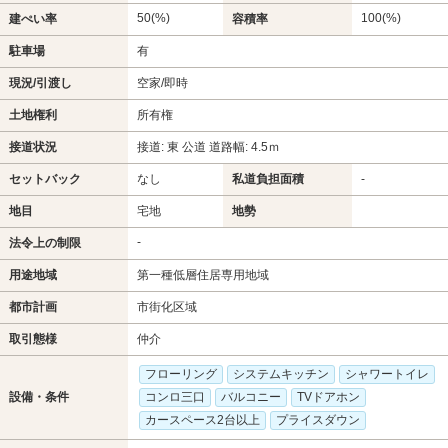
50(%)
100(%)
建ぺい率
容積率
駐車場
有
現況/引渡し
空家/即時
土地権利
所有権
接道状況
接道: 東 公道 道路幅: 4.5ｍ
セットバック
なし
私道負担面積
-
地目
宅地
地勢
-
法令上の制限
用途地域
第一種低層住居専用地域
都市計画
市街化区域
取引態様
仲介
フローリング
システムキッチン
シャワートイレ
設備・条件
コンロ三口
バルコニー
TVドアホン
カースペース2台以上
プライスダウン