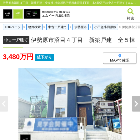
伊勢原市沼目４丁目 新築戸建 全５棟 神奈川県伊勢原市沼目4丁目｜3,480万円の中古一戸建て｜エムイーPLUS横浜
検索
TOPページ
>
物件検索
>
中古一戸建て
>
伊勢原市
>
小田急小田原線
>
伊勢原市沼
伊勢原市沼目４丁目 新築戸建 全５棟
中古一戸建て
3,480万円
値下がり
MAPで確認