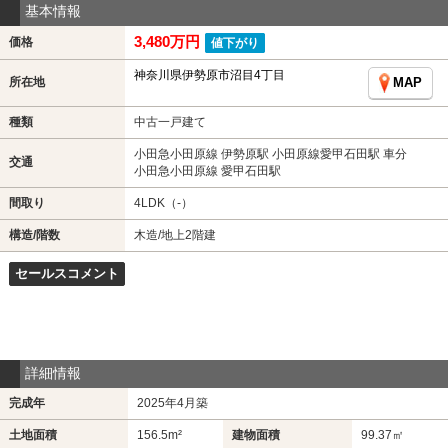
基本情報
3,480万円
価格
値下がり
神奈川県伊勢原市沼目4丁目
所在地
MAP
種類
中古一戸建て
小田急小田原線 伊勢原駅 小田原線愛甲石田駅 車分
交通
小田急小田原線 愛甲石田駅
間取り
4LDK（-）
構造/階数
木造/地上2階建
セールスコメント
詳細情報
完成年
2025年4月築
土地面積
156.5m²
建物面積
99.37㎡