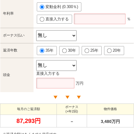
変動金利 (0.300％)
年利率
直接入力する
％
ボーナス払い
返済年数
35年
30年
25年
20年
直接入力する
頭金
万円
ボーナス
毎月のご返済額
物件価格
(×年2回)
87,293円
－
3,480万円