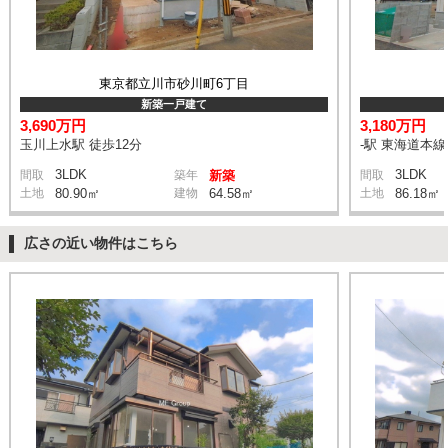
東京都立川市砂川町6丁目
新築一戸建て
3,690万円
3,180万円
玉川上水駅 徒歩12分
-駅 東海道本
3LDK
3LDK
間取
築年
新築
間取
土地
80.90㎡
建物
64.58㎡
土地
86.18㎡
広さの近い物件はこちら