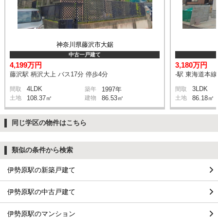
神奈川県藤沢市大鋸
中古一戸建て
4,199万円
3,180万円
藤沢駅 柄沢大上 バス17分 停歩4分
-駅 東海道本
4LDK
3LDK
間取
築年
1997年
間取
土地
108.37㎡
建物
86.53㎡
土地
86.18㎡
同じ学区の物件はこちら
類似の条件から検索
伊勢原駅の新築戸建て
伊勢原駅の中古戸建て
伊勢原駅のマンション