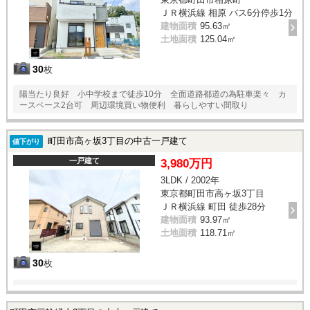
ＪＲ横浜線 相原 バス6分停歩1分
建物面積
95.63㎡
土地面積
125.04㎡
30
枚
陽当たり良好 小中学校まで徒歩10分 全面道路都道の為駐車楽々 カ
ースペース2台可 周辺環境買い物便利 暮らしやすい間取り
町田市高ヶ坂3丁目の中古一戸建て
値下がり
一戸建て
3,980万円
3LDK / 2002年
東京都町田市高ヶ坂3丁目
ＪＲ横浜線 町田 徒歩28分
建物面積
93.97㎡
土地面積
118.71㎡
30
枚