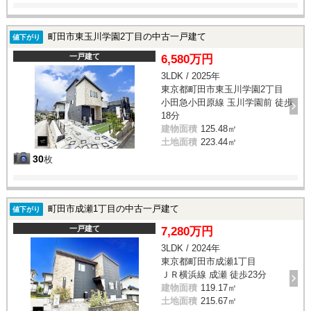
町田市東玉川学園2丁目の中古一戸建て
値下がり
一戸建て
6,580万円
3LDK / 2025年
東京都町田市東玉川学園2丁目
小田急小田原線 玉川学園前 徒歩
18分
建物面積
125.48㎡
土地面積
223.44㎡
30
枚
町田市成瀬1丁目の中古一戸建て
値下がり
一戸建て
7,280万円
3LDK / 2024年
東京都町田市成瀬1丁目
ＪＲ横浜線 成瀬 徒歩23分
建物面積
119.17㎡
土地面積
215.67㎡