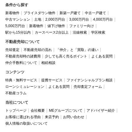
条件から探す
新着物件
プライスダウン物件
新築一戸建て
中古一戸建て
中古マンション
土地
2,000万円台
3,000万円台
4,000万円台
5,000万円台
新着物件
値下げ物件
ファミリー向け
駅から15分以内
カースペース2台以上
沿線検索
学区検索
不動産売却について
売却査定
不動産売却の流れ
「仲介」と「買取」の違い
不動産売却時の諸費用
少しでも高く売るポイント
よくある質問
仲介手数料について
相続相談
コンテンツ
特典・無料サービス
提携サービス
ファイナンシャルプラン相談
ローンシミュレーション
よくある質問
売却査定フォーム
不動産コラム
当社について
トップページ
会社概要
MEグループについて
アドバイザー紹介
お客様に選ばれる理由
来店予約
お問い合わせ
個人情報の取扱いについて