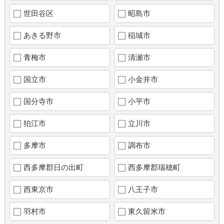
世田谷区
昭島市
あきる野市
稲城市
青梅市
清瀬市
国立市
小金井市
国分寺市
小平市
狛江市
立川市
多摩市
調布市
西多摩郡日の出町
西多摩郡瑞穂町
西東京市
八王子市
羽村市
東久留米市