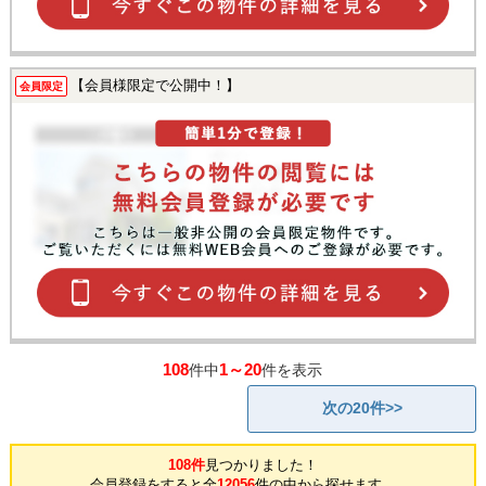
【会員様限定で公開中！】
会員限定
108
1～20
件中
件を表示
次の20件>>
108件
見つかりました！
会員登録をすると全
12056
件の中から探せます。