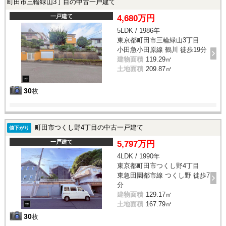
町田市三輪緑山3丁目の中古一戸建て
一戸建て
4,680万円
5LDK / 1986年
東京都町田市三輪緑山3丁目
小田急小田原線 鶴川 徒歩19分
建物面積
119.29㎡
土地面積
209.87㎡
30
枚
町田市つくし野4丁目の中古一戸建て
値下がり
一戸建て
5,797万円
4LDK / 1990年
東京都町田市つくし野4丁目
東急田園都市線 つくし野 徒歩7
分
建物面積
129.17㎡
土地面積
167.79㎡
30
枚