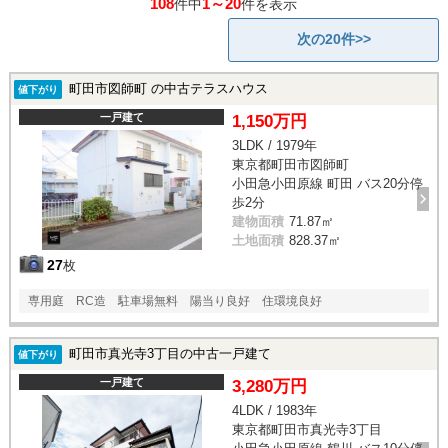
108
1～20
件中
件を表示
次の20件>>
町田市図師町 の中古テラスハウス
値下がり
一戸建て
1,150万円
3LDK / 1979年
東京都町田市図師町
小田急小田原線 町田 バス20分停
歩2分
建物面積
71.87㎡
土地面積
828.37㎡
27
枚
専用庭 RC造 駐車場無料 陽当り良好 住環境良好
町田市真光寺3丁目の中古一戸建て
値下がり
一戸建て
3,280万円
4LDK / 1983年
東京都町田市真光寺3丁目