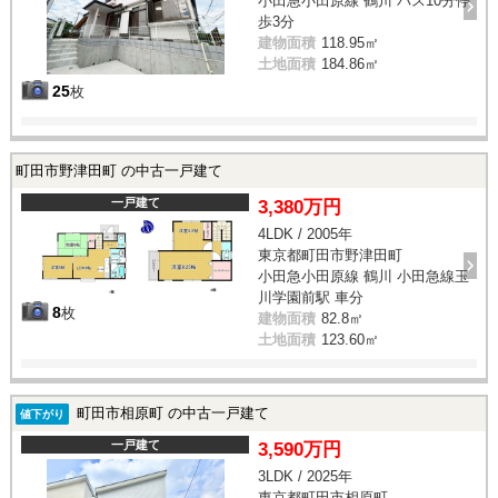
小田急小田原線 鶴川 バス10分停
歩3分
建物面積
118.95㎡
土地面積
184.86㎡
25
枚
町田市野津田町 の中古一戸建て
一戸建て
3,380万円
4LDK / 2005年
東京都町田市野津田町
小田急小田原線 鶴川 小田急線玉
川学園前駅 車分
8
枚
建物面積
82.8㎡
土地面積
123.60㎡
町田市相原町 の中古一戸建て
値下がり
一戸建て
3,590万円
3LDK / 2025年
東京都町田市相原町