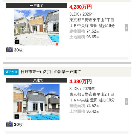
一戸建て
4,280万円
3LDK / 2026年
東京都日野市東平山2丁目
ＪＲ中央線 豊田 徒歩19分
建物面積
74.52㎡
土地面積
96.65㎡
30
枚
日野市東平山2丁目の新築一戸建て
値下がり
一戸建て
4,380万円
3LDK / 2026年
東京都日野市東平山2丁目
ＪＲ中央線 豊田 徒歩19分
建物面積
74.52㎡
土地面積
95.42㎡
30
枚