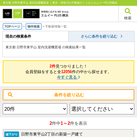
東京都 日野市東平山 室内洗濯機置場 ｜東京・神奈川の不動産のことならエムイーPLUS横浜
検索
TOPページ
>
物件検索
>
不動産情報一覧
現在の検索条件
さらに条件を絞り込む
東京都 日野市東平山 室内洗濯機置場 の検索結果一覧
2件
見つかりました！
会員登録をすると全
12056
件の中から探せます。
今すぐ見る
条件を絞り込む
2
1～2
件中
件を表示
日野市東平山2丁目の新築一戸建て
値下がり