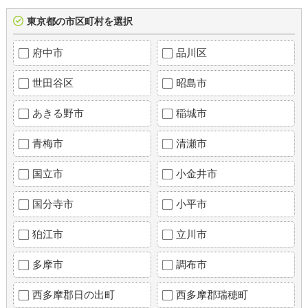
東京都の市区町村を選択
府中市
品川区
世田谷区
昭島市
あきる野市
稲城市
青梅市
清瀬市
国立市
小金井市
国分寺市
小平市
狛江市
立川市
多摩市
調布市
西多摩郡日の出町
西多摩郡瑞穂町