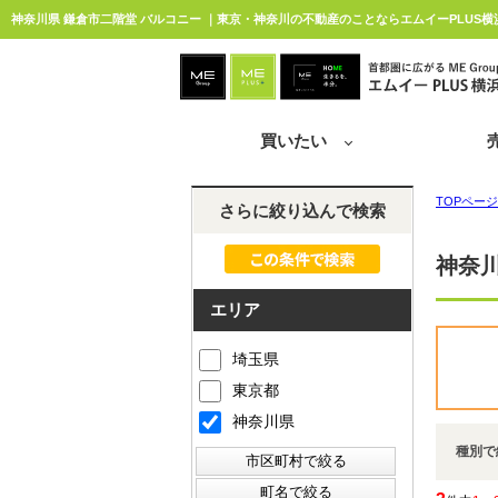
神奈川県 鎌倉市二階堂 バルコニー ｜東京・神奈川の不動産のことならエムイーPLUS横
買いたい
TOPページ
さらに絞り込んで検索
神奈川
エリア
埼玉県
東京都
神奈川県
種別で