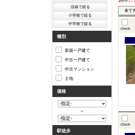
3
件中
1～
check
種別
新築一戸建て
中古一戸建て
中古マンション
土地
価格
～
check
駅徒歩