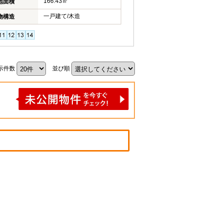
166.43㎡
地面積
一戸建て/木造
物構造
示件数
並び順