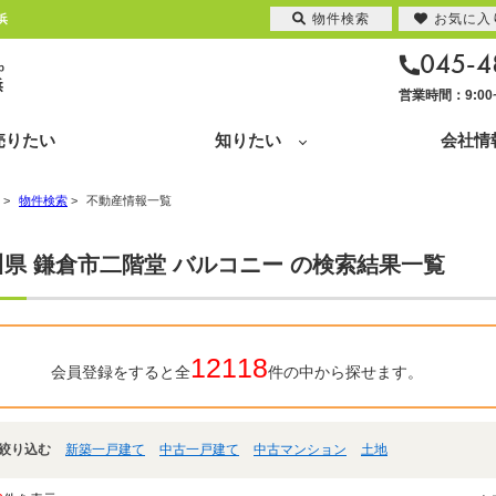
物件検索
お気に入
浜
045-4
営業時間：9:0
売りたい
知りたい
会社情
>
物件検索
>
不動産情報一覧
県 鎌倉市二階堂 バルコニー の検索結果一覧
12118
会員登録をすると全
件の中から探せます。
絞り込む
新築一戸建て
中古一戸建て
中古マンション
土地