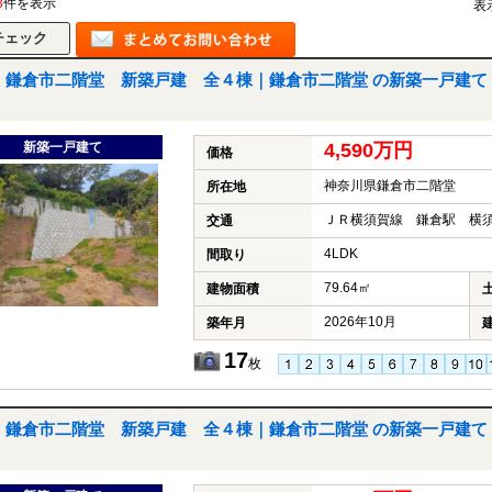
3
件を表示
表
鎌倉市二階堂 新築戸建 全４棟｜鎌倉市二階堂 の新築一戸建て
新築一戸建て
4,590万円
価格
神奈川県鎌倉市二階堂
所在地
ＪＲ横須賀線 鎌倉駅 横須
交通
4LDK
間取り
79.64㎡
建物面積
2026年10月
築年月
17
枚
鎌倉市二階堂 新築戸建 全４棟｜鎌倉市二階堂 の新築一戸建て