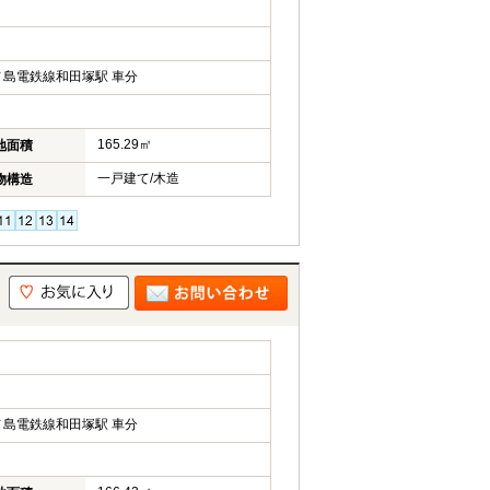
島電鉄線和田塚駅 車分
165.29㎡
地面積
一戸建て/木造
物構造
島電鉄線和田塚駅 車分