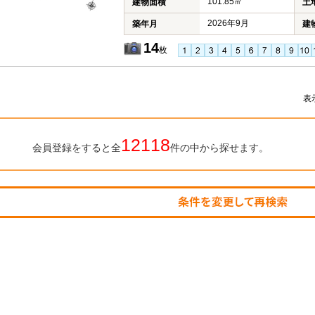
101.85㎡
建物面積
土
2026年9月
築年月
建
14
枚
表
12118
会員登録をすると全
件の中から探せます。