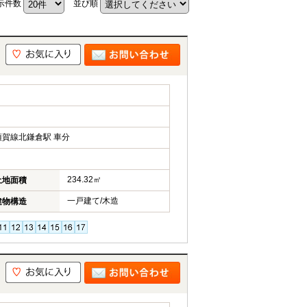
示件数
並び順
賀線北鎌倉駅 車分
234.32㎡
土地面積
一戸建て/木造
建物構造