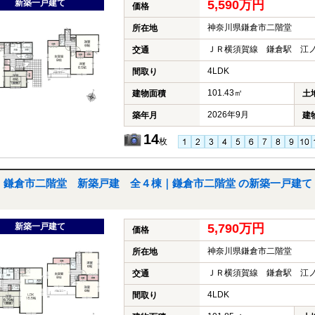
新築一戸建て
5,590万円
価格
神奈川県鎌倉市二階堂
所在地
ＪＲ横須賀線 鎌倉駅 江ノ
交通
4LDK
間取り
101.43㎡
建物面積
土
2026年9月
築年月
建
14
枚
鎌倉市二階堂 新築戸建 全４棟｜鎌倉市二階堂 の新築一戸建て
新築一戸建て
5,790万円
価格
神奈川県鎌倉市二階堂
所在地
ＪＲ横須賀線 鎌倉駅 江ノ
交通
4LDK
間取り