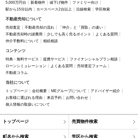
5,000万円台
新着物件
値下げ物件
ファミリー向け
駅から15分以内
カースペース2台以上
沿線検索
学区検索
不動産売却について
売却査定
不動産売却の流れ
「仲介」と「買取」の違い
不動産売却時の諸費用
少しでも高く売るポイント
よくある質問
仲介手数料について
相続相談
コンテンツ
特典・無料サービス
提携サービス
ファイナンシャルプラン相談
ローンシミュレーション
よくある質問
売却査定フォーム
不動産コラム
当社について
トップページ
会社概要
MEグループについて
アドバイザー紹介
お客様に選ばれる理由
来店予約
お問い合わせ
個人情報の取扱いについて
トップページ
売買物件検索
町名から検索
学区から検索