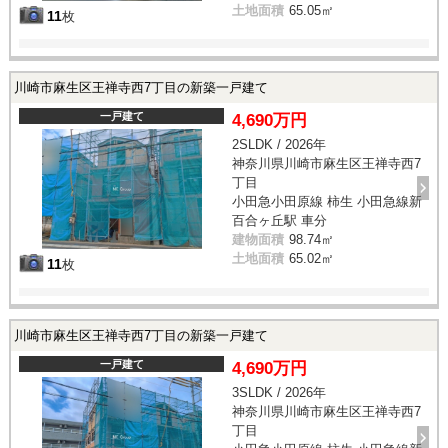
土地面積
65.05㎡
11
枚
川崎市麻生区王禅寺西7丁目の新築一戸建て
一戸建て
4,690万円
2SLDK / 2026年
神奈川県川崎市麻生区王禅寺西7
丁目
小田急小田原線 柿生 小田急線新
百合ヶ丘駅 車分
建物面積
98.74㎡
土地面積
65.02㎡
11
枚
川崎市麻生区王禅寺西7丁目の新築一戸建て
一戸建て
4,690万円
3SLDK / 2026年
神奈川県川崎市麻生区王禅寺西7
丁目