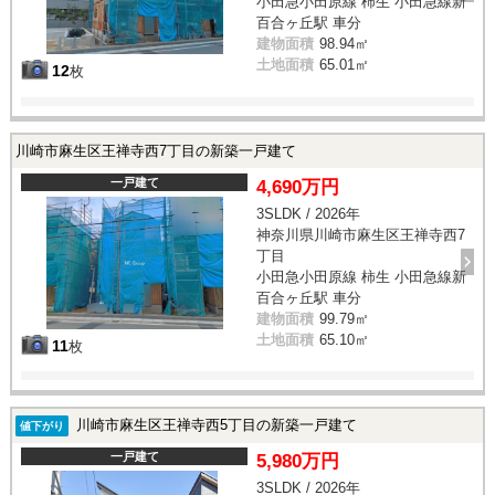
小田急小田原線 柿生 小田急線新
百合ヶ丘駅 車分
建物面積
98.94㎡
土地面積
65.01㎡
12
枚
川崎市麻生区王禅寺西7丁目の新築一戸建て
一戸建て
4,690万円
3SLDK / 2026年
神奈川県川崎市麻生区王禅寺西7
丁目
小田急小田原線 柿生 小田急線新
百合ヶ丘駅 車分
建物面積
99.79㎡
土地面積
65.10㎡
11
枚
川崎市麻生区王禅寺西5丁目の新築一戸建て
値下がり
一戸建て
5,980万円
3SLDK / 2026年