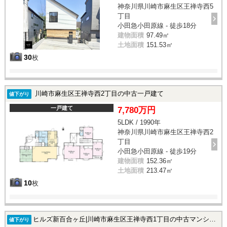
神奈川県川崎市麻生区王禅寺西5
丁目
小田急小田原線 - 徒歩18分
建物面積
97.49㎡
土地面積
151.53㎡
30
枚
川崎市麻生区王禅寺西2丁目の中古一戸建て
値下がり
一戸建て
7,780万円
5LDK / 1990年
神奈川県川崎市麻生区王禅寺西2
丁目
小田急小田原線 - 徒歩19分
建物面積
152.36㎡
土地面積
213.47㎡
10
枚
ヒルズ新百合ヶ丘|川崎市麻生区王禅寺西1丁目の中古マンション
値下がり