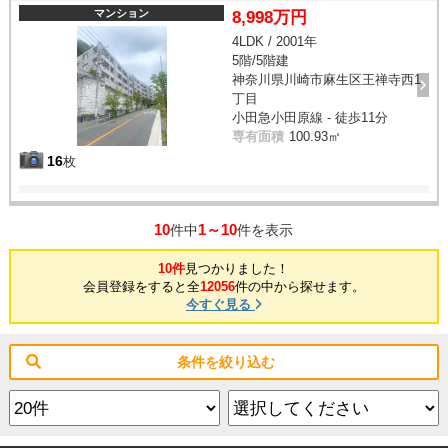
マンション
8,998万円
4LDK / 2001年
5階/5階建
神奈川県川崎市麻生区王禅寺西1
丁目
小田急小田原線 - 徒歩11分
専有面積
100.93㎡
16
枚
10
1～10
件中
件を表示
10件
見つかりました！
会員登録をすると全
12056
件の中から探せます。
今すぐ見る
条件を絞り込む