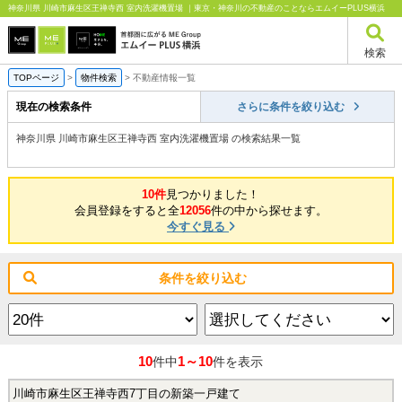
神奈川県 川崎市麻生区王禅寺西 室内洗濯機置場 ｜東京・神奈川の不動産のことならエムイーPLUS横浜
検索
TOPページ
>
物件検索
>
不動産情報一覧
現在の検索条件
さらに条件を絞り込む
神奈川県 川崎市麻生区王禅寺西 室内洗濯機置場 の検索結果一覧
10件
見つかりました！
会員登録をすると全
12056
件の中から探せます。
今すぐ見る
条件を絞り込む
10
1～10
件中
件を表示
川崎市麻生区王禅寺西7丁目の新築一戸建て