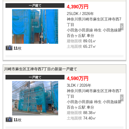
一戸建て
4,390万円
2SLDK / 2026年
神奈川県川崎市麻生区王禅寺西7
丁目
小田急小田原線 柿生 小田急線新
百合ヶ丘駅 車分
建物面積
89.01㎡
土地面積
65.27㎡
11
枚
川崎市麻生区王禅寺西7丁目の新築一戸建て
一戸建て
4,590万円
3LDK / 2026年
神奈川県川崎市麻生区王禅寺西7
丁目
小田急小田原線 柿生 小田急線新
百合ヶ丘駅 車分
建物面積
88.38㎡
土地面積
74.40㎡
11
枚