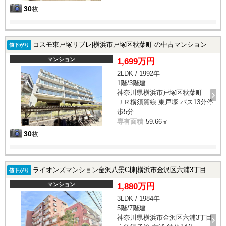
30
枚
コスモ東戸塚リブレ|横浜市戸塚区秋葉町 の中古マンション
値下がり
マンション
1,699万円
2LDK / 1992年
1階/3階建
神奈川県横浜市戸塚区秋葉町
ＪＲ横須賀線 東戸塚 バス13分停
歩5分
専有面積
59.66㎡
30
枚
ライオンズマンション金沢八景C棟|横浜市金沢区六浦3丁目の中古マンション
値下がり
マンション
1,880万円
3LDK / 1984年
5階/7階建
神奈川県横浜市金沢区六浦3丁目