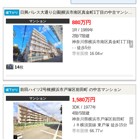
日興パレス大通り公園|横浜市南区真金町1丁目の中古マンション
値下がり
マンション
880万円
1R / 1989年
2階/7階建
神奈川県横浜市南区真金町1丁目
- - 徒歩5分
専有面積
16.04㎡
14
枚
前田ハイツ2号棟|横浜市戸塚区前田町 の中古マンション
値下がり
マンション
1,580万円
3DK / 1977年
4階/5階建
神奈川県横浜市戸塚区前田町
ＪＲ横須賀線 東戸塚 徒歩15分
専有面積
66.77㎡