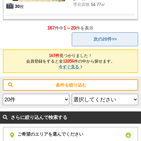
専有面積
54.77㎡
30
枚
167
1～20
件中
件を表示
次の20件>>
167件
見つかりました！
会員登録をすると全
12056
件の中から探せます。
今すぐ見る
条件を絞り込む
さらに絞り込んで検索する
ご希望のエリアを選んでください