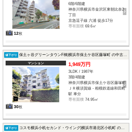
6階/6階建
神奈川県横浜市金沢区東朝比奈2
丁目
京急逗子線 六浦 徒歩17分
専有面積
69.6㎡
12
枚
保土ヶ谷グリーンタウンF棟|横浜市保土ケ谷区藤塚町 の中古マンション
値下がり
マンション
1,949万円
3LDK / 1987年
3階/4階建
神奈川県横浜市保土ケ谷区藤塚町
ＪＲ横須賀線 - 相模鉄道線和田町
駅 車分
専有面積
74.95㎡
30
枚
コスモ横浜小机セカンド・ウイング|横浜市港北区小机町 の中古マンション
値下がり