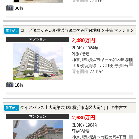
専有面積
72.57㎡
30
枚
コープ保土ヶ谷D棟|横浜市保土ケ谷区狩場町 の中古マンション
値下がり
マンション
2,480万円
3LDK / 1984年
3階/7階建
神奈川県横浜市保土ケ谷区狩場町
ＪＲ横須賀線 - バス8分停歩8分
専有面積
72.49㎡
18
枚
ダイアパレス上大岡第六B棟|横浜市南区大岡4丁目の中古マンション
値下がり
マンション
2,680万円
3LDK / 1984年
5階/6階建
神奈川県横浜市南区大岡4丁目