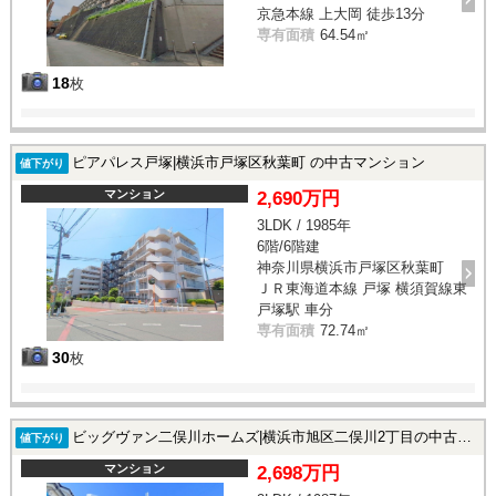
京急本線 上大岡 徒歩13分
専有面積
64.54㎡
18
枚
ピアパレス戸塚|横浜市戸塚区秋葉町 の中古マンション
値下がり
マンション
2,690万円
3LDK / 1985年
6階/6階建
神奈川県横浜市戸塚区秋葉町
ＪＲ東海道本線 戸塚 横須賀線東
戸塚駅 車分
専有面積
72.74㎡
30
枚
ビッグヴァン二俣川ホームズ|横浜市旭区二俣川2丁目の中古マンション
値下がり
マンション
2,698万円