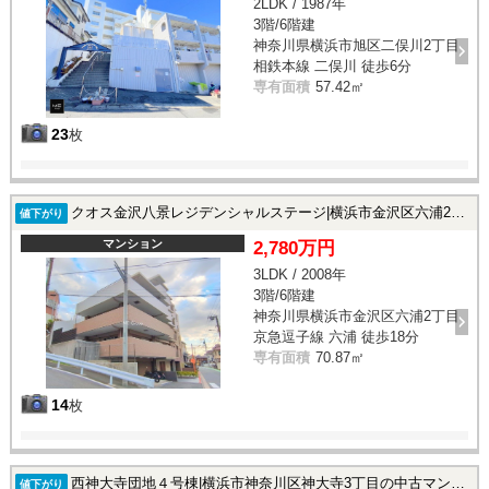
2LDK / 1987年
3階/6階建
神奈川県横浜市旭区二俣川2丁目
相鉄本線 二俣川 徒歩6分
専有面積
57.42㎡
23
枚
クオス金沢八景レジデンシャルステージ|横浜市金沢区六浦2丁目の中古マンション
値下がり
マンション
2,780万円
3LDK / 2008年
3階/6階建
神奈川県横浜市金沢区六浦2丁目
京急逗子線 六浦 徒歩18分
専有面積
70.87㎡
14
枚
西神大寺団地４号棟|横浜市神奈川区神大寺3丁目の中古マンション
値下がり