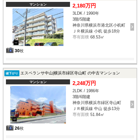
マンション
2,180万円
3LDK / 1990年
3階/5階建
神奈川県横浜市港北区小机町
ＪＲ横浜線 小机 徒歩18分
専有面積
68.53㎡
30
枚
エスペランサ中山|横浜市緑区寺山町 の中古マンション
値下がり
マンション
2,248万円
2LDK / 1986年
3階/6階建
神奈川県横浜市緑区寺山町
ＪＲ横浜線 中山 徒歩13分
専有面積
51.84㎡
26
枚