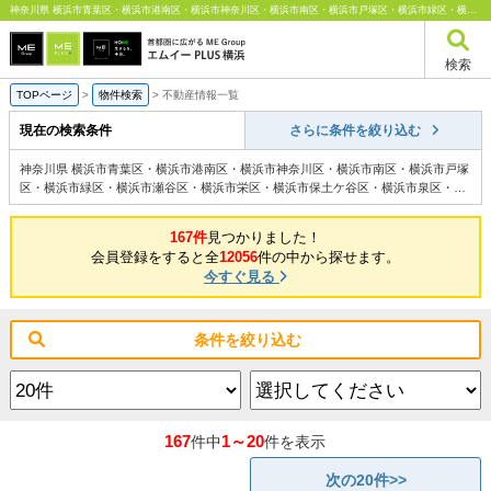
神奈川県 横浜市青葉区・横浜市港南区・横浜市神奈川区・横浜市南区・横浜市戸塚区・横浜市緑区・横浜市瀬谷区・横浜市栄区・横浜市保土ケ谷区・横浜市泉区・横浜市金沢区・横浜市西区・横浜市中区・横浜市都筑区・横浜市鶴見区・横浜市磯子区・横浜市旭区・横浜市港北区 プライスダウン ｜東京・神奈川の不動産のことならエムイーPLUS横浜
検索
TOPページ
>
物件検索
>
不動産情報一覧
現在の検索条件
さらに条件を絞り込む
神奈川県 横浜市青葉区・横浜市港南区・横浜市神奈川区・横浜市南区・横浜市戸塚
区・横浜市緑区・横浜市瀬谷区・横浜市栄区・横浜市保土ケ谷区・横浜市泉区・横
浜市金沢区・横浜市西区・横浜市中区・横浜市都筑区・横浜市鶴見区・横浜市磯子
区・横浜市旭区・横浜市港北区 プライスダウン の検索結果一覧
167件
見つかりました！
会員登録をすると全
12056
件の中から探せます。
今すぐ見る
条件を絞り込む
167
1～20
件中
件を表示
次の20件>>