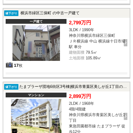
横浜市緑区三保町 の中古一戸建て
値下がり
一戸建て
2,799万円
3LDK / 1990年
神奈川県横浜市緑区三保町
ＪＲ横浜線 中山 横浜線十日市場
駅 車分
建物面積
79.5㎡
土地面積
105.89㎡
17
枚
たまプラーザ団地6街区3号棟|横浜市青葉区美しが丘1丁目の中古マンション
値下がり
マンション
2,899万円
2LDK / 1968年
4階/4階建
神奈川県横浜市青葉区美しが丘1
丁目
東急田園都市線 たまプラーザ 徒
歩12分