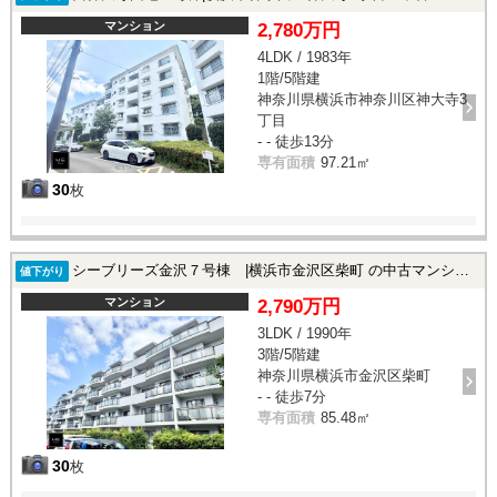
マンション
2,780万円
4LDK / 1983年
1階/5階建
神奈川県横浜市神奈川区神大寺3
丁目
- - 徒歩13分
専有面積
97.21㎡
30
枚
シーブリーズ金沢７号棟 |横浜市金沢区柴町 の中古マンション
値下がり
マンション
2,790万円
3LDK / 1990年
3階/5階建
神奈川県横浜市金沢区柴町
- - 徒歩7分
専有面積
85.48㎡
30
枚