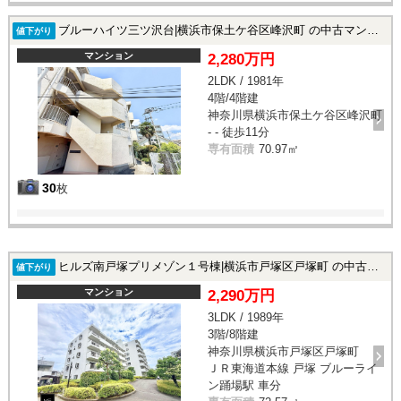
ブルーハイツ三ツ沢台|横浜市保土ケ谷区峰沢町 の中古マンション
値下がり
マンション
2,280万円
2LDK / 1981年
4階/4階建
神奈川県横浜市保土ケ谷区峰沢町
- - 徒歩11分
専有面積
70.97㎡
30
枚
ヒルズ南戸塚プリメゾン１号棟|横浜市戸塚区戸塚町 の中古マンション
値下がり
マンション
2,290万円
3LDK / 1989年
3階/8階建
神奈川県横浜市戸塚区戸塚町
ＪＲ東海道本線 戸塚 ブルーライ
ン踊場駅 車分