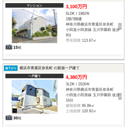
マンション
3,100万円
5LDK / 1982年
1階/3階建
神奈川県横浜市青葉区奈良町
小田急小田原線 玉川学園前 徒歩
9分
専有面積
113.67㎡
15
枚
横浜市青葉区奈良町 の新築一戸建て
値下がり
一戸建て
4,380万円
3LDK / 2026年
神奈川県横浜市青葉区奈良町
小田急小田原線 玉川学園前 徒歩
16分
建物面積
85.86㎡
土地面積
120.92㎡
30
枚