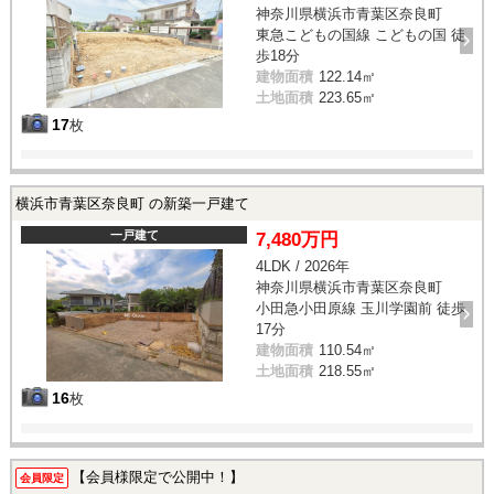
神奈川県横浜市青葉区奈良町
東急こどもの国線 こどもの国 徒
歩18分
建物面積
122.14㎡
土地面積
223.65㎡
17
枚
横浜市青葉区奈良町 の新築一戸建て
一戸建て
7,480万円
4LDK / 2026年
神奈川県横浜市青葉区奈良町
小田急小田原線 玉川学園前 徒歩
17分
建物面積
110.54㎡
土地面積
218.55㎡
16
枚
【会員様限定で公開中！】
会員限定