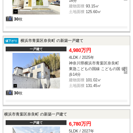
16分
建物面積
93.15㎡
土地面積
125.60㎡
30
枚
横浜市青葉区奈良町 の新築一戸建て
値下がり
一戸建て
4,980万円
4LDK / 2025年
神奈川県横浜市青葉区奈良町
東急こどもの国線 こどもの国 徒
歩14分
建物面積
101.02㎡
土地面積
131.45㎡
30
枚
横浜市青葉区奈良町 の新築一戸建て
一戸建て
6,780万円
5LDK / 2027年