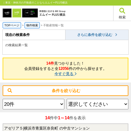
｜東京・神奈川の不動産のことならエムイーPLUS横浜
検索
TOPページ
>
物件検索
>
不動産情報一覧
現在の検索条件
さらに条件を絞り込む
の検索結果一覧
14件
見つかりました！
会員登録をすると全
12056
件の中から探せます。
今すぐ見る
条件を絞り込む
14
1～14
件中
件を表示
アゼリア５|横浜市青葉区奈良町 の中古マンション