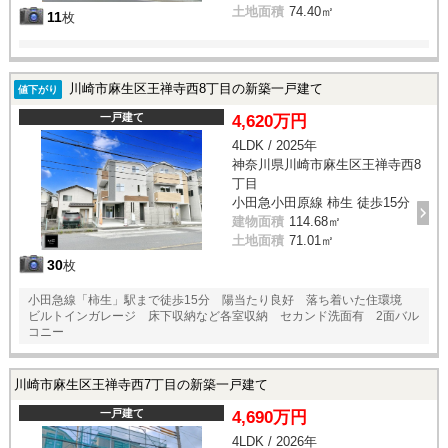
土地面積
74.40㎡
11
枚
川崎市麻生区王禅寺西8丁目の新築一戸建て
値下がり
一戸建て
4,620万円
4LDK / 2025年
神奈川県川崎市麻生区王禅寺西8
丁目
小田急小田原線 柿生 徒歩15分
建物面積
114.68㎡
土地面積
71.01㎡
30
枚
小田急線「柿生」駅まで徒歩15分 陽当たり良好 落ち着いた住環境
ビルトインガレージ 床下収納など各室収納 セカンド洗面有 2面バル
コニー
川崎市麻生区王禅寺西7丁目の新築一戸建て
一戸建て
4,690万円
4LDK / 2026年