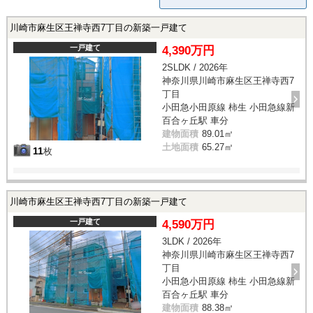
川崎市麻生区王禅寺西7丁目の新築一戸建て
一戸建て
4,390万円
2SLDK / 2026年
神奈川県川崎市麻生区王禅寺西7
丁目
小田急小田原線 柿生 小田急線新
百合ヶ丘駅 車分
建物面積
89.01㎡
土地面積
65.27㎡
11
枚
川崎市麻生区王禅寺西7丁目の新築一戸建て
一戸建て
4,590万円
3LDK / 2026年
神奈川県川崎市麻生区王禅寺西7
丁目
小田急小田原線 柿生 小田急線新
百合ヶ丘駅 車分
建物面積
88.38㎡