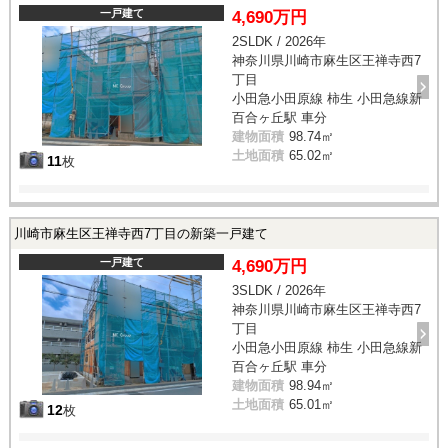
一戸建て
4,690万円
2SLDK / 2026年
神奈川県川崎市麻生区王禅寺西7
丁目
小田急小田原線 柿生 小田急線新
百合ヶ丘駅 車分
建物面積
98.74㎡
土地面積
65.02㎡
11
枚
川崎市麻生区王禅寺西7丁目の新築一戸建て
一戸建て
4,690万円
3SLDK / 2026年
神奈川県川崎市麻生区王禅寺西7
丁目
小田急小田原線 柿生 小田急線新
百合ヶ丘駅 車分
建物面積
98.94㎡
土地面積
65.01㎡
12
枚