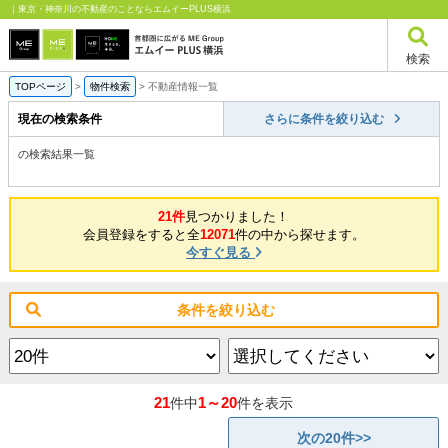
｜東京・神奈川の不動産のことならエムイーPLUS横浜
検索
TOPページ
>
物件検索
>
不動産情報一覧
現在の検索条件
さらに条件を絞り込む
の検索結果一覧
21件
見つかりました！
会員登録をすると全
12071
件の中から探せます。
今すぐ見る
条件を絞り込む
21
1～20
件中
件を表示
次の20件>>