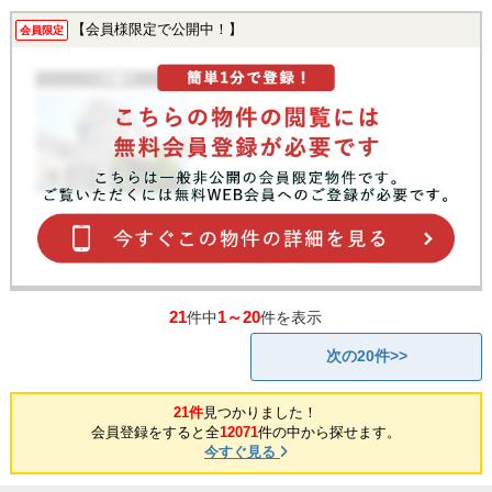
【会員様限定で公開中！】
会員限定
21
1～20
件中
件を表示
次の20件>>
21件
見つかりました！
会員登録をすると全
12071
件の中から探せます。
今すぐ見る