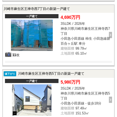
川崎市麻生区王禅寺西7丁目の新築一戸建て
一戸建て
4,690万円
3SLDK / 2026年
神奈川県川崎市麻生区王禅寺西7
丁目
小田急小田原線 柿生 小田急線新
百合ヶ丘駅 車分
建物面積
99.79㎡
土地面積
65.10㎡
11
枚
川崎市麻生区王禅寺西5丁目の新築一戸建て
値下がり
一戸建て
5,980万円
3SLDK / 2026年
神奈川県川崎市麻生区王禅寺西5
丁目
小田急小田原線 - 徒歩18分
建物面積
97.49㎡
土地面積
151.53㎡