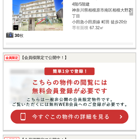
4階/5階建
神奈川県相模原市南区相模大野2
丁目
小田急小田原線 町田 徒歩20分
専有面積
67.32㎡
30
枚
【会員様限定で公開中！】
会員限定