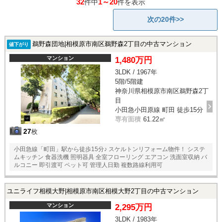
32
1～20
件中
件を表示
次の20件>>
鵜野森団地|相模原市南区鵜野森2丁目の中古マンション
値下がり
マンション
1,480万円
3LDK / 1967年
5階/5階建
神奈川県相模原市南区鵜野森2丁
目
小田急小田原線 町田 徒歩15分
専有面積
61.22㎡
27
枚
小田急線「町田」駅から徒歩15分♪ スケルトンリフォーム物件！ システ
ムキッチン 食器洗機 照明器具 全室フローリング エアコン 洗面室収納 バ
ルコニー 即引渡可 ペット可 管理人日勤 複数路線利用可
ユニライフ相模大野|相模原市南区相模大野2丁目の中古マンション
マンション
2,295万円
3LDK / 1983年